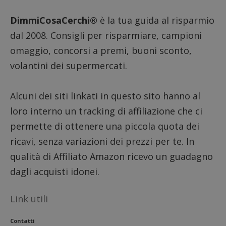
58
cookie
secondi
associa
piatta
DimmiCosaCerchi®
è la tua guida al risparmio
analisi
open s
dal 2008. Consigli per risparmiare, campioni
Piwik.
utilizz
omaggio, concorsi a premi, buoni sconto,
aiutare
proprie
volantini dei supermercati.
siti We
monito
compo
dei vis
misura
Alcuni dei siti linkati in questo sito hanno al
prestaz
sito. È
loro interno un tracking di affiliazione che ci
di tipo
in cui i
permette di ottenere una piccola quota dei
_pk_se
seguit
ricavi, senza variazioni dei prezzi per te. In
breve s
numeri
qualità di Affiliato Amazon ricevo un guadagno
lettere
ritiene
dagli acquisti idonei.
codice
riferi
il dom
imposta
Link utili
cookie
FCCDCF
.dimmicosacerchi.it
1 anno
Questo
Contatti
viene u