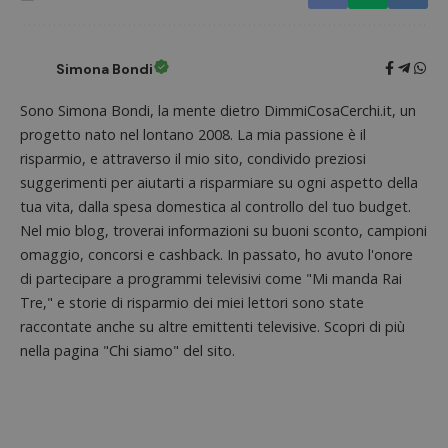
Simona Bondi
CookieScriptConsent
CookieScript
s
www.dimmicosacerchi.it
Sono Simona Bondi, la mente dietro DimmiCosaCerchi.it, un
progetto nato nel lontano 2008. La mia passione è il
risparmio, e attraverso il mio sito, condivido preziosi
suggerimenti per aiutarti a risparmiare su ogni aspetto della
tua vita, dalla spesa domestica al controllo del tuo budget.
Nel mio blog, troverai informazioni su buoni sconto, campioni
omaggio, concorsi e cashback. In passato, ho avuto l'onore
di partecipare a programmi televisivi come "Mi manda Rai
Tre," e storie di risparmio dei miei lettori sono state
raccontate anche su altre emittenti televisive. Scopri di più
nella pagina "Chi siamo" del sito.
Nome
Provider
/
Dominio
Scadenza
Descri