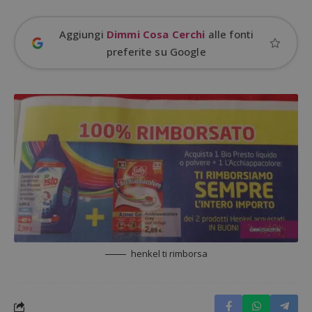
Aggiungi
Dimmi Cosa Cerchi
alle fonti
preferite su Google
ApplicationGatewayAffinityCORS
diae.emailsp.com
S
henkel ti rimborsa
Google Privacy Policy