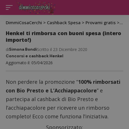
DimmiCosaCerchi
>
Cashback Spesa
>
Provami gratis
>
Henk
Henkel ti rimborsa con buoni spesa (intero
importo!)
di
Simona Bondi
Scritto il 23 Dicembre 2020
Concorsi e cashback Henkel
Aggiornato il: 05/04/2026
Non perdere la promozione “
100% rimborsati
con Bio Presto e L’Acchiappacolore
” e
partecipa al cashback di Bio Presto e
l’acchiapacolore per ricevere un rimborso
completo! Ecco come funziona l’iniziativa.
Sponsorizzato: