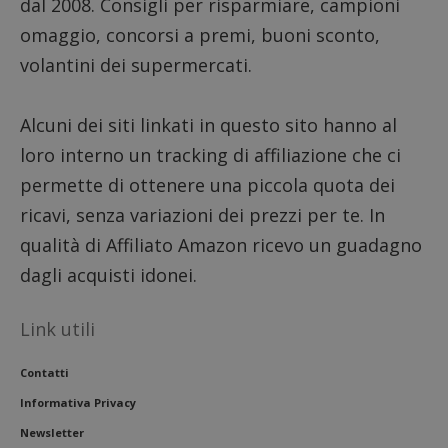
dall'o
dal 2008. Consigli per risparmiare, campioni
del sito
omaggio, concorsi a premi, buoni sconto,
__eoi
.dimmicosacerchi.it
5 mesi 4
Questo
settimane
viene u
volantini dei supermercati.
per reg
l'impe
dell'ut
l'inter
Alcuni dei siti linkati in questo sito hanno al
con il 
contri
loro interno un tracking di affiliazione che ci
miglio
l'espe
permette di ottenere una piccola quota dei
dell'ut
analizz
ricavi, senza variazioni dei prezzi per te. In
prestaz
sito.
qualità di Affiliato Amazon ricevo un guadagno
dagli acquisti idonei.
Link utili
Contatti
Informativa Privacy
Newsletter