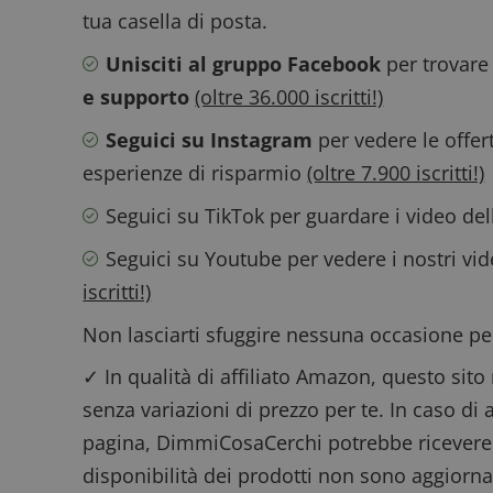
tua casella di posta.
Nome
P
Unisciti al gruppo Facebook
per trovare
Prov
Nome
_pk_id.1.938b
w
Domi
e supporto
(oltre 36.000 iscritti!)
test_cookie
Goog
.doub
Seguici su Instagram
per vedere le offer
esperienze di risparmio
(oltre 7.900 iscritti!)
_pk_ses.1.938b
w
Seguici su TikTok
per guardare i video de
Seguici su Youtube
per vedere i nostri vi
iscritti!)
FCCDCF
.
Non lasciarti sfuggire nessuna occasione per
__eoi
.
✓ In qualità di affiliato Amazon, questo sito
senza variazioni di prezzo per te. In caso di 
pagina, DimmiCosaCerchi potrebbe ricevere
disponibilità dei prodotti non sono aggiorna