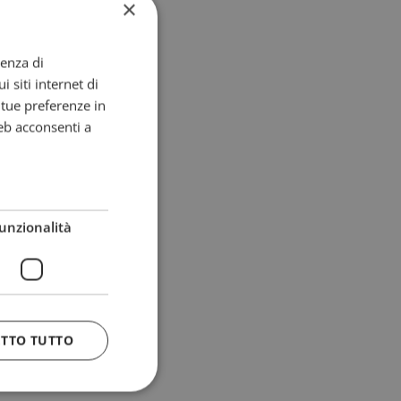
×
ienza di
i siti internet di
e tue preferenze in
eb acconsenti a
unzionalità
ETTO TUTTO