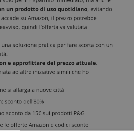
n solo per il risparmio immediato, ma anche
on un prodotto di uso quotidiano
, evitando
so accade su Amazon, il prezzo potrebbe
vviso, quindi l’offerta va valutata
 una soluzione pratica per fare scorta con un
ità.
zon
e approfittare del prezzo attuale
.
iata ad altre iniziative simili che ho
ne si allarga a nuove città
n: sconto dell’80%
o sconto da 15€ sui prodotti P&G
te le
offerte Amazon
e
codici sconto