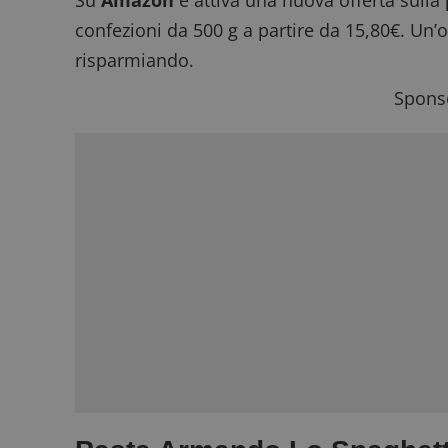
Su
Amazon
è attiva una nuova offerta sulla
confezioni da 500 g a partire da 15,80€. Un’
risparmiando.
Sponso