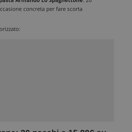
pasta Armando Lo Spaghettone
: 20
occasione concreta per fare scorta
rizzato: