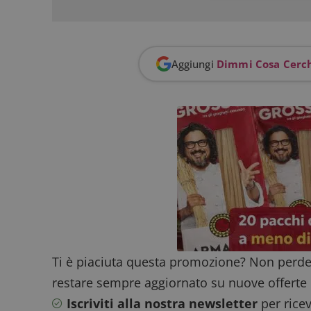
I cookie strettamente
dell'account. Il sito
Aggiungi
Dimmi Cosa Cerc
Nome
_GRECAPTCHA
ApplicationGatewa
CookieScriptConse
Ti è piaciuta questa promozione? Non perde
restare sempre aggiornato su nuove offerte 
Iscriviti alla nostra newsletter
per ricev