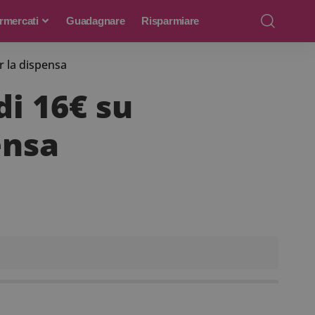
rmercati
Guadagnare
Risparmiare
r la dispensa
i 16€ su
ensa