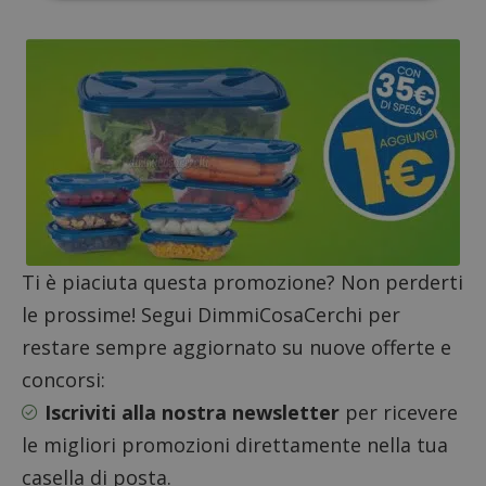
ApplicationGatewayAffinityCORS
diae.emailsp.com
S
Ti è piaciuta questa promozione? Non perderti
le prossime! Segui DimmiCosaCerchi per
restare sempre aggiornato su nuove offerte e
concorsi:
Iscriviti alla nostra newsletter
per ricevere
le migliori promozioni direttamente nella tua
casella di posta.