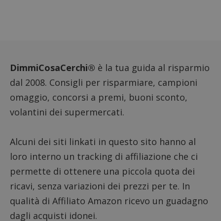
FCCDCF
.dimmicosacerchi.it
1 anno
Questo
viene u
per l'an
intern
dall'o
del sito
__eoi
.dimmicosacerchi.it
5 mesi 4
Questo
DimmiCosaCerchi®
è la tua guida al risparmio
settimane
viene u
per reg
dal 2008. Consigli per risparmiare, campioni
l'impe
dell'ut
omaggio, concorsi a premi, buoni sconto,
l'inter
con il 
contri
volantini dei supermercati.
miglio
l'espe
dell'ut
analizz
Alcuni dei siti linkati in questo sito hanno al
prestaz
sito.
loro interno un tracking di affiliazione che ci
permette di ottenere una piccola quota dei
ricavi, senza variazioni dei prezzi per te. In
qualità di Affiliato Amazon ricevo un guadagno
dagli acquisti idonei.