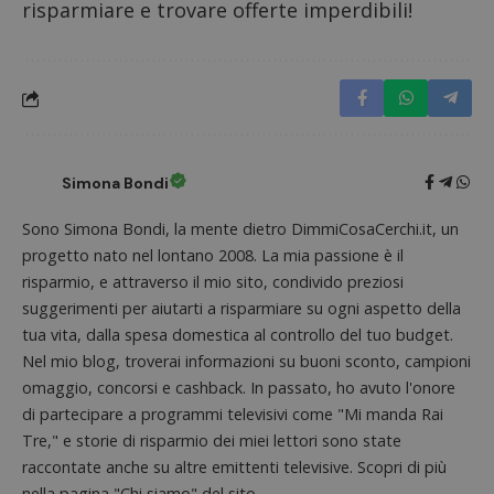
risparmiare e trovare offerte imperdibili!
Nome
Provider
/
Dominio
Scadenza
Descri
_pk_id.1.938b
www.dimmicosacerchi.it
1 anno
Questo
Provider
/
Nome
Scadenza
Descrizione
cookie
Dominio
associa
piatta
test_cookie
14 minuti
Questo
Google LLC
analisi
57
cookie è
.doubleclick.net
open s
secondi
impostato
Piwik.
da
utilizz
Simona Bondi
DoubleClick
aiutare
(che è di
proprie
proprietà di
siti We
Sono Simona Bondi, la mente dietro DimmiCosaCerchi.it, un
Google) per
monito
determinare
progetto nato nel lontano 2008. La mia passione è il
compo
se il browser
dei vis
del
risparmio, e attraverso il mio sito, condivido preziosi
misura
visitatore
prestaz
suggerimenti per aiutarti a risparmiare su ogni aspetto della
del sito web
sito. È
supporta i
tua vita, dalla spesa domestica al controllo del tuo budget.
di tipo
cookie.
in cui i
Nel mio blog, troverai informazioni su buoni sconto, campioni
_pk_id 
da una
omaggio, concorsi e cashback. In passato, ho avuto l'onore
serie 
e lette
di partecipare a programmi televisivi come "Mi manda Rai
ritiene
Tre," e storie di risparmio dei miei lettori sono state
codice
riferi
raccontate anche su altre emittenti televisive. Scopri di più
il dom
imposta
nella pagina "Chi siamo" del sito.