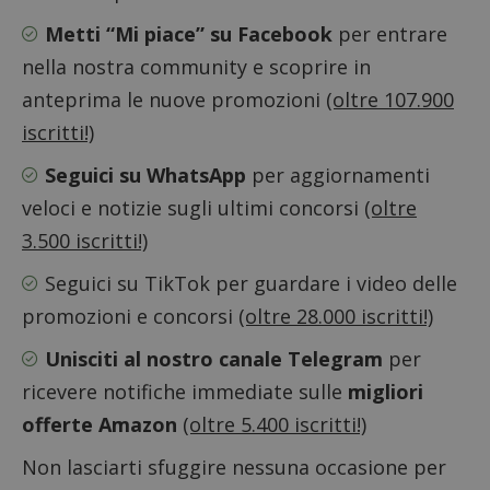
Metti “Mi piace” su Facebook
per entrare
Google Privacy Policy
nella nostra community e scoprire in
anteprima le nuove promozioni
(oltre 107.900
iscritti!)
CookieScriptConsent
CookieScript
s
www.dimmicosacerchi.it
Seguici su WhatsApp
per aggiornamenti
veloci e notizie sugli ultimi concorsi
(oltre
3.500 iscritti!)
Seguici su TikTok
per guardare i video delle
promozioni e concorsi
(oltre 28.000 iscritti!)
Unisciti al nostro canale Telegram
per
ricevere notifiche immediate sulle
migliori
offerte Amazon
(oltre 5.400 iscritti!)
Non lasciarti sfuggire nessuna occasione per