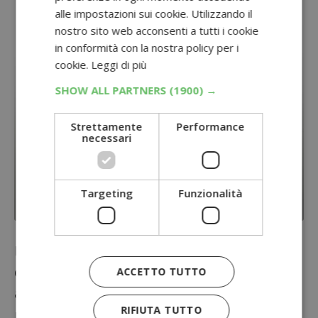
alle impostazioni sui cookie. Utilizzando il
nostro sito web acconsenti a tutti i cookie
in conformità con la nostra policy per i
cookie.
Leggi di più
SHOW ALL PARTNERS
(1900) →
Strettamente
Performance
necessari
Targeting
Funzionalità
Bicchiere la linea Venice Esselunga
Il secondo appuntamento invece sarà attivo
dal 4 al 17 maggio 2017
: sempre effettuando
ACCETTO TUTTO
almeno 30 € di spesa oppure utilizzando 50
RIFIUTA TUTTO
punti fragola ed aggiungendo solo un euro