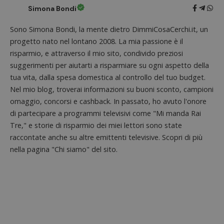
piatta
Simona Bondi
analisi
open s
Piwik.
Sono Simona Bondi, la mente dietro DimmiCosaCerchi.it, un
utilizz
aiutare
progetto nato nel lontano 2008. La mia passione è il
proprie
siti We
risparmio, e attraverso il mio sito, condivido preziosi
monito
suggerimenti per aiutarti a risparmiare su ogni aspetto della
compo
dei vis
tua vita, dalla spesa domestica al controllo del tuo budget.
misura
prestaz
Nel mio blog, troverai informazioni su buoni sconto, campioni
sito. È
omaggio, concorsi e cashback. In passato, ho avuto l'onore
di tipo
in cui i
di partecipare a programmi televisivi come "Mi manda Rai
_pk_se
seguit
Tre," e storie di risparmio dei miei lettori sono state
breve s
numeri
raccontate anche su altre emittenti televisive. Scopri di più
lettere
nella pagina "Chi siamo" del sito.
ritiene
codice
riferi
il dom
imposta
cookie
FCCDCF
.dimmicosacerchi.it
1 anno
Questo
viene u
per l'an
intern