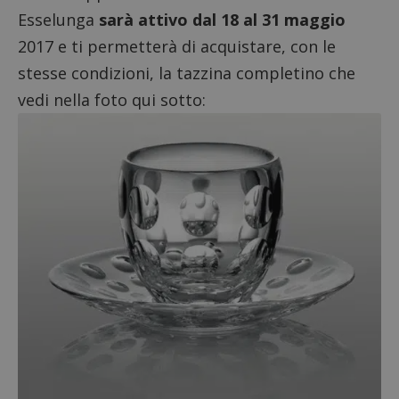
Esselunga
sarà attivo dal 18 al 31 maggio
ApplicationGatewayAffinityCORS
diae.emailsp.com
S
2017 e ti permetterà di acquistare, con le
stesse condizioni, la tazzina completino che
vedi nella foto qui sotto:
Google Privacy Policy