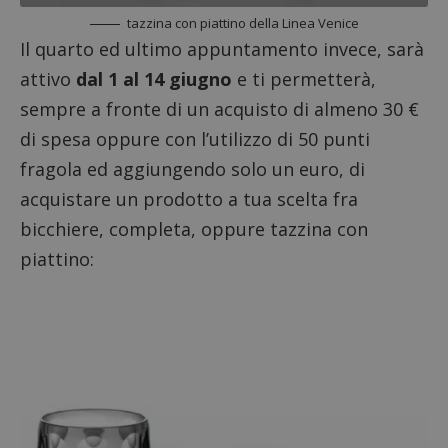
tazzina con piattino della Linea Venice
Il quarto ed ultimo appuntamento invece, sarà
CookieScriptConsent
CookieScript
attivo
dal 1 al 14 giugno
e ti permetterà,
s
www.dimmicosacerchi.it
sempre a fronte di un acquisto di almeno 30 €
di spesa oppure con l’utilizzo di 50 punti
fragola ed aggiungendo solo un euro, di
acquistare un prodotto a tua scelta fra
bicchiere, completa, oppure tazzina con
piattino:
Nome
Provider
/
Dominio
Scadenza
Descri
_pk_id.1.938b
www.dimmicosacerchi.it
1 anno
Questo
Provider
/