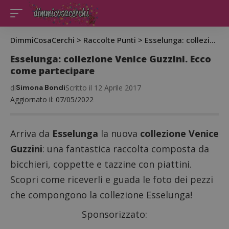
DimmiCosaCerchi
>
Raccolte Punti
>
Esselunga: collezione Venice Guzzini. Ecco come partecipare
Esselunga: collezione Venice Guzzini. Ecco
come partecipare
di
Simona Bondi
Scritto il 12 Aprile 2017
Aggiornato il: 07/05/2022
Arriva da
Esselunga
la nuova
collezione Venice
Guzzini
: una fantastica raccolta composta da
bicchieri, coppette e tazzine con piattini.
Scopri come riceverli e guada le foto dei pezzi
che compongono la collezione Esselunga!
Sponsorizzato: