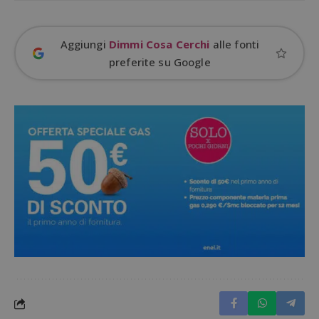
Aggiungi
Dimmi Cosa Cerchi
alle fonti
preferite su Google
Google Privacy Policy
CookieScriptConsent
CookieScript
s
www.dimmicosacerchi.it