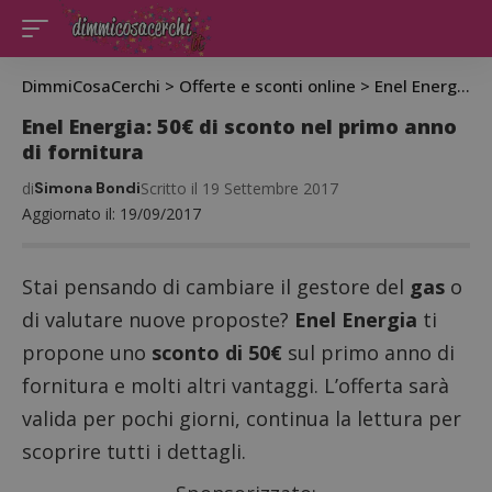
DimmiCosaCerchi
>
Offerte e sconti online
>
Enel Energia: 50€ di sconto nel primo anno di fornitura
Enel Energia: 50€ di sconto nel primo anno
di fornitura
di
Simona Bondi
Scritto il 19 Settembre 2017
Aggiornato il: 19/09/2017
Stai pensando di cambiare il gestore del
gas
o
di valutare nuove proposte?
Enel Energia
ti
propone uno
sconto di 50€
sul primo anno di
fornitura e molti altri vantaggi. L’offerta sarà
valida per pochi giorni, continua la lettura per
scoprire tutti i dettagli.