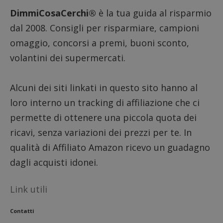
in cui i
DimmiCosaCerchi®
è la tua guida al risparmio
_pk_se
seguit
dal 2008. Consigli per risparmiare, campioni
breve s
numeri
lettere
omaggio, concorsi a premi, buoni sconto,
ritiene
codice
volantini dei supermercati.
riferi
il dom
imposta
cookie
Alcuni dei siti linkati in questo sito hanno al
FCCDCF
.dimmicosacerchi.it
1 anno
Questo
loro interno un tracking di affiliazione che ci
viene u
per l'an
permette di ottenere una piccola quota dei
intern
dall'o
ricavi, senza variazioni dei prezzi per te. In
del sito
qualità di Affiliato Amazon ricevo un guadagno
__eoi
.dimmicosacerchi.it
5 mesi 4
Questo
settimane
viene u
per reg
dagli acquisti idonei.
l'impe
dell'ut
l'inter
Link utili
con il 
contri
miglio
l'espe
Contatti
dell'ut
analizz