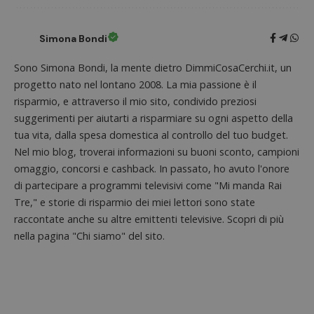
Simona Bondi
Sono Simona Bondi, la mente dietro DimmiCosaCerchi.it, un
progetto nato nel lontano 2008. La mia passione è il
risparmio, e attraverso il mio sito, condivido preziosi
suggerimenti per aiutarti a risparmiare su ogni aspetto della
tua vita, dalla spesa domestica al controllo del tuo budget.
Nome
Provider
/
Dominio
Scadenza
Descri
Nel mio blog, troverai informazioni su buoni sconto, campioni
_pk_id.1.938b
www.dimmicosacerchi.it
1 anno
Questo
Provider
/
omaggio, concorsi e cashback. In passato, ho avuto l'onore
Nome
Scadenza
Descrizione
cookie
Dominio
associa
di partecipare a programmi televisivi come "Mi manda Rai
piatta
test_cookie
14 minuti
Questo
Google LLC
Tre," e storie di risparmio dei miei lettori sono state
analisi
57
cookie è
.doubleclick.net
open s
secondi
impostato
raccontate anche su altre emittenti televisive. Scopri di più
Piwik.
da
utilizz
nella pagina "Chi siamo" del sito.
DoubleClick
aiutare
(che è di
proprie
proprietà di
siti We
Google) per
monito
determinare
compo
se il browser
dei vis
del
misura
visitatore
prestaz