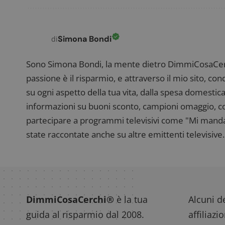
_pk_id.1.938b
w
Domi
test_cookie
Goog
.doub
Simona Bondi
di
_pk_ses.1.938b
w
Sono Simona Bondi, la mente dietro DimmiCosaCerch
passione è il risparmio, e attraverso il mio sito, co
su ogni aspetto della tua vita, dalla spesa domestica
informazioni su buoni sconto, campioni omaggio, con
FCCDCF
.
partecipare a programmi televisivi come "Mi manda R
state raccontate anche su altre emittenti televisive. 
__eoi
.
DimmiCosaCerchi®
è la tua
Alcuni de
guida al risparmio dal 2008.
affiliazi