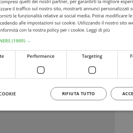
rizzato:
ompresi quelli dei nostri partner, per garantirti la migliore esper
zzare il traffico sul nostro sito, mostrarti annunci personalizzati su
fornirti le funzionalità relative ai social media. Potrai modificare l
dendo alle impostazioni sui cookie. Utilizzando il nostro sito w
conformità con la nostra policy per i cookie.
Leggi di più
TNERS
(1900) →
te
Performance
Targeting
F
COOKIE
RIFIUTA TUTTO
ACC
Strettamente necessari
Performance
Targeting
Funzionalità