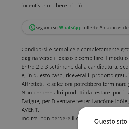
incentivarlo a bere di più.
Seguimi su
WhatsApp
: offerte Amazon esclus
Candidarsi è semplice e completamente grat
pagina verso il basso e compilare il modulo di
Entro 2 o 3 settimane dalla candidatura, scopr
e, in questo caso, riceverai il prodotto grat
Affrettati, le selezioni potrebbero terminar
Non perdere altri
prodotti da testare
: puoi 
Fatigue
, per
Diventare tester Lancôme Idôle 
AVENT
.
Inoltre, non perdere il
campione omaggio B
Questo sito 