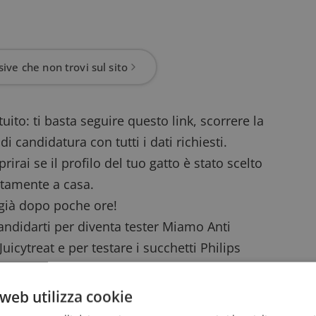
ive che non trovi sul sito
uito: ti basta
seguire questo link
, scorrere la
 candidatura con tutti i dati richiesti.
irai se il profilo del tuo gatto è stato scelto
uitamente a casa.
e già dopo poche ore!
candidarti per
diventa tester Miamo Anti
Juicytreat
e per
testare i succhetti Philips
urberry Goddess Parfum
!
web utilizza cookie