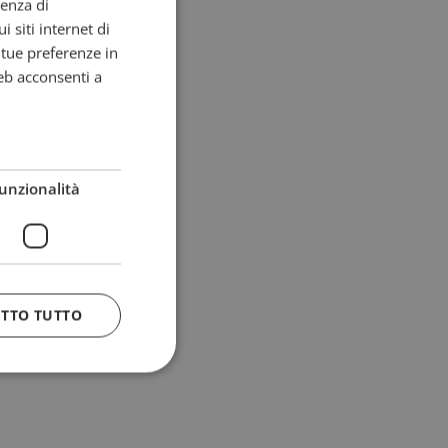
ienza di
i siti internet di
e tue preferenze in
eb acconsenti a
unzionalità
ETTO TUTTO