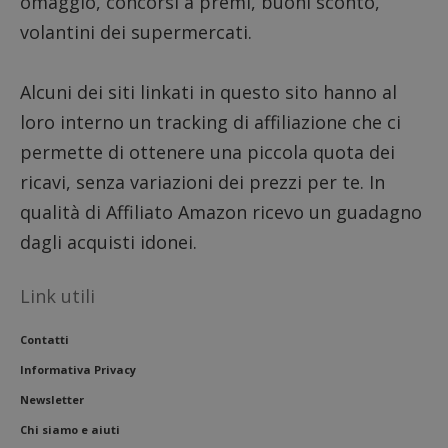
omaggio, concorsi a premi, buoni sconto,
__eoi
.dimmicosacerchi.it
5 mesi 4
Questo
volantini dei supermercati.
settimane
viene u
per reg
l'impe
dell'ut
Alcuni dei siti linkati in questo sito hanno al
l'inter
con il 
loro interno un tracking di affiliazione che ci
contri
miglio
permette di ottenere una piccola quota dei
l'espe
dell'ut
ricavi, senza variazioni dei prezzi per te. In
analizz
prestaz
qualità di Affiliato Amazon ricevo un guadagno
sito.
dagli acquisti idonei.
Link utili
Contatti
Informativa Privacy
Newsletter
Chi siamo e aiuti