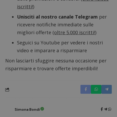
iscritti!)
CookieScriptConsent
CookieScript
s
www.dimmicosacerchi.it
Unisciti al nostro canale Telegram
per
ricevere notifiche immediate sulle
migliori offerte
(oltre 5.000 iscritti!)
Seguici su Youtube
per vedere i nostri
video e imparare a risparmiare
Non lasciarti sfuggire nessuna occasione per
risparmiare e trovare offerte imperdibili!
Nome
Provider
/
Dominio
Scadenza
Descri
_pk_id.1.938b
www.dimmicosacerchi.it
1 anno
Questo
Simona Bondi
Provider
/
Nome
Scadenza
Descrizione
cookie
Dominio
associa