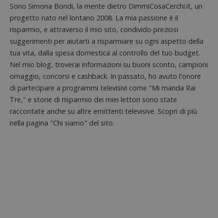
piatta
Sono Simona Bondi, la mente dietro DimmiCosaCerchi.it, un
test_cookie
14 minuti
Questo
Google LLC
analisi
57
cookie è
.doubleclick.net
progetto nato nel lontano 2008. La mia passione è il
open s
secondi
impostato
Piwik.
da
risparmio, e attraverso il mio sito, condivido preziosi
utilizz
DoubleClick
aiutare
suggerimenti per aiutarti a risparmiare su ogni aspetto della
(che è di
proprie
proprietà di
tua vita, dalla spesa domestica al controllo del tuo budget.
siti We
Google) per
monito
determinare
Nel mio blog, troverai informazioni su buoni sconto, campioni
compo
se il browser
dei vis
omaggio, concorsi e cashback. In passato, ho avuto l'onore
del
misura
visitatore
prestaz
di partecipare a programmi televisivi come "Mi manda Rai
del sito web
sito. È
supporta i
Tre," e storie di risparmio dei miei lettori sono state
di tipo
cookie.
in cui i
raccontate anche su altre emittenti televisive. Scopri di più
_pk_id 
da una
nella pagina "Chi siamo" del sito.
serie 
e lette
ritiene
codice
riferi
il dom
imposta
cookie
_pk_ses.1.938b
www.dimmicosacerchi.it
29 minuti
Questo
58
cookie
secondi
associa
piatta
analisi