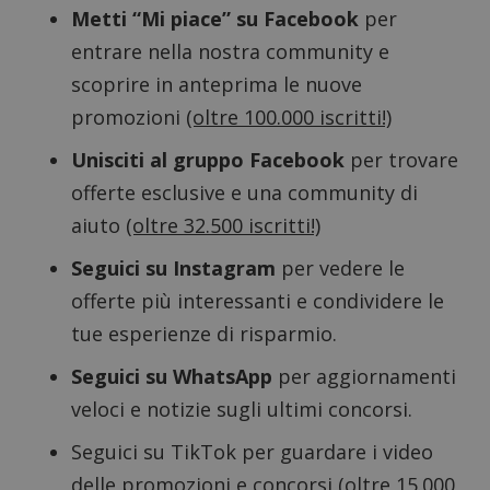
Metti “Mi piace” su Facebook
per
ApplicationGatewayAffinityCORS
diae.emailsp.com
S
entrare nella nostra community e
scoprire in anteprima le nuove
promozioni
(oltre 100.000 iscritti!)
Unisciti al gruppo Facebook
per trovare
offerte esclusive e una community di
aiuto
(oltre 32.500 iscritti!)
Seguici su Instagram
per vedere le
offerte più interessanti e condividere le
tue esperienze di risparmio.
Seguici su WhatsApp
per aggiornamenti
veloci e notizie sugli ultimi concorsi.
Google Privacy Policy
Seguici su TikTok
per guardare i video
delle promozioni e concorsi
(oltre 15.000