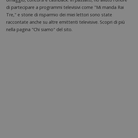
di partecipare a programmi televisivi come "Mi manda Rai
Tre," e storie di risparmio dei miei lettori sono state
raccontate anche su altre emittenti televisive. Scopri di più
nella pagina "Chi siamo" del sito.
Nome
Provider
/
Dominio
Scadenza
Descri
_pk_id.1.938b
www.dimmicosacerchi.it
1 anno
Questo
Provider
/
Nome
Scadenza
Descrizione
cookie
Dominio
associa
piatta
test_cookie
14 minuti
Questo
Google LLC
analisi
57
cookie è
.doubleclick.net
open s
secondi
impostato
Piwik.
da
utilizz
DoubleClick