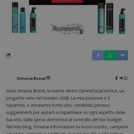
Simona Bondi
Sono Simona Bondi, la mente dietro DimmiCosaCerchi.it, un
Google Privacy Policy
progetto nato nel lontano 2008. La mia passione è il
risparmio, e attraverso il mio sito, condivido preziosi
suggerimenti per aiutarti a risparmiare su ogni aspetto della
tua vita, dalla spesa domestica al controllo del tuo budget.
CookieScriptConsent
CookieScript
Nel mio blog, troverai informazioni su buoni sconto, campioni
s
www.dimmicosacerchi.it
omaggio, concorsi e cashback. In passato, ho avuto l'onore