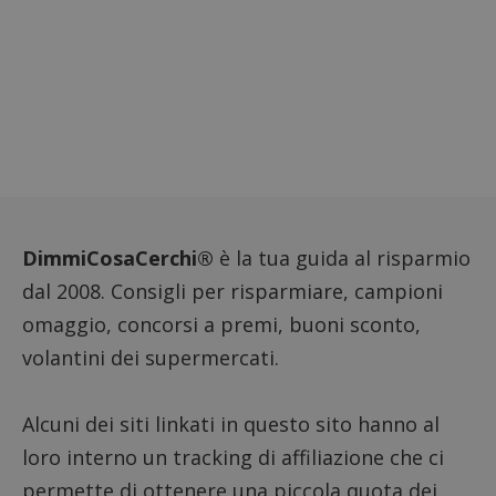
aiutare
(che è di
proprie
proprietà di
siti We
Google) per
monito
determinare
compo
se il browser
dei vis
del
misura
visitatore
prestaz
del sito web
sito. È
supporta i
di tipo
cookie.
in cui i
_pk_id 
da una
serie 
e lette
ritiene
codice
DimmiCosaCerchi®
è la tua guida al risparmio
riferi
il dom
dal 2008. Consigli per risparmiare, campioni
imposta
cookie
omaggio, concorsi a premi, buoni sconto,
_pk_ses.1.938b
www.dimmicosacerchi.it
29 minuti
Questo
volantini dei supermercati.
58
cookie
secondi
associa
piatta
analisi
Alcuni dei siti linkati in questo sito hanno al
open s
Piwik.
utilizz
loro interno un tracking di affiliazione che ci
aiutare
proprie
permette di ottenere una piccola quota dei