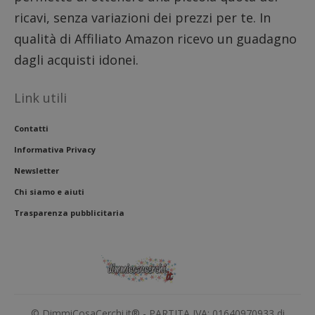
siti We
monito
ricavi, senza variazioni dei prezzi per te. In
compo
dei vis
qualità di Affiliato Amazon ricevo un guadagno
misura
prestaz
dagli acquisti idonei.
sito. È
di tipo
in cui i
_pk_se
Link utili
seguit
breve s
numeri
Contatti
lettere
ritiene
codice
Informativa Privacy
riferi
il dom
Newsletter
imposta
cookie
Chi siamo e aiuti
FCCDCF
.dimmicosacerchi.it
1 anno
Questo
Trasparenza pubblicitaria
viene u
per l'an
intern
dall'o
del sito
__eoi
.dimmicosacerchi.it
5 mesi 4
Questo
settimane
viene u
per reg
l'impe
© DimmiCosaCerchi.it® - PARTITA IVA: 01640970933 di