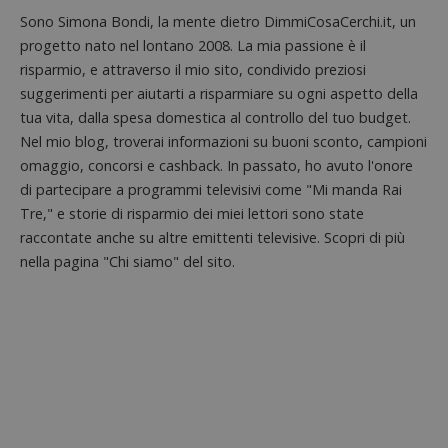
Sono Simona Bondi, la mente dietro DimmiCosaCerchi.it, un
CookieScriptConsent
progetto nato nel lontano 2008. La mia passione è il
CookieScript
s
www.dimmicosacerchi.it
risparmio, e attraverso il mio sito, condivido preziosi
suggerimenti per aiutarti a risparmiare su ogni aspetto della
tua vita, dalla spesa domestica al controllo del tuo budget.
Nel mio blog, troverai informazioni su buoni sconto, campioni
omaggio, concorsi e cashback. In passato, ho avuto l'onore
di partecipare a programmi televisivi come "Mi manda Rai
Tre," e storie di risparmio dei miei lettori sono state
raccontate anche su altre emittenti televisive. Scopri di più
nella pagina "Chi siamo" del sito.
Nome
Provider
/
Dominio
Scadenza
Descri
_pk_id.1.938b
www.dimmicosacerchi.it
1 anno
Questo
Provider
/
Nome
Scadenza
Descrizione
cookie
Dominio