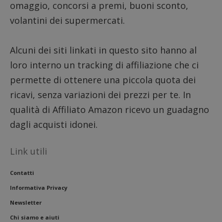
analisi
omaggio, concorsi a premi, buoni sconto,
open s
Piwik.
volantini dei supermercati.
utilizz
aiutare
proprie
siti We
Alcuni dei siti linkati in questo sito hanno al
monito
compo
loro interno un tracking di affiliazione che ci
dei vis
misura
prestaz
permette di ottenere una piccola quota dei
sito. È
di tipo
ricavi, senza variazioni dei prezzi per te. In
in cui i
_pk_se
qualità di Affiliato Amazon ricevo un guadagno
seguit
breve s
dagli acquisti idonei.
numeri
lettere
ritiene
codice
Link utili
riferi
il dom
imposta
Contatti
cookie
Informativa Privacy
FCCDCF
.dimmicosacerchi.it
1 anno
Questo
viene u
per l'an
Newsletter
intern
dall'o
Chi siamo e aiuti