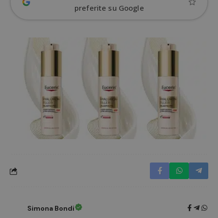
preferite su Google
ApplicationGatewayAffinityCORS
diae.emailsp.com
S
Google Privacy Policy
Simona Bondi