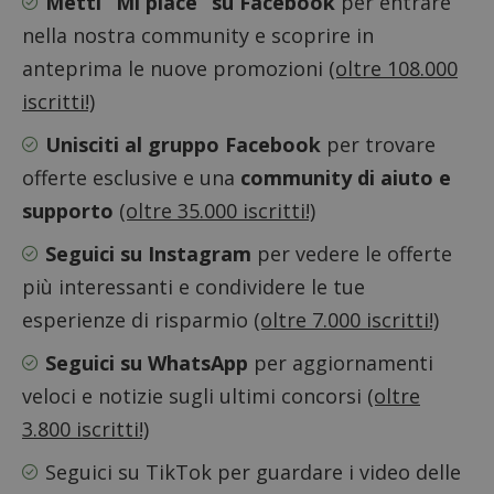
Metti “Mi piace” su Facebook
per entrare
ApplicationGatewayAffinityCORS
diae.emailsp.com
S
nella nostra community e scoprire in
anteprima le nuove promozioni
(oltre 108.000
iscritti!)
Unisciti al gruppo Facebook
per trovare
offerte esclusive e una
community di aiuto e
supporto
(oltre 35.000 iscritti!)
Seguici su Instagram
per vedere le offerte
più interessanti e condividere le tue
esperienze di risparmio
(oltre 7.000 iscritti!)
Seguici su WhatsApp
per aggiornamenti
veloci e notizie sugli ultimi concorsi
(oltre
Google Privacy Policy
3.800 iscritti!)
Seguici su TikTok
per guardare i video delle