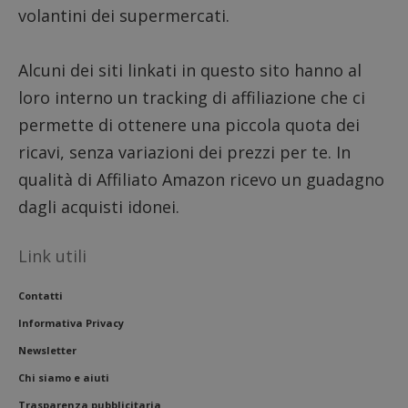
volantini dei supermercati.
__eoi
.dimmicosacerchi.it
5 mesi 4
Questo
settimane
viene u
per reg
l'impe
Alcuni dei siti linkati in questo sito hanno al
dell'ut
l'inter
loro interno un tracking di affiliazione che ci
con il 
contri
miglio
permette di ottenere una piccola quota dei
l'espe
dell'ut
ricavi, senza variazioni dei prezzi per te. In
analizz
prestaz
qualità di Affiliato Amazon ricevo un guadagno
sito.
dagli acquisti idonei.
Link utili
Contatti
Informativa Privacy
Newsletter
Chi siamo e aiuti
Trasparenza pubblicitaria