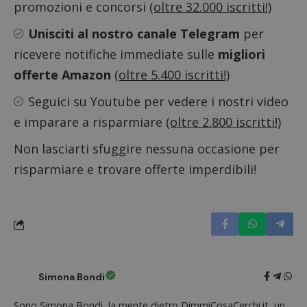
promozioni e concorsi
(oltre 32.000 iscritti!)
CookieScriptConsent
CookieScript
Unisciti al nostro canale Telegram
per
s
www.dimmicosacerchi.it
ricevere notifiche immediate sulle
migliori
offerte Amazon
(oltre 5.400 iscritti!)
Seguici su Youtube
per vedere i nostri video
e imparare a risparmiare
(oltre 2.800 iscritti!)
Non lasciarti sfuggire nessuna occasione per
risparmiare e trovare offerte imperdibili!
Nome
Provider
/
Dominio
Scadenza
Descri
Simona Bondi
_pk_id.1.938b
www.dimmicosacerchi.it
1 anno
Questo
Provider
/
Nome
Scadenza
Descrizione
cookie
Dominio
associa
Sono Simona Bondi, la mente dietro DimmiCosaCerchi.it, un