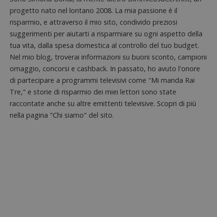
piatta
test_cookie
14 minuti
Questo
Google LLC
analisi
progetto nato nel lontano 2008. La mia passione è il
57
cookie è
.doubleclick.net
open s
secondi
impostato
risparmio, e attraverso il mio sito, condivido preziosi
Piwik.
da
utilizz
DoubleClick
suggerimenti per aiutarti a risparmiare su ogni aspetto della
aiutare
(che è di
proprie
tua vita, dalla spesa domestica al controllo del tuo budget.
proprietà di
siti We
Google) per
monito
Nel mio blog, troverai informazioni su buoni sconto, campioni
determinare
compo
se il browser
omaggio, concorsi e cashback. In passato, ho avuto l'onore
dei vis
del
misura
visitatore
di partecipare a programmi televisivi come "Mi manda Rai
prestaz
del sito web
sito. È
Tre," e storie di risparmio dei miei lettori sono state
supporta i
di tipo
cookie.
raccontate anche su altre emittenti televisive. Scopri di più
in cui i
_pk_id 
nella pagina "Chi siamo" del sito.
da una
serie 
e lette
ritiene
codice
riferi
il dom
imposta
cookie
_pk_ses.1.938b
www.dimmicosacerchi.it
29 minuti
Questo
58
cookie
secondi
associa
piatta
analisi