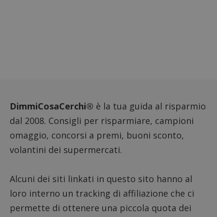
monito
compo
dei vis
misura
prestaz
sito. È
di tipo
in cui i
_pk_se
seguit
breve s
numeri
lettere
ritiene
codice
DimmiCosaCerchi®
è la tua guida al risparmio
riferi
il dom
dal 2008. Consigli per risparmiare, campioni
imposta
cookie
omaggio, concorsi a premi, buoni sconto,
FCCDCF
.dimmicosacerchi.it
1 anno
Questo
viene u
volantini dei supermercati.
per l'an
intern
dall'o
del sito
Alcuni dei siti linkati in questo sito hanno al
__eoi
.dimmicosacerchi.it
5 mesi 4
Questo
loro interno un tracking di affiliazione che ci
settimane
viene u
per reg
permette di ottenere una piccola quota dei
l'impe
dell'ut