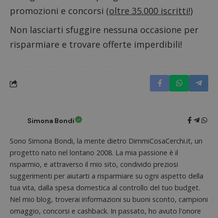
promozioni e concorsi
(oltre 35.000 iscritti!)
Non lasciarti sfuggire nessuna occasione per
risparmiare e trovare offerte imperdibili!
Simona Bondi
Sono Simona Bondi, la mente dietro DimmiCosaCerchi.it, un
Nome
Provider
/
Dominio
Scadenza
Descri
progetto nato nel lontano 2008. La mia passione è il
_pk_id.1.938b
www.dimmicosacerchi.it
1 anno
Questo
Provider
/
risparmio, e attraverso il mio sito, condivido preziosi
Nome
Scadenza
Descrizione
cookie
Dominio
associa
suggerimenti per aiutarti a risparmiare su ogni aspetto della
piatta
test_cookie
14 minuti
Questo
Google LLC
tua vita, dalla spesa domestica al controllo del tuo budget.
analisi
57
cookie è
.doubleclick.net
open s
secondi
impostato
Nel mio blog, troverai informazioni su buoni sconto, campioni
Piwik.
da
utilizz
omaggio, concorsi e cashback. In passato, ho avuto l'onore
DoubleClick
aiutare