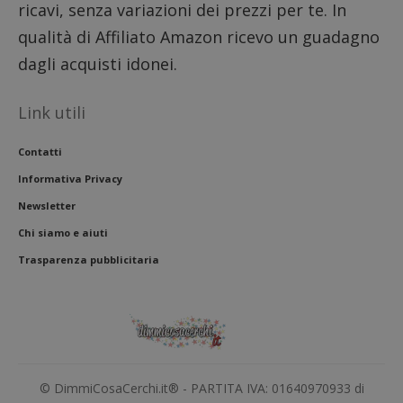
ricavi, senza variazioni dei prezzi per te. In
l'inter
con il 
qualità di Affiliato Amazon ricevo un guadagno
contri
miglio
dagli acquisti idonei.
l'espe
dell'ut
analizz
prestaz
Link utili
sito.
Contatti
Informativa Privacy
Newsletter
Chi siamo e aiuti
Trasparenza pubblicitaria
© DimmiCosaCerchi.it® - PARTITA IVA: 01640970933 di