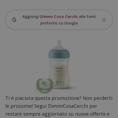
Strettamente necessari
Performance
Targeting
Funzionalità
Aggiungi
Dimmi Cosa Cerchi
alle fonti
I cookie strettamente necessari consentono le
preferite su Google
funzionalità principali del sito web come l'accesso
dell'utente e la gestione dell'account. Il sito web
non può essere utilizzato correttamente senza i
cookie strettamente necessari.
Nome
Provider
/
Dominio
S
_GRECAPTCHA
Google LLC
s
www.google.com
Ti è piaciuta questa promozione? Non perderti
ApplicationGatewayAffinityCORS
diae.emailsp.com
S
le prossime! Segui DimmiCosaCerchi per
restare sempre aggiornato su nuove offerte e