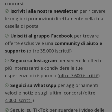
concorsi:
Iscriviti alla nostra newsletter
per ricevere
le migliori promozioni direttamente nella tua
casella di posta.
Unisciti al gruppo Facebook
per trovare
offerte esclusive e una
community di aiuto e
supporto
(oltre 35.000 iscritti!)
Seguici su Instagram
per vedere le offerte
più interessanti e condividere le tue
esperienze di risparmio
(oltre 7.600 iscritti!)
Google Privacy Policy
Seguici su WhatsApp
per aggiornamenti
veloci e notizie sugli ultimi concorsi
(oltre
4.000 iscritti!)
CookieScriptConsent
CookieScript
s
www.dimmicosacerchi.it
Seguici su TikTok
per guardare i video delle