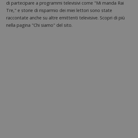
(che è di
di partecipare a programmi televisivi come "Mi manda Rai
proprie
proprietà di
siti We
Google) per
Tre," e storie di risparmio dei miei lettori sono state
monito
determinare
compo
raccontate anche su altre emittenti televisive. Scopri di più
se il browser
dei vis
del
misura
nella pagina "Chi siamo" del sito.
visitatore
prestaz
del sito web
sito. È
supporta i
di tipo
cookie.
in cui i
_pk_id 
da una
serie 
e lette
ritiene
codice
riferi
il dom
imposta
cookie
_pk_ses.1.938b
www.dimmicosacerchi.it
29 minuti
Questo
58
cookie
secondi
associa
piatta
analisi
open s
Piwik.
utilizz
aiutare
proprie
siti We