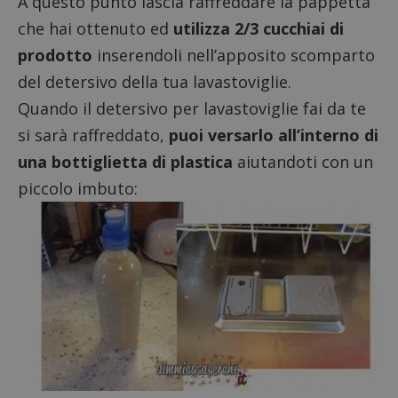
A questo punto lascia raffreddare la pappetta
che hai ottenuto ed
utilizza 2/3 cucchiai di
prodotto
inserendoli nell’apposito scomparto
del detersivo della tua lavastoviglie.
Quando il detersivo per lavastoviglie fai da te
si sarà raffreddato,
puoi versarlo all’interno di
una bottiglietta di plastica
aiutandoti con un
piccolo imbuto:
Nome
Provider
/
Dominio
Scadenza
Descri
_pk_id.1.938b
www.dimmicosacerchi.it
1 anno
Questo
Provider
/
Nome
Scadenza
Descrizione
cookie
Dominio
associa
piatta
test_cookie
14 minuti
Questo
Google LLC
analisi
57
cookie è
.doubleclick.net
open s
secondi
impostato
Piwik.
da
utilizz
DoubleClick
aiutare
(che è di
proprie