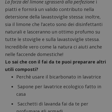
proprietà di
La forza del limone sgrasserà alla perfezione
i
siti We
Google) per
monito
determinare
piatti e fornirà un valido contributo nella
compo
se il browser
dei vis
del
detersione della lavastoviglie stessa: inoltre,
misura
visitatore
prestaz
del sito web
sia il limone che l’aceto sono dei disinfettanti
sito. È
supporta i
di tipo
cookie.
in cui i
naturali e lasceranno un ottimo profumo su
_pk_id 
da una
tutte le stoviglie e sulla lavastoviglie stessa.
serie 
e lette
Incredibile vero
come la natura ci aiuti
anche
ritiene
codice
nelle faccende domestiche!
riferi
il dom
Lo sai che con il fai da te puoi preparare altri
imposta
cookie
utili composti?
_pk_ses.1.938b
www.dimmicosacerchi.it
29 minuti
Questo
Perchè usare il bicarbonato in lavatrice
58
cookie
secondi
associa
piatta
Sapone per lavatrice ecologico fatto in
analisi
open s
casa
Piwik.
utilizz
aiutare
Sacchetti di lavanda fai da te per
proprie
siti We
profumare gli armadi
monito