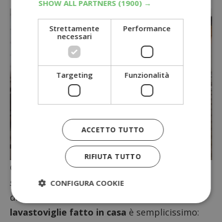
SHOW ALL PARTNERS
(1900) →
Strettamente
Performance
necessari
Targeting
Funzionalità
ACCETTO TUTTO
RIFIUTA TUTTO
Come puoi vedere sono tutti
ingredienti
semplici
che sicuramente troverai nella tua
CONFIGURA COOKIE
dispensa. Preparare il
detersivo per
lavastoviglie fatto in casa
è semplicissimo: