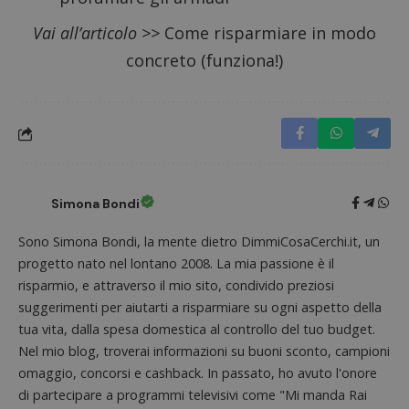
compo
dei vis
Vai all’articolo >>
Come risparmiare in modo
misura
prestaz
concreto (funziona!)
sito. È
di tipo
in cui i
_pk_se
seguit
breve s
numeri
lettere
ritiene
codice
riferi
il dom
Simona Bondi
imposta
cookie
Sono Simona Bondi, la mente dietro DimmiCosaCerchi.it, un
FCCDCF
.dimmicosacerchi.it
1 anno
Questo
progetto nato nel lontano 2008. La mia passione è il
viene u
per l'an
risparmio, e attraverso il mio sito, condivido preziosi
intern
dall'o
suggerimenti per aiutarti a risparmiare su ogni aspetto della
del sito
tua vita, dalla spesa domestica al controllo del tuo budget.
__eoi
.dimmicosacerchi.it
5 mesi 4
Questo
Nel mio blog, troverai informazioni su buoni sconto, campioni
settimane
viene u
per reg
omaggio, concorsi e cashback. In passato, ho avuto l'onore
l'impe
di partecipare a programmi televisivi come "Mi manda Rai
dell'ut
l'inter