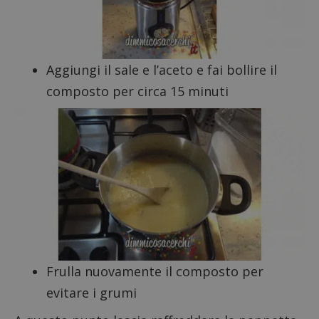
Aggiungi il sale e l’aceto e fai bollire il
composto per circa 15 minuti
Google Privacy Policy
Frulla nuovamente il composto per
CookieScriptConsent
CookieScript
s
www.dimmicosacerchi.it
evitare i grumi