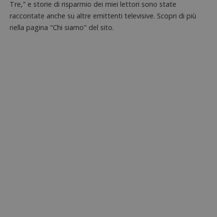
Tre," e storie di risparmio dei miei lettori sono state
con il 
contri
raccontate anche su altre emittenti televisive. Scopri di più
miglio
l'espe
nella pagina "Chi siamo" del sito.
dell'ut
analizz
prestaz
sito.