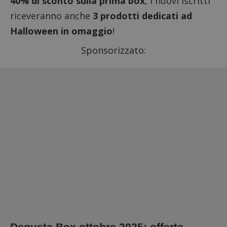
40% di sconto sulla prima box
, i nuovi iscritti
riceveranno anche
3 prodotti dedicati ad
Halloween in omaggio
!
Sponsorizzato:
Degusta Box ottobre 2025: offerta