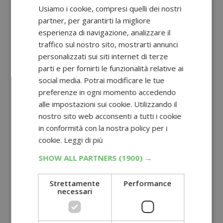
Usiamo i cookie, compresi quelli dei nostri
De Rica Doppio Concentrato di
partner, per garantirti la migliore
Datterino
– tubetto –
€1,80
esperienza di navigazione, analizzare il
Datterini italiani 100%, ideali per crostini
traffico sul nostro sito, mostrarti annunci
o sughi.
personalizzati sui siti internet di terze
parti e per fornirti le funzionalità relative ai
La Molisana con Farina di Lupini
–
social media. Potrai modificare le tue
confezione da 400 g (penne, spaghetti o
preferenze in ogni momento accedendo
fusilli) –
€2,49
alle impostazioni sui cookie. Utilizzando il
nostro sito web acconsenti a tutti i cookie
Pasta ad alto contenuto proteico, 100%
in conformità con la nostra policy per i
grano italiano.
cookie.
Leggi di più
Cerreto Bio Mais per Pop Corn Bio
–
SHOW ALL PARTNERS
(1900) →
confezione da 50 g –
€0,99
Mais biologico croccante e naturale,
Strettamente
Performance
necessari
pronto in pochi minuti.
Prodotto Plus a sorpresa (solo per