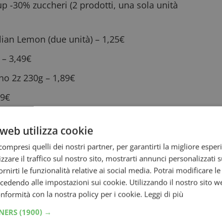
 -30% zuccheri (2 prodotti, una sola unità
lian Lemon (due unità) – 1,25€
 – 3,49€
ino 2z 230g – 1,89€
39€
Q – 2,49€
web utilizza cookie
ompresi quelli dei nostri partner, per garantirti la migliore esper
lla prima Degustabox
zzare il traffico sul nostro sito, mostrarti annunci personalizzati su
fornirti le funzionalità relative ai social media. Potrai modificare l
n il 50% di sconto e i
2 prodotti omaggio
,
dendo alle impostazioni sui cookie. Utilizzando il nostro sito w
conformità con la nostra policy per i cookie.
Leggi di più
 del checkout oppure
accedere direttamente
a lo sconto automaticamente. La promozione
TNERS
(1900) →