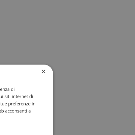
×
ienza di
i siti internet di
e tue preferenze in
eb acconsenti a