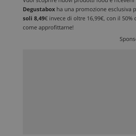
Vuoi scoprire nuovi prodotti food e riceverl
Degustabox
ha una promozione esclusiva p
soli 8,49
€ invece di oltre 16,99€, con il 50%
come approfittarne!
Sponso