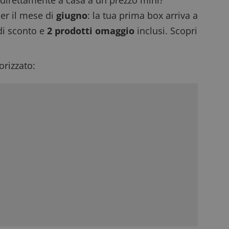
i direttamente a casa a un prezzo mini?
er il mese di
giugno
: la tua prima box arriva a
 di sconto e
2 prodotti omaggio
inclusi. Scopri
rizzato: