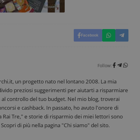
_pk_ses è seguito da una breve serie di numeri e
ritiene sia un codice di riferimento per il domin
cookie.
dimmicosacerchi.it
1 anno
Questo cookie viene utilizzato per l'analisi inte
del sito.
dimmicosacerchi.it
5 mesi 4
Questo cookie viene utilizzato per registrare l'
Facebook
settimane
e l'interazione con il sito web, contribuendo a 
l'esperienza dell'utente e analizzare le prestazion
Follow:
i.it, un progetto nato nel lontano 2008. La mia
ndivido preziosi suggerimenti per aiutarti a risparmiare
 al controllo del tuo budget. Nel mio blog, troverai
corsi e cashback. In passato, ho avuto l'onore di
ai Tre," e storie di risparmio dei miei lettori sono
Scopri di più nella pagina "Chi siamo" del sito.