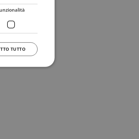
unzionalità
ETTO TUTTO
 e la gestione
n cookie
uando viene
la sua analisi dei
to in combinazione