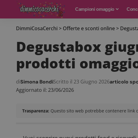
Campioni omaggio
Conco
DimmiCosaCerchi
>
Offerte e sconti online
>
Degusta
Degustabox giugn
prodotti omaggio
di
Scritto il 23 Giugno 2026
Simona Bondi
articolo sp
Aggiornato il: 23/06/2026
Trasparenza:
Questo sito web potrebbe contenere link di