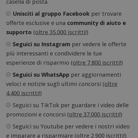
casella di posta.
Unisciti al gruppo Facebook
per trovare
offerte esclusive e una
community di aiuto e
supporto
(oltre 35.000 iscritti!)
Seguici su Instagram
per vedere le offerte
più interessanti e condividere le tue
esperienze di risparmio
(oltre 7.800 iscritti!)
Seguici su WhatsApp
per aggiornamenti
veloci e notizie sugli ultimi concorsi
(oltre
Google Privacy Policy
4.400 iscritti!)
Seguici su TikTok
per guardare i video delle
promozioni e concorsi
(oltre 37.000 iscritti!)
CookieScriptConsent
CookieScript
s
www.dimmicosacerchi.it
Seguici su Youtube
per vedere i nostri video
e imparare a risparmiare
(oltre 2.900 iscritti!)