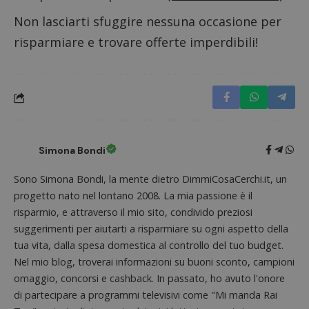
Non lasciarti sfuggire nessuna occasione per
risparmiare e trovare offerte imperdibili!
Simona Bondi
Sono Simona Bondi, la mente dietro DimmiCosaCerchi.it, un
progetto nato nel lontano 2008. La mia passione è il
Nome
Provider
/
Dominio
Scadenza
Descri
risparmio, e attraverso il mio sito, condivido preziosi
_pk_id.1.938b
www.dimmicosacerchi.it
1 anno
Questo
Provider
/
Nome
Scadenza
Descrizione
cookie
suggerimenti per aiutarti a risparmiare su ogni aspetto della
Dominio
associa
tua vita, dalla spesa domestica al controllo del tuo budget.
piatta
test_cookie
14 minuti
Questo
Google LLC
analisi
57
cookie è
Nel mio blog, troverai informazioni su buoni sconto, campioni
.doubleclick.net
open s
secondi
impostato
Piwik.
omaggio, concorsi e cashback. In passato, ho avuto l'onore
da
utilizz
DoubleClick
di partecipare a programmi televisivi come "Mi manda Rai
aiutare
(che è di
proprie
proprietà di