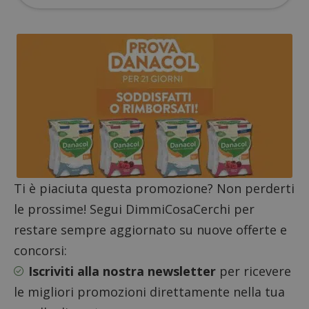
Strettamente necessari
Performance
Targeting
Funzionalità
I cookie strettamente necessari consentono le
funzionalità principali del sito web come l'accesso
dell'utente e la gestione dell'account. Il sito web
non può essere utilizzato correttamente senza i
cookie strettamente necessari.
Nome
Provider
/
Dominio
S
_GRECAPTCHA
Google LLC
s
www.google.com
Ti è piaciuta questa promozione? Non perderti
le prossime! Segui DimmiCosaCerchi per
restare sempre aggiornato su nuove offerte e
concorsi:
ApplicationGatewayAffinityCORS
diae.emailsp.com
S
Iscriviti alla nostra newsletter
per ricevere
le migliori promozioni direttamente nella tua