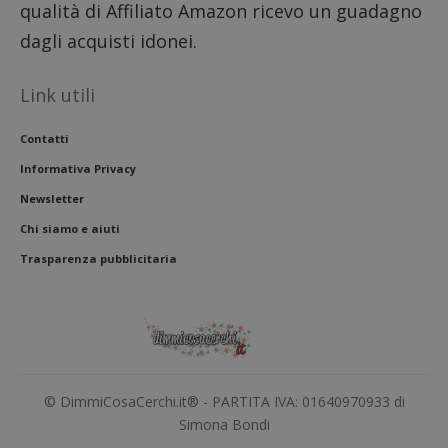
qualità di Affiliato Amazon ricevo un guadagno
con il 
contri
dagli acquisti idonei.
miglio
l'espe
dell'ut
analizz
Link utili
prestaz
sito.
Contatti
Informativa Privacy
Newsletter
Chi siamo e aiuti
Trasparenza pubblicitaria
© DimmiCosaCerchi.it® - PARTITA IVA: 01640970933 di
Simona Bondi