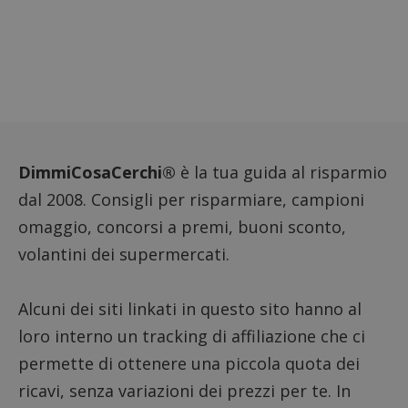
compo
dei vis
misura
prestaz
sito. È
di tipo
in cui i
_pk_se
seguit
breve s
numeri
lettere
ritiene
DimmiCosaCerchi®
è la tua guida al risparmio
codice
riferi
dal 2008. Consigli per risparmiare, campioni
il dom
imposta
omaggio, concorsi a premi, buoni sconto,
cookie
volantini dei supermercati.
FCCDCF
.dimmicosacerchi.it
1 anno
Questo
viene u
per l'an
intern
dall'o
Alcuni dei siti linkati in questo sito hanno al
del sito
loro interno un tracking di affiliazione che ci
__eoi
.dimmicosacerchi.it
5 mesi 4
Questo
settimane
viene u
permette di ottenere una piccola quota dei
per reg
l'impe
ricavi, senza variazioni dei prezzi per te. In
dell'ut
l'inter