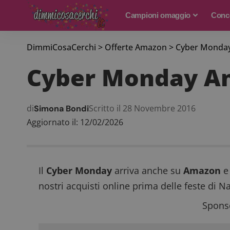
Campioni omaggio
Conco
DimmiCosaCerchi
>
Offerte Amazon
>
Cyber Monday 
Cyber Monday Am
di
Scritto il 28 Novembre 2016
Simona Bondi
Aggiornato il: 12/02/2026
Il
Cyber Monday
arriva anche su
Amazon
e 
nostri acquisti online prima delle feste di Na
Sponso