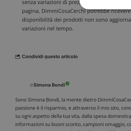
senza variazioni di prezzo per te. In caso di 
pagina, DimmiCosaCerchi potrebbe ricevere
disponibilità dei prodotti non sono aggiorna
variazioni nel tempo.
I cookie strettamente
dell'account. Il sito
Nome
_GRECAPTCHA
Condividi questo articolo
ApplicationGatewa
Simona Bondi
di
Sono Simona Bondi, la mente dietro DimmiCosaCerch
passione è il risparmio, e attraverso il mio sito, co
su ogni aspetto della tua vita, dalla spesa domestica
CookieScriptConse
informazioni su buoni sconto, campioni omaggio, con