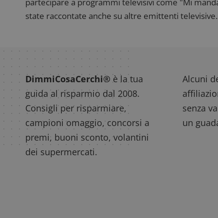
partecipare a programmi televisivi come "Mi manda R
state raccontate anche su altre emittenti televisive. 
Nome
P
Prov
Nome
_pk_id.1.938b
w
Domi
test_cookie
Goog
.doub
DimmiCosaCerchi®
è la tua
Alcuni de
guida al risparmio dal 2008.
affiliazi
Consigli per risparmiare,
senza var
_pk_ses.1.938b
w
campioni omaggio, concorsi a
un guada
premi, buoni sconto, volantini
dei supermercati.
FCCDCF
.
__eoi
.