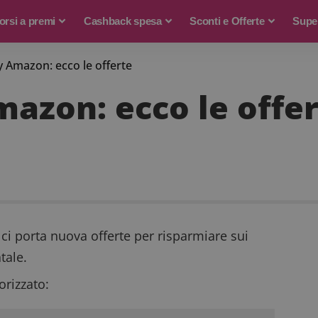
rsi a premi
Cashback spesa
Sconti e Offerte
Supe
Amazon: ecco le offerte
azon: ecco le offe
ci porta nuova offerte per risparmiare sui
tale.
rizzato: