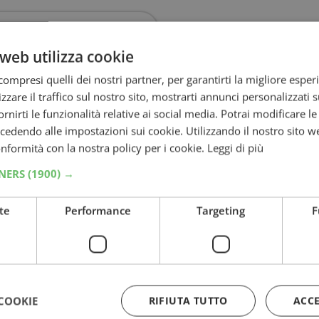
ive che non trovi sul sito
web utilizza cookie
ompresi quelli dei nostri partner, per garantirti la migliore esper
 potrai approfittare di ulteriori sconti con
zzare il traffico sul nostro sito, mostrarti annunci personalizzati su
 giornata di oggi, offrendoti nuove offerte ogni
fornirti le funzionalità relative ai social media. Potrai modificare l
dendo alle impostazioni sui cookie. Utilizzando il nostro sito w
e offerte ed abbiamo trovato
sconti che
conformità con la nostra policy per i cookie.
Leggi di più
ferta su Amazon in occasione del Cyber Monday
TNERS
(1900) →
ttrodomestici per la casa, smartphone (esempio
te
Performance
Targeting
F
 e tantissimi altri prodotti che puoi vedere
armio prima delle feste di Natale: potrai
i tuoi regali!
COOKIE
RIFIUTA TUTTO
ACC
 riceve un compenso per gli acquisti idonei,