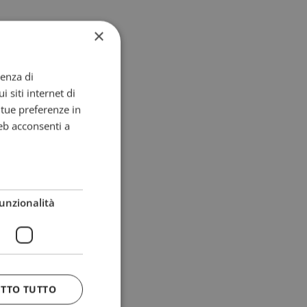
×
ienza di
i siti internet di
e tue preferenze in
eb acconsenti a
unzionalità
ETTO TUTTO