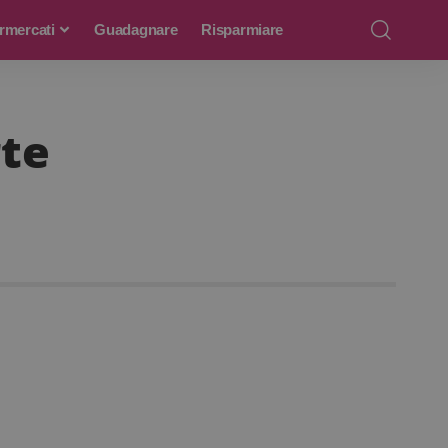
rmercati
Guadagnare
Risparmiare
rte