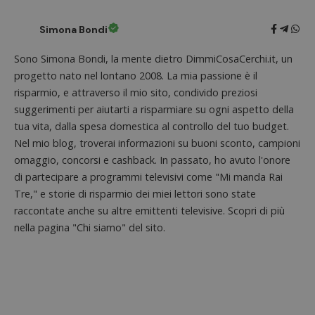
Simona Bondi
Sono Simona Bondi, la mente dietro DimmiCosaCerchi.it, un
progetto nato nel lontano 2008. La mia passione è il
risparmio, e attraverso il mio sito, condivido preziosi
suggerimenti per aiutarti a risparmiare su ogni aspetto della
tua vita, dalla spesa domestica al controllo del tuo budget.
Nome
Provider
/
Dominio
Scadenza
Descri
Nel mio blog, troverai informazioni su buoni sconto, campioni
omaggio, concorsi e cashback. In passato, ho avuto l'onore
_pk_id.1.938b
www.dimmicosacerchi.it
1 anno
Questo
Provider
/
Nome
Scadenza
Descrizione
cookie
Dominio
di partecipare a programmi televisivi come "Mi manda Rai
associa
piatta
Tre," e storie di risparmio dei miei lettori sono state
test_cookie
14 minuti
Questo
Google LLC
analisi
57
cookie è
.doubleclick.net
open s
raccontate anche su altre emittenti televisive. Scopri di più
secondi
impostato
Piwik.
da
nella pagina "Chi siamo" del sito.
utilizz
DoubleClick
aiutare
(che è di
proprie
proprietà di
siti We
Google) per
monito
determinare
compo
se il browser
dei vis
del
misura
visitatore
prestaz
del sito web