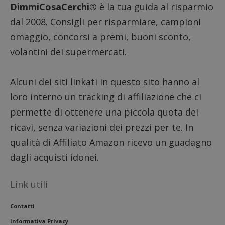
in cui i
DimmiCosaCerchi®
è la tua guida al risparmio
_pk_se
seguit
dal 2008. Consigli per risparmiare, campioni
breve s
numeri
omaggio, concorsi a premi, buoni sconto,
lettere
ritiene
volantini dei supermercati.
codice
riferi
il dom
imposta
cookie
Alcuni dei siti linkati in questo sito hanno al
FCCDCF
.dimmicosacerchi.it
1 anno
Questo
loro interno un tracking di affiliazione che ci
viene u
per l'an
permette di ottenere una piccola quota dei
intern
dall'o
ricavi, senza variazioni dei prezzi per te. In
del sito
qualità di Affiliato Amazon ricevo un guadagno
__eoi
.dimmicosacerchi.it
5 mesi 4
Questo
settimane
viene u
dagli acquisti idonei.
per reg
l'impe
dell'ut
l'inter
Link utili
con il 
contri
miglio
Contatti
l'espe
dell'ut
analizz
Informativa Privacy