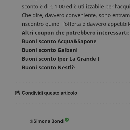
CookieScriptConse
sconto è di € 1,00 ed è utilizzabile per l’acq
Che dire, davvero conveniente, sono entra
riscontro quindi l’offerta è davvero appetibil
Altri coupon che potrebbero interessarti:
Buoni sconto Acqua&Sapone
Nome
P
Prov
Nome
Buoni sconto Galbani
_pk_id.1.938b
w
Domi
Buoni sconto Iper La Grande I
test_cookie
Goog
.doub
Buoni sconto Nestlè
_pk_ses.1.938b
w
Condividi questo articolo
FCCDCF
.
Simona Bondi
di
__eoi
.