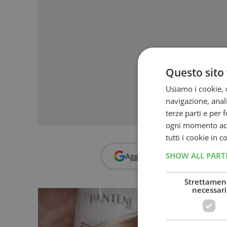
Questo sito 
Usiamo i cookie, c
navigazione, anali
terze parti e per 
ogni momento acce
tutti i cookie in 
SHOW ALL PAR
Aggiungi
Dimmi Cosa Cerc
Strettamen
necessari