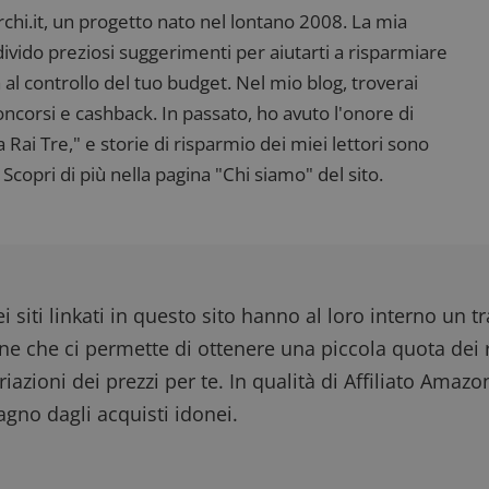
settimane
e l'interazione con il sito web, contribuendo a 
i.it, un progetto nato nel lontano 2008. La mia
l'esperienza dell'utente e analizzare le prestazion
ndivido preziosi suggerimenti per aiutarti a risparmiare
 al controllo del tuo budget. Nel mio blog, troverai
corsi e cashback. In passato, ho avuto l'onore di
ai Tre," e storie di risparmio dei miei lettori sono
Scopri di più nella pagina "Chi siamo" del sito.
i siti linkati in questo sito hanno al loro interno un t
one che ci permette di ottenere una piccola quota dei r
iazioni dei prezzi per te. In qualità di Affiliato Amazo
gno dagli acquisti idonei.