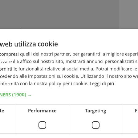
web utilizza cookie
ompresi quelli dei nostri partner, per garantirti la migliore esper
zzare il traffico sul nostro sito, mostrarti annunci personalizzati su
fornirti le funzionalità relative ai social media. Potrai modificare l
dendo alle impostazioni sui cookie. Utilizzando il nostro sito w
conformità con la nostra policy per i cookie.
Leggi di più
TNERS
(1900) →
hi
alle fonti preferite su Google
te
Performance
Targeting
F