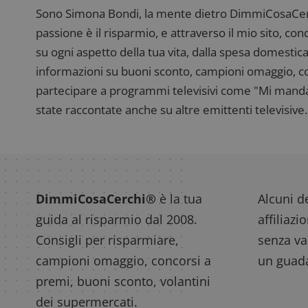
Sono Simona Bondi, la mente dietro DimmiCosaCerch
passione è il risparmio, e attraverso il mio sito, co
su ogni aspetto della tua vita, dalla spesa domestica
informazioni su buoni sconto, campioni omaggio, con
partecipare a programmi televisivi come "Mi manda R
state raccontate anche su altre emittenti televisive. 
DimmiCosaCerchi®
è la tua
Alcuni de
guida al risparmio dal 2008.
affiliazi
Consigli per risparmiare,
senza var
campioni omaggio, concorsi a
un guada
premi, buoni sconto, volantini
dei supermercati.