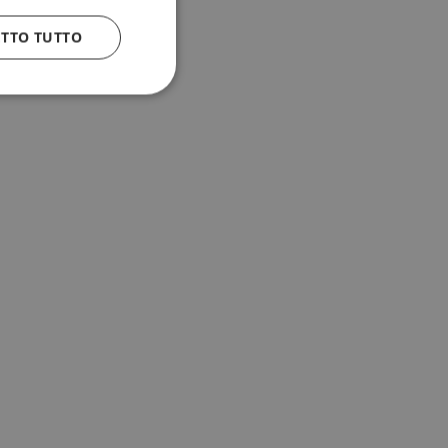
ETTO TUTTO
 e la gestione
n cookie
uando viene
la sua analisi dei
to in combinazione
, al fine di
client siano
per qualsiasi
liorando
uovendo l'utilizzo
icolare, la versione
 Sharing) supporta
diversi domini.