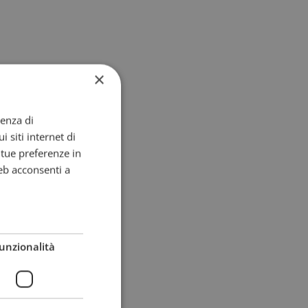
×
ienza di
i siti internet di
e tue preferenze in
eb acconsenti a
unzionalità