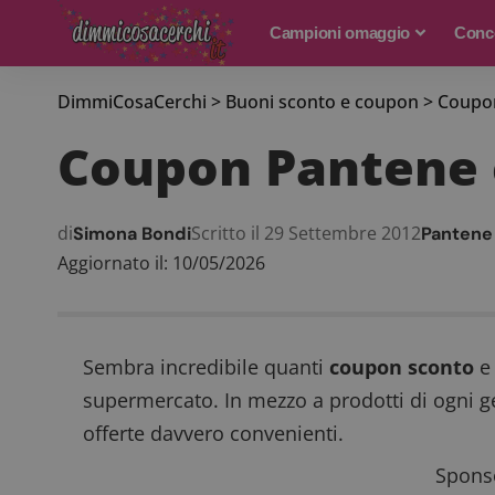
Campioni omaggio
Conco
DimmiCosaCerchi
>
Buoni sconto e coupon
>
Coupon
Coupon Pantene 
di
Scritto il 29 Settembre 2012
Simona Bondi
Pantene
Aggiornato il: 10/05/2026
Sembra incredibile quanti
coupon sconto
e 
supermercato. In mezzo a prodotti di ogni g
offerte davvero convenienti.
Sponso