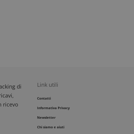
migliorare
i del sito.
Link utili
racking di
icavi,
Contatti
n ricevo
Informativa Privacy
Newsletter
Chi siamo e aiuti