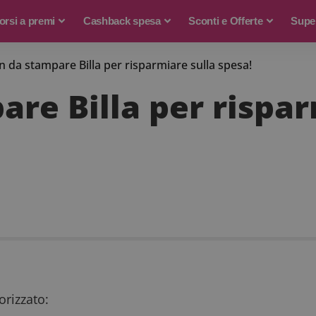
rsi a premi
Cashback spesa
Sconti e Offerte
Supe
 da stampare Billa per risparmiare sulla spesa!
re Billa per rispar
rizzato: