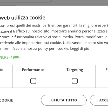
coupon Billa
che vi permetteranno di
web utilizza cookie
 tutte le bevande analcoliche.
ompresi quelli dei nostri partner, per garantirti la migliore esper
 essere titolari della Billa Card, che andrà
zzare il traffico sul nostro sito, mostrarti annunci personalizzati su
ed esibire la stampa del vostro tagliando che
fornirti le funzionalità relative ai social media. Potrai modificare l
dendo alle impostazioni sui cookie. Utilizzando il nostro sito w
conformità con la nostra policy per i cookie.
Leggi di più
te paura: sarà possibile sottoscriverla
TNERS
(1900) →
 di questo
coupon da stampare
.
in corso, ma non sarà possibile usarne più di
te
Performance
Targeting
F
 Billa d’Italia ad esclusione dei supermercati a
atevi nel punto vendita più vicino a voi,
COOKIE
RIFIUTA TUTTO
ACC
to link.