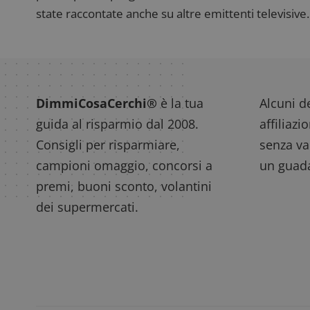
state raccontate anche su altre emittenti televisive. 
Nome
P
Prov
Nome
_pk_id.1.938b
w
Domi
test_cookie
Goog
DimmiCosaCerchi®
è la tua
Alcuni de
.doub
guida al risparmio dal 2008.
affiliazi
Consigli per risparmiare,
senza var
_pk_ses.1.938b
w
campioni omaggio, concorsi a
un guada
premi, buoni sconto, volantini
dei supermercati.
FCCDCF
.
__eoi
.