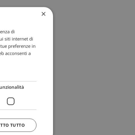
×
ienza di
i siti internet di
e tue preferenze in
eb acconsenti a
unzionalità
ETTO TUTTO