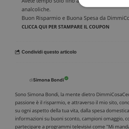
Avete tempo solo fino al 14 maggio per poter
analcoliche.
Buon Risparmio e Buona Spesa da DimmiCosa
CLICCA QUI PER STAMPARE IL COUPON
I cookie strettamente
dell'account. Il sito
Nome
_GRECAPTCHA
Condividi questo articolo
ApplicationGatewa
Simona Bondi
di
Sono Simona Bondi, la mente dietro DimmiCosaCerch
passione è il risparmio, e attraverso il mio sito, co
su ogni aspetto della tua vita, dalla spesa domestica
CookieScriptConse
informazioni su buoni sconto, campioni omaggio, con
partecipare a programmi televisivi come "Mi manda R