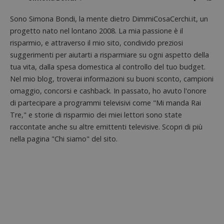
seguit
breve s
Sono Simona Bondi, la mente dietro DimmiCosaCerchi.it, un
numeri
lettere
progetto nato nel lontano 2008. La mia passione è il
ritiene
codice
risparmio, e attraverso il mio sito, condivido preziosi
riferi
il dom
suggerimenti per aiutarti a risparmiare su ogni aspetto della
imposta
tua vita, dalla spesa domestica al controllo del tuo budget.
cookie
Nel mio blog, troverai informazioni su buoni sconto, campioni
FCCDCF
.dimmicosacerchi.it
1 anno
Questo
viene u
omaggio, concorsi e cashback. In passato, ho avuto l'onore
per l'an
di partecipare a programmi televisivi come "Mi manda Rai
intern
dall'o
Tre," e storie di risparmio dei miei lettori sono state
del sito
raccontate anche su altre emittenti televisive. Scopri di più
__eoi
.dimmicosacerchi.it
5 mesi 4
Questo
nella pagina "Chi siamo" del sito.
settimane
viene u
per reg
l'impe
dell'ut
l'inter
con il 
contri
miglio
l'espe
dell'ut
analizz
prestaz
sito.