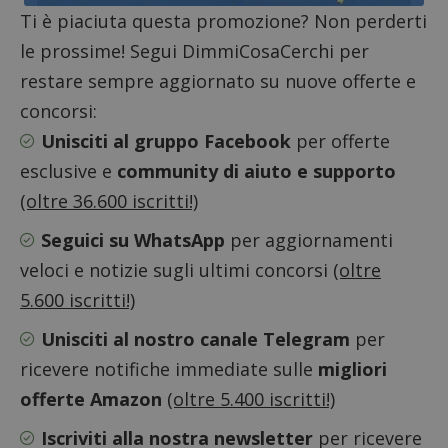
Ti è piaciuta questa promozione? Non perderti
le prossime! Segui DimmiCosaCerchi per
restare sempre aggiornato su nuove offerte e
concorsi:
Unisciti al gruppo Facebook
per offerte
esclusive e
community di aiuto e supporto
Nome
Provider
/
Dominio
Scadenza
Descri
(oltre 36.600 iscritti!)
_pk_id.1.938b
www.dimmicosacerchi.it
1 anno
Questo
Provider
/
Nome
Scadenza
Descrizione
cookie
Dominio
associa
Seguici su WhatsApp
per aggiornamenti
piatta
test_cookie
14 minuti
Questo
Google LLC
analisi
veloci e notizie sugli ultimi concorsi
(oltre
57
cookie è
.doubleclick.net
open s
secondi
impostato
Piwik.
da
5.600 iscritti!)
utilizz
DoubleClick
aiutare
(che è di
proprie
Unisciti al nostro canale Telegram
per
proprietà di
siti We
Google) per
monito
determinare
ricevere notifiche immediate sulle
migliori
compo
se il browser
dei vis
del
offerte Amazon
(oltre 5.400 iscritti!)
misura
visitatore
prestaz
del sito web
sito. È
Iscriviti alla nostra newsletter
per ricevere
supporta i
di tipo