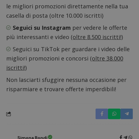
cookie.
in cui i
le migliori promozioni direttamente nella tua
_pk_id 
da una
casella di posta (oltre 10.000 iscritti)
serie 
e lette
ritiene
Seguici su Instagram
per vedere le offerte
codice
riferi
più interessanti e video
(oltre 8.500 iscritti!)
il dom
imposta
cookie
Seguici su TikTok
per guardare i video delle
_pk_ses.1.938b
www.dimmicosacerchi.it
29 minuti
Questo
migliori promozioni e concorsi
(oltre 38.000
58
cookie
secondi
associa
iscritti!)
piatta
analisi
open s
Non lasciarti sfuggire nessuna occasione per
Piwik.
utilizz
risparmiare e trovare offerte imperdibili!
aiutare
proprie
siti We
monito
compo
dei vis
misura
prestaz
sito. È
di tipo
in cui i
Simona Bondi
_pk_se