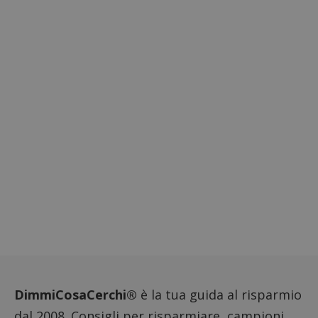
DimmiCosaCerchi®
è la tua guida al risparmio
dal 2008. Consigli per risparmiare, campioni