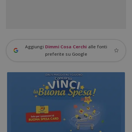
Aggiungi
Dimmi Cosa Cerchi
alle fonti
Google Privacy Policy
preferite su Google
CookieScriptConsent
CookieScript
s
www.dimmicosacerchi.it