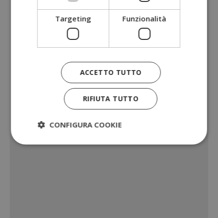
Targeting
Funzionalità
ACCETTO TUTTO
RIFIUTA TUTTO
CONFIGURA COOKIE
Strettamente necessari
Performance
Targeting
Funzionalità
I cookie strettamente necessari consentono le
funzionalità principali del sito web come l'accesso
dell'utente e la gestione dell'account. Il sito web