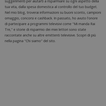
suggerimenti per aiutarti a risparmiare su ogni aspetto della
ritiene
tua vita, dalla spesa domestica al controllo del tuo budget.
codice
riferi
Nel mio blog, troverai informazioni su buoni sconto, campioni
il dom
imposta
omaggio, concorsi e cashback. In passato, ho avuto l'onore
cookie
di partecipare a programmi televisivi come "Mi manda Rai
FCCDCF
.dimmicosacerchi.it
1 anno
Questo
Tre," e storie di risparmio dei miei lettori sono state
viene u
per l'an
raccontate anche su altre emittenti televisive. Scopri di più
intern
dall'o
nella pagina "Chi siamo" del sito.
del sito
__eoi
.dimmicosacerchi.it
5 mesi 4
Questo
settimane
viene u
per reg
l'impe
dell'ut
l'inter
con il 
contri
miglio
l'espe
dell'ut
analizz
prestaz
sito.