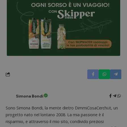
e lette
ritiene
codice
riferi
il dom
imposta
cookie
_pk_ses.1.938b
www.dimmicosacerchi.it
29 minuti
Questo
58
cookie
secondi
associa
piatta
analisi
open s
Piwik.
utilizz
aiutare
proprie
siti We
monito
compo
dei vis
misura
prestaz
Simona Bondi
sito. È
di tipo
in cui i
Sono Simona Bondi, la mente dietro DimmiCosaCerchi.it, un
_pk_se
progetto nato nel lontano 2008. La mia passione è il
seguit
breve s
risparmio, e attraverso il mio sito, condivido preziosi
numeri
lettere