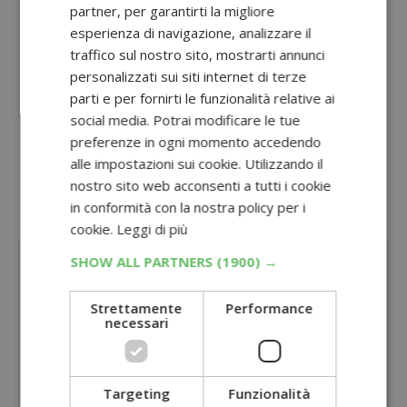
certi e 5 buoni da 1.000 € in palio
partner, per garantirti la migliore
esperienza di navigazione, analizzare il
Concorso Lines da Tigotà
: vinci 84 phon +
traffico sul nostro sito, mostrarti annunci
piastra Remington AIRVIVE
personalizzati sui siti internet di terze
parti e per fornirti le funzionalità relative ai
Volantino Tigotà giugno 2026
: nuovi
social media. Potrai modificare le tue
cashback e concorsi!
preferenze in ogni momento accedendo
Oppure, visita la sezione dedicata a tutti
alle impostazioni sui cookie. Utilizzando il
nostro sito web acconsenti a tutti i cookie
i
concorsi con acquisto
in conformità con la nostra policy per i
Sponsorizzato:
cookie.
Leggi di più
SHOW ALL PARTNERS
(1900) →
Strettamente
Performance
necessari
Targeting
Funzionalità