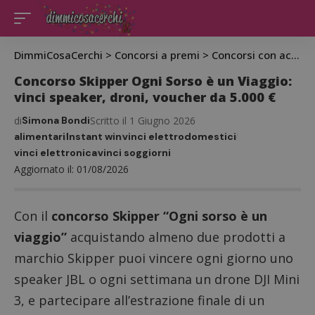
DimmiCosaCerchi
>
Concorsi a premi
>
Concorsi con acquisto
Concorso Skipper Ogni Sorso è un Viaggio:
vinci speaker, droni, voucher da 5.000 €
di
Simona Bondi
Scritto il 1 Giugno 2026
alimentari
Instant win
vinci elettrodomestici
vinci elettronica
vinci soggiorni
Aggiornato il: 01/08/2026
Con il
concorso Skipper “Ogni sorso è un
viaggio”
acquistando almeno due prodotti a
marchio Skipper puoi vincere ogni giorno uno
speaker JBL o ogni settimana un drone DJI Mini
3, e partecipare all’estrazione finale di un