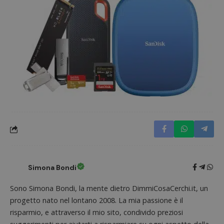
Google Privacy Policy
CookieScriptConsent
CookieScript
s
www.dimmicosacerchi.it
Simona Bondi
Sono Simona Bondi, la mente dietro DimmiCosaCerchi.it, un
progetto nato nel lontano 2008. La mia passione è il
risparmio, e attraverso il mio sito, condivido preziosi