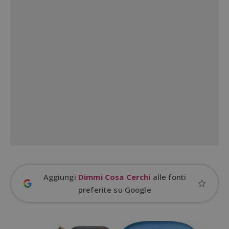
_GRECAPTCHA
Google LLC
s
www.google.com
ApplicationGatewayAffinityCORS
diae.emailsp.com
S
Aggiungi
Dimmi Cosa Cerchi
alle fonti
preferite su Google