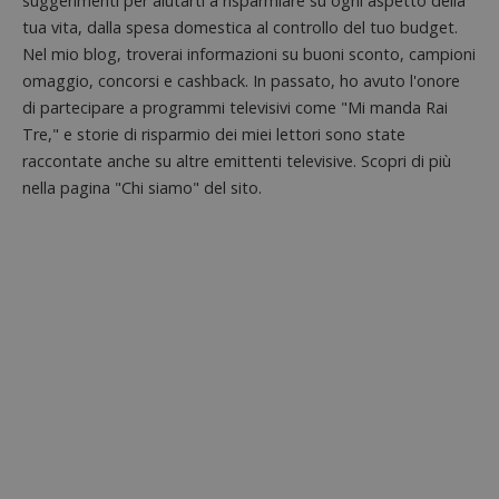
suggerimenti per aiutarti a risparmiare su ogni aspetto della
tua vita, dalla spesa domestica al controllo del tuo budget.
Nel mio blog, troverai informazioni su buoni sconto, campioni
omaggio, concorsi e cashback. In passato, ho avuto l'onore
di partecipare a programmi televisivi come "Mi manda Rai
Tre," e storie di risparmio dei miei lettori sono state
Nome
Provider
/
Dominio
Scadenza
Descri
raccontate anche su altre emittenti televisive. Scopri di più
_pk_id.1.938b
www.dimmicosacerchi.it
1 anno
Questo
Provider
/
Nome
Scadenza
Descrizione
cookie
nella pagina "Chi siamo" del sito.
Dominio
associa
piatta
test_cookie
14 minuti
Questo
Google LLC
analisi
57
cookie è
.doubleclick.net
open s
secondi
impostato
Piwik.
da
utilizz
DoubleClick
aiutare
(che è di
proprie
proprietà di
siti We
Google) per
monito
determinare
compo
se il browser
dei vis
del
misura
visitatore
prestaz
del sito web
sito. È
supporta i
di tipo
cookie.
in cui i
_pk_id 
da una
serie 