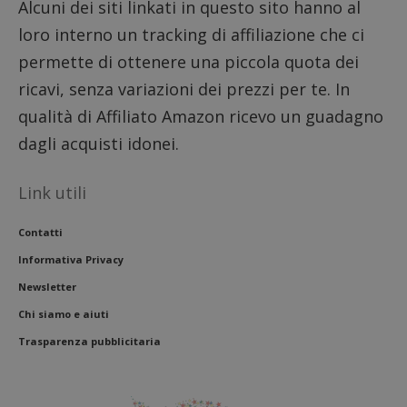
Alcuni dei siti linkati in questo sito hanno al
ritiene
codice
loro interno un tracking di affiliazione che ci
riferi
il dom
permette di ottenere una piccola quota dei
imposta
cookie
ricavi, senza variazioni dei prezzi per te. In
FCCDCF
.dimmicosacerchi.it
1 anno
Questo
viene u
qualità di Affiliato Amazon ricevo un guadagno
per l'an
intern
dagli acquisti idonei.
dall'o
del sito
Link utili
__eoi
.dimmicosacerchi.it
5 mesi 4
Questo
settimane
viene u
per reg
l'impe
Contatti
dell'ut
l'inter
Informativa Privacy
con il 
contri
Newsletter
miglio
l'espe
Chi siamo e aiuti
dell'ut
analizz
Trasparenza pubblicitaria
prestaz
sito.