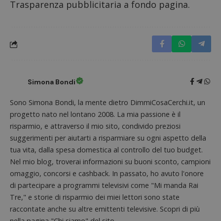
Trasparenza pubblicitaria a fondo pagina.
miglio
l'espe
dell'ut
analizz
prestaz
sito.
Simona Bondi
Sono Simona Bondi, la mente dietro DimmiCosaCerchi.it, un
progetto nato nel lontano 2008. La mia passione è il
risparmio, e attraverso il mio sito, condivido preziosi
suggerimenti per aiutarti a risparmiare su ogni aspetto della
tua vita, dalla spesa domestica al controllo del tuo budget.
Nel mio blog, troverai informazioni su buoni sconto, campioni
omaggio, concorsi e cashback. In passato, ho avuto l'onore
di partecipare a programmi televisivi come "Mi manda Rai
Tre," e storie di risparmio dei miei lettori sono state
raccontate anche su altre emittenti televisive. Scopri di più
nella pagina "Chi siamo" del sito.