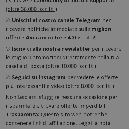
esclusive e
community di aiuto e supporto
misura
prestaz
(oltre 36.000 iscritti!)
sito. È
di tipo
Unisciti al nostro canale Telegram
per
in cui i
_pk_se
seguit
ricevere notifiche immediate sulle
migliori
breve s
numeri
offerte Amazon
(oltre 5.400 iscritti!)
lettere
ritiene
codice
Iscriviti alla nostra newsletter
per ricevere
riferi
il dom
le migliori promozioni direttamente nella tua
imposta
cookie
casella di posta (oltre 10.000 iscritti)
FCCDCF
.dimmicosacerchi.it
1 anno
Questo
viene u
Seguici su Instagram
per vedere le offerte
per l'an
intern
più interessanti e video
(oltre 8.000 iscritti!)
dall'o
del sito
Non lasciarti sfuggire nessuna occasione per
__eoi
.dimmicosacerchi.it
5 mesi 4
Questo
settimane
viene u
risparmiare e trovare offerte imperdibili!
per reg
l'impe
Trasparenza:
Questo sito web potrebbe
dell'ut
l'inter
contenere link di affiliazione. Leggi la nota
con il 
contri