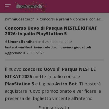
DimmiCosaCerchi
>
Concorsi a premi
>
Concorsi con acquisto
Concorso Uovo di Pasqua NESTLÉ KITKAT
2026: in palio PlayStation 5
di
Simona Bondi
Scritto il 24 Febbraio 2026
Instant win
Nestlé
vinci elettronica
vinci giocattoli
Aggiornato il: 20/03/2026
Il nuovo
concorso Uovo di Pasqua NESTLÉ
KITKAT 2026
mette in palio console
PlayStation 5
e il gioco
Astro Bot
. Ti basterà
acquistare l’uovo promozionato e verificare la
presenza del biglietto vincente all’interno.
Sponsorizzato: