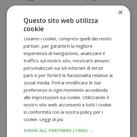
Uovo di Pasqua Balocco Experience: vinci
×
viaggi WeRoad e ricevi una Masterclass
Questo sito web utilizza
online
cookie
Usiamo i cookie, compresi quelli dei nostri
Uovo Pocket Coffee Pasqua 2026: premio
partner, per garantirti la migliore
sicuro con 20 foto vintage Cheerz
esperienza di navigazione, analizzare il
Concorso Novi Pasqua 2026: vinci viaggio
traffico sul nostro sito, mostrarti annunci
personalizzati sui siti internet di terze
alle Maldive e Sup JP
parti e per fornirti le funzionalità relative ai
Concorsi Pasqua 2026: lista aggiornata di
social media. Potrai modificare le tue
preferenze in ogni momento accedendo
concorsi
alle impostazioni sui cookie. Utilizzando il
Sponsorizzato:
nostro sito web acconsenti a tutti i cookie
in conformità con la nostra policy per i
cookie.
Leggi di più
SHOW ALL PARTNERS
(1900) →