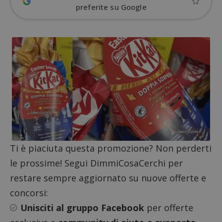
determinare
compo
preferite su Google
se il browser
dei vis
del
misura
visitatore
prestaz
del sito web
sito. È
supporta i
di tipo
cookie.
in cui i
_pk_id 
da una
serie 
e lette
ritiene
codice
riferi
il dom
imposta
cookie
_pk_ses.1.938b
www.dimmicosacerchi.it
29 minuti
Questo
58
cookie
secondi
associa
Ti è piaciuta questa promozione? Non perderti
piatta
analisi
le prossime! Segui DimmiCosaCerchi per
open s
Piwik.
restare sempre aggiornato su nuove offerte e
utilizz
aiutare
concorsi:
proprie
siti We
Unisciti al gruppo Facebook
per offerte
monito
compo
dei vis