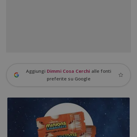
Aggiungi
Dimmi Cosa Cerchi
alle fonti
preferite su Google
Google Privacy Policy
CookieScriptConsent
CookieScript
s
www.dimmicosacerchi.it