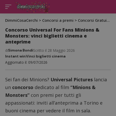
DimmiCosaCerchi
>
Concorsi a premi
>
Concorsi Gratuiti
>
C
Concorso Universal For Fans Minions &
Monsters: vinci biglietti cinema e
anteprime
di
Simona Bondi
Scritto il 28 Maggio 2026
Instant win
Vinci biglietti cinema
Aggiornato il: 09/07/2026
Sei fan dei Minions?
Universal Pictures
lancia
un
concorso
dedicato al film
“Minions &
Monsters”
con premi per tutti gli
appassionati: inviti all’anteprima a Torino e
buoni cinema per vedere il film in sala.