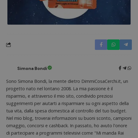
Simona Bondi
Sono Simona Bondi, la mente dietro DimmiCosaCerchi.it, un
progetto nato nel lontano 2008. La mia passione è il
Nome
Provider
/
Dominio
Scadenza
Descri
risparmio, e attraverso il mio sito, condivido preziosi
_pk_id.1.938b
www.dimmicosacerchi.it
1 anno
Questo
Provider
/
Nome
Scadenza
Descrizione
cookie
suggerimenti per aiutarti a risparmiare su ogni aspetto della
Dominio
associa
tua vita, dalla spesa domestica al controllo del tuo budget.
piatta
test_cookie
14 minuti
Questo
Google LLC
analisi
57
cookie è
.doubleclick.net
Nel mio blog, troverai informazioni su buoni sconto, campioni
open s
secondi
impostato
Piwik.
omaggio, concorsi e cashback. In passato, ho avuto l'onore
da
utilizz
DoubleClick
aiutare
di partecipare a programmi televisivi come "Mi manda Rai
(che è di
proprie