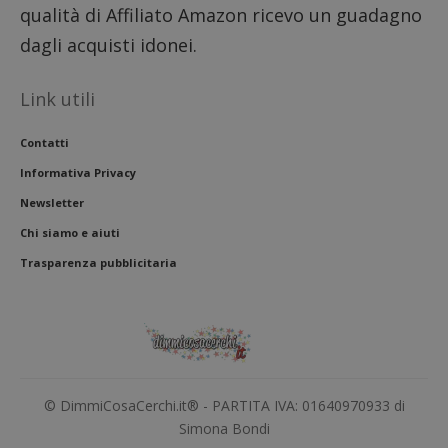
qualità di Affiliato Amazon ricevo un guadagno
con il 
contri
miglio
dagli acquisti idonei.
l'espe
dell'ut
analizz
Link utili
prestaz
sito.
Contatti
Informativa Privacy
Newsletter
Chi siamo e aiuti
Trasparenza pubblicitaria
© DimmiCosaCerchi.it® - PARTITA IVA: 01640970933 di
Simona Bondi