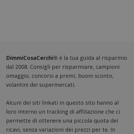
compo
dei vis
misura
prestaz
sito. È
di tipo
in cui i
_pk_se
seguit
breve s
numeri
lettere
ritiene
DimmiCosaCerchi®
è la tua guida al risparmio
codice
riferi
dal 2008. Consigli per risparmiare, campioni
il dom
imposta
cookie
omaggio, concorsi a premi, buoni sconto,
FCCDCF
.dimmicosacerchi.it
1 anno
Questo
volantini dei supermercati.
viene u
per l'an
intern
dall'o
Alcuni dei siti linkati in questo sito hanno al
del sito
loro interno un tracking di affiliazione che ci
__eoi
.dimmicosacerchi.it
5 mesi 4
Questo
settimane
viene u
permette di ottenere una piccola quota dei
per reg
l'impe
ricavi, senza variazioni dei prezzi per te. In
dell'ut
l'inter