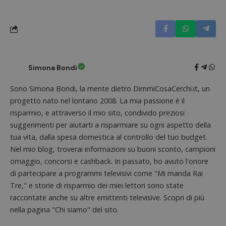
Nome
Provider
/
Dominio
Scadenza
Descri
_pk_id.1.938b
www.dimmicosacerchi.it
1 anno
Questo
Provider
/
Nome
Scadenza
Descrizione
cookie
Dominio
associa
piatta
test_cookie
14 minuti
Questo
Google LLC
analisi
57
cookie è
.doubleclick.net
open s
secondi
impostato
Simona Bondi
Piwik.
da
utilizz
DoubleClick
aiutare
(che è di
Sono Simona Bondi, la mente dietro DimmiCosaCerchi.it, un
proprie
proprietà di
siti We
Google) per
progetto nato nel lontano 2008. La mia passione è il
monito
determinare
compo
risparmio, e attraverso il mio sito, condivido preziosi
se il browser
dei vis
del
misura
suggerimenti per aiutarti a risparmiare su ogni aspetto della
visitatore
prestaz
del sito web
tua vita, dalla spesa domestica al controllo del tuo budget.
sito. È
supporta i
di tipo
cookie.
Nel mio blog, troverai informazioni su buoni sconto, campioni
in cui i
_pk_id 
omaggio, concorsi e cashback. In passato, ho avuto l'onore
da una
di partecipare a programmi televisivi come "Mi manda Rai
serie 
e lette
Tre," e storie di risparmio dei miei lettori sono state
ritiene
codice
raccontate anche su altre emittenti televisive. Scopri di più
riferi
il dom
nella pagina "Chi siamo" del sito.
imposta
cookie