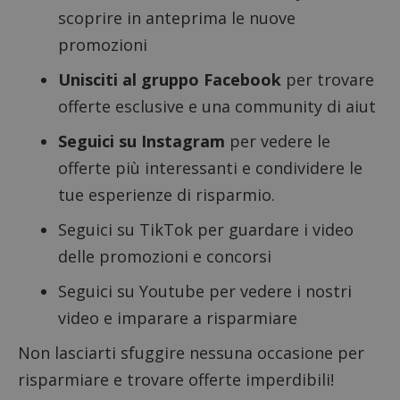
scoprire in anteprima le nuove
Google Privacy Policy
promozioni
Unisciti al gruppo Facebook
per trovare
offerte esclusive e una community di aiut
CookieScriptConsent
CookieScript
s
www.dimmicosacerchi.it
Seguici su Instagram
per vedere le
offerte più interessanti e condividere le
tue esperienze di risparmio.
Seguici su TikTok
per guardare i video
delle promozioni e concorsi
Seguici su Youtube
per vedere i nostri
video e imparare a risparmiare
Non lasciarti sfuggire nessuna occasione per
risparmiare e trovare offerte imperdibili!