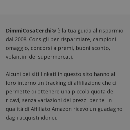
FCCDCF
.dimmicosacerchi.it
1 anno
Questo
viene u
per l'an
intern
dall'o
del sito
DimmiCosaCerchi®
è la tua guida al risparmio
__eoi
.dimmicosacerchi.it
5 mesi 4
Questo
settimane
viene u
dal 2008. Consigli per risparmiare, campioni
per reg
l'impe
omaggio, concorsi a premi, buoni sconto,
dell'ut
l'inter
volantini dei supermercati.
con il 
contri
miglio
l'espe
dell'ut
Alcuni dei siti linkati in questo sito hanno al
analizz
prestaz
loro interno un tracking di affiliazione che ci
sito.
permette di ottenere una piccola quota dei
ricavi, senza variazioni dei prezzi per te. In
qualità di Affiliato Amazon ricevo un guadagno
dagli acquisti idonei.