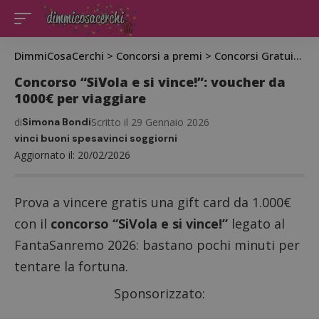
DimmiCosaCerchi
>
Concorsi a premi
>
Concorsi Gratuiti
>
C
Concorso “SiVola e si vince!”: voucher da
1000€ per viaggiare
di
Simona Bondi
Scritto il 29 Gennaio 2026
vinci buoni spesa
vinci soggiorni
Aggiornato il: 20/02/2026
Prova a vincere gratis una gift card da 1.000€
con il
concorso “SiVola e si vince!”
legato al
FantaSanremo 2026: bastano pochi minuti per
tentare la fortuna.
Sponsorizzato: