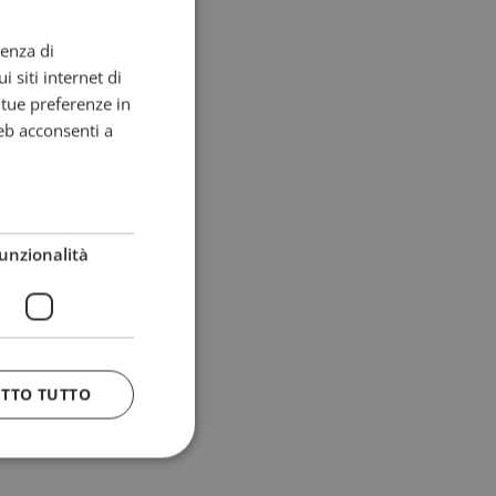
ienza di
i siti internet di
e tue preferenze in
eb acconsenti a
unzionalità
ETTO TUTTO