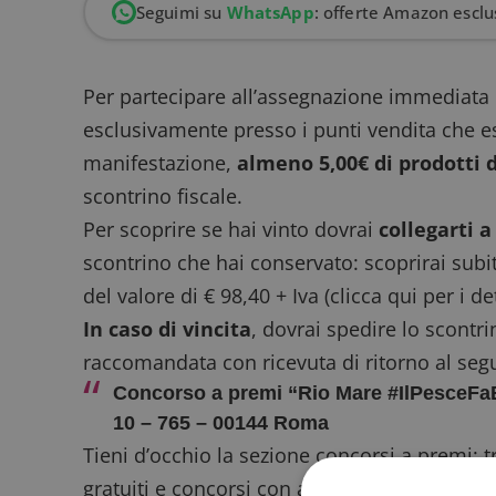
Seguimi su
WhatsApp
: offerte Amazon esclus
Per partecipare all’assegnazione immediata d
esclusivamente presso i punti vendita che es
manifestazione,
almeno 5,00€ di prodotti 
scontrino fiscale.
Per scoprire se hai vinto dovrai
collegarti a
scontrino che hai conservato: scoprirai subi
del valore di € 98,40 + Iva (
clicca qui
per i de
In caso di vincita
, dovrai spedire lo scontri
raccomandata con ricevuta di ritorno al segu
Concorso a premi “Rio Mare #IlPesceFa
10 – 765 – 00144 Roma
Tieni d’occhio la sezione
concorsi a premi
: 
gratuiti
e
concorsi con acquisto
aggiornata o