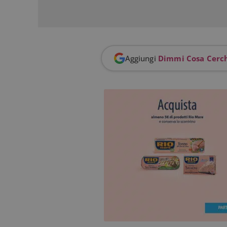
I cookie strettamente
dell'account. Il sito
Nome
Aggiungi
Dimmi Cosa Cerc
_GRECAPTCHA
ApplicationGatewa
CookieScriptConse