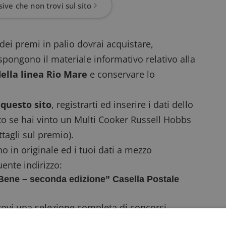
ive che non trovi sul sito
ei premi in palio dovrai acquistare,
pongono il materiale informativo relativo alla
della linea Rio Mare
e conservare lo
 questo sito
, registrarti ed inserire i dati dello
to se hai vinto un Multi Cooker Russell Hobbs
ttagli sul premio).
no in originale ed i tuoi dati a mezzo
ente indirizzo:
Bene – seconda edizione” Casella Postale
trovi una selezione completa di
concorsi
gni giorno.