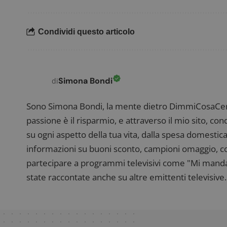
Nome
P
Prov
Nome
_pk_id.1.938b
w
Domi
Condividi questo articolo
test_cookie
Goog
.doub
_pk_ses.1.938b
w
Simona Bondi
di
Sono Simona Bondi, la mente dietro DimmiCosaCerch
passione è il risparmio, e attraverso il mio sito, co
su ogni aspetto della tua vita, dalla spesa domestica
FCCDCF
.
informazioni su buoni sconto, campioni omaggio, con
__eoi
.
partecipare a programmi televisivi come "Mi manda R
state raccontate anche su altre emittenti televisive. 