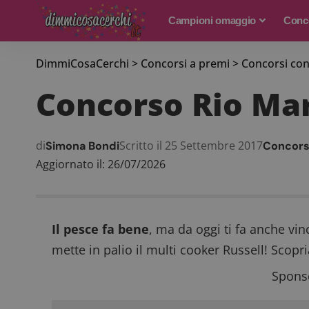
Campioni omaggio
Conco
DimmiCosaCerchi
>
Concorsi a premi
>
Concorsi con
Concorso Rio Mar
di
Scritto il 25 Settembre 2017
Simona Bondi
Concors
Aggiornato il: 26/07/2026
Il pesce fa bene
, ma da oggi ti fa anche vi
mette in palio il multi cooker Russell! Sco
Sponso