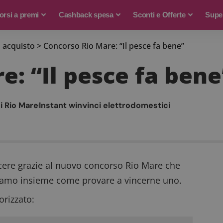
rsi a premi
Cashback spesa
Sconti e Offerte
Supe
 acquisto
>
Concorso Rio Mare: “Il pesce fa bene”
e: “Il pesce fa bene
i Rio Mare
Instant win
vinci elettrodomestici
ncere grazie al nuovo concorso Rio Mare che
priamo insieme come provare a vincerne uno.
rizzato: