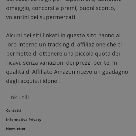
seguit
omaggio, concorsi a premi, buoni sconto,
breve s
numeri
lettere
volantini dei supermercati.
ritiene
codice
riferi
il dom
Alcuni dei siti linkati in questo sito hanno al
imposta
cookie
loro interno un tracking di affiliazione che ci
FCCDCF
.dimmicosacerchi.it
1 anno
Questo
permette di ottenere una piccola quota dei
viene u
per l'an
ricavi, senza variazioni dei prezzi per te. In
intern
dall'o
qualità di Affiliato Amazon ricevo un guadagno
del sito
dagli acquisti idonei.
__eoi
.dimmicosacerchi.it
5 mesi 4
Questo
settimane
viene u
per reg
l'impe
Link utili
dell'ut
l'inter
con il 
contri
Contatti
miglio
l'espe
Informativa Privacy
dell'ut
analizz
Newsletter
prestaz
sito.