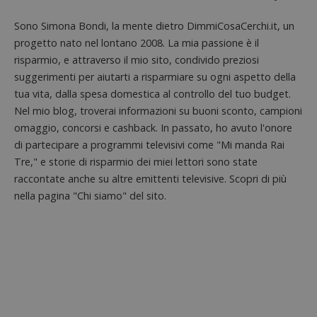
Sono Simona Bondi, la mente dietro DimmiCosaCerchi.it, un
progetto nato nel lontano 2008. La mia passione è il
risparmio, e attraverso il mio sito, condivido preziosi
suggerimenti per aiutarti a risparmiare su ogni aspetto della
tua vita, dalla spesa domestica al controllo del tuo budget.
Nel mio blog, troverai informazioni su buoni sconto, campioni
Nome
Provider
/
Dominio
Scadenza
Descri
omaggio, concorsi e cashback. In passato, ho avuto l'onore
di partecipare a programmi televisivi come "Mi manda Rai
_pk_id.1.938b
www.dimmicosacerchi.it
1 anno
Questo
Provider
/
Nome
Scadenza
Descrizione
cookie
Dominio
Tre," e storie di risparmio dei miei lettori sono state
associa
piatta
raccontate anche su altre emittenti televisive. Scopri di più
test_cookie
14 minuti
Questo
Google LLC
analisi
57
cookie è
.doubleclick.net
open s
nella pagina "Chi siamo" del sito.
secondi
impostato
Piwik.
da
utilizz
DoubleClick
aiutare
(che è di
proprie
proprietà di
siti We
Google) per
monito
determinare
compo
se il browser
dei vis
del
misura
visitatore
prestaz
del sito web
sito. È
supporta i
di tipo
cookie.