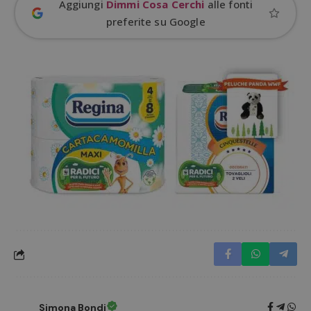
Aggiungi
Dimmi Cosa Cerchi
alle fonti
preferite su Google
Google Privacy Policy
CookieScriptConsent
CookieScript
s
www.dimmicosacerchi.it
Simona Bondi