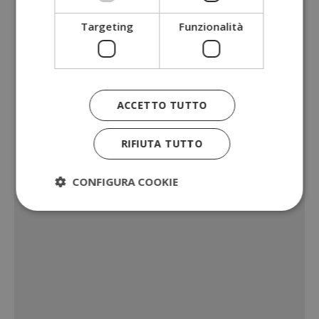
Targeting
Funzionalità
ACCETTO TUTTO
RIFIUTA TUTTO
CONFIGURA COOKIE
Strettamente necessari
Performance
Targeting
Funzionalità
I cookie strettamente necessari consentono le
funzionalità principali del sito web come l'accesso
dell'utente e la gestione dell'account. Il sito web