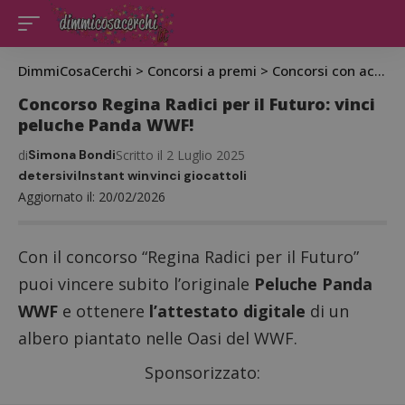
DimmiCosaCerchi
>
Concorsi a premi
>
Concorsi con acquisto
Concorso Regina Radici per il Futuro: vinci
peluche Panda WWF!
di
Simona Bondi
Scritto il 2 Luglio 2025
detersivi
Instant win
vinci giocattoli
Aggiornato il: 20/02/2026
Con il concorso “Regina Radici per il Futuro”
puoi vincere subito l’originale
Peluche Panda
WWF
e ottenere
l’attestato digitale
di un
albero piantato nelle Oasi del WWF.
Sponsorizzato: