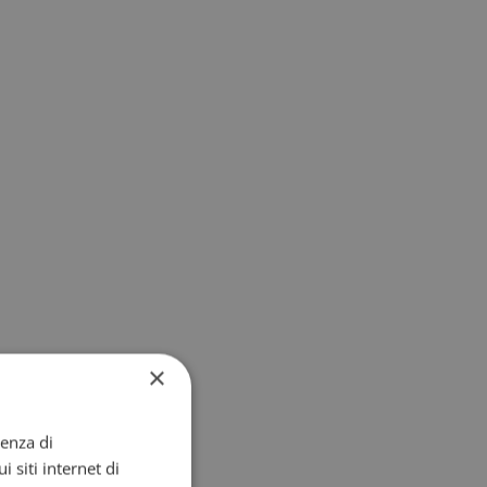
×
ienza di
i siti internet di