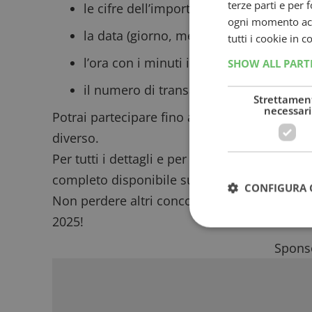
terze parti e per 
le cifre dell’importo totale comprese a
ogni momento acce
la data (giorno, mese, anno) in form
tutti i cookie in 
l’ora con i minuti in formato hhmm
SHOW ALL PAR
il numero di transazione del Titolo d’a
Strettamen
necessari
Potrai partecipare fino a un massimo di
6 v
diverso.
Per tutti i dettagli e per partecipare senza er
completo
disponibile sul sito ufficiale del c
CONFIGURA 
Non perdere altri
concorsi esclusivi da Tigo
2025
!
Sponso
I cookie strettamente
dell'account. Il sito