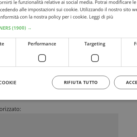
fornirti le funzionalità relative ai social media. Potrai modificare l
nche le due cifre decimali dopo la virgola
dendo alle impostazioni sui cookie. Utilizzando il nostro sito w
ato ggmmaaaa
conformità con la nostra policy per i cookie.
Leggi di più
TNERS
(1900) →
cquisto, comprensivo degli zeri
te
Performance
Targeting
F
olte
, purché utilizzi ogni volta uno scontrino
rori, ti invitiamo a leggere il
regolamento
oncorso.
COOKIE
RIFIUTA TUTTO
ACC
tà
, come il nuovo
Concorso Mentadent Tigotà
rizzato:
Strettamente necessari
Performance
Targeting
Funzionalità
 necessari consentono le funzionalità principali del sito web come l'accesso dell'utente
 web non può essere utilizzato correttamente senza i cookie strettamente necessari.