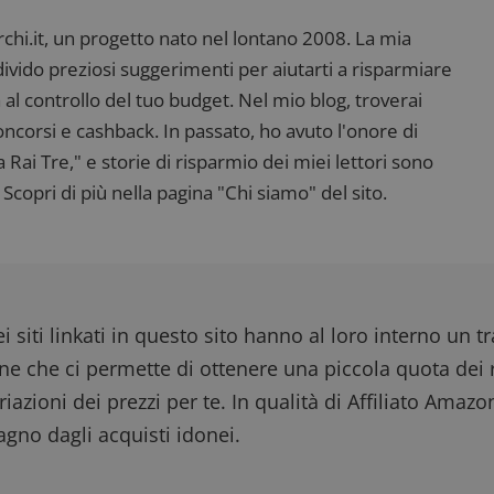
i.it, un progetto nato nel lontano 2008. La mia
ndivido preziosi suggerimenti per aiutarti a risparmiare
 al controllo del tuo budget. Nel mio blog, troverai
corsi e cashback. In passato, ho avuto l'onore di
ai Tre," e storie di risparmio dei miei lettori sono
Scopri di più nella pagina "Chi siamo" del sito.
i siti linkati in questo sito hanno al loro interno un t
one che ci permette di ottenere una piccola quota dei r
iazioni dei prezzi per te. In qualità di Affiliato Amazo
gno dagli acquisti idonei.