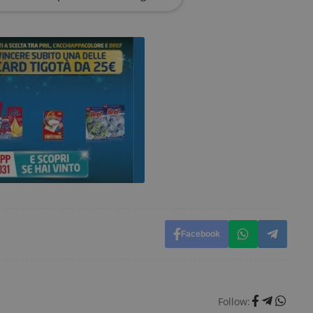
57
determinare se il browser del visitatore del sito web suppor
leclick.net
_pk_id è seguito da una breve serie di numeri e l
secondi
ritiene sia un codice di riferimento per il domin
cookie.
ww.dimmicosacerchi.it
29 minuti
Questo nome di cookie è associato alla piattafo
58
open source Piwik. Viene utilizzato per aiutare i 
secondi
Web a monitorare il comportamento dei visitato
prestazioni del sito. È un cookie di tipo pattern, 
_pk_ses è seguito da una breve serie di numeri e
ritiene sia un codice di riferimento per il domin
cookie.
dimmicosacerchi.it
1 anno
Questo cookie viene utilizzato per l'analisi inte
del sito.
dimmicosacerchi.it
5 mesi 4
Questo cookie viene utilizzato per registrare l'
settimane
e l'interazione con il sito web, contribuendo a 
l'esperienza dell'utente e analizzare le prestazion
Facebook
Follow: