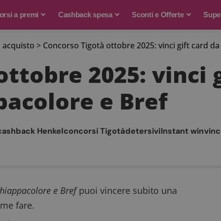
rsi a premi
Cashback spesa
Sconti e Offerte
Supe
 acquisto
>
Concorso Tigotà ottobre 2025: vinci gift card da
ttobre 2025: vinci g
pacolore e Bref
cashback Henkel
concorsi Tigotà
detersivi
Instant win
vinc
cchiappacolore e Bref
puoi vincere subito una
ome fare.