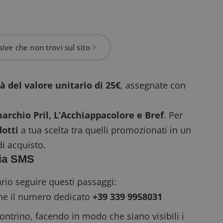
ive che non trovi sul sito
tà del valore unitario di 25€
, assegnate con
marchio Pril, L’Acchiappacolore e Bref
. Per
dotti
a tua scelta tra quelli promozionati in un
i acquisto.
via SMS
rio seguire questi passaggi:
one il numero dedicato
+39 339 9958031
contrino, facendo in modo che siano visibili i