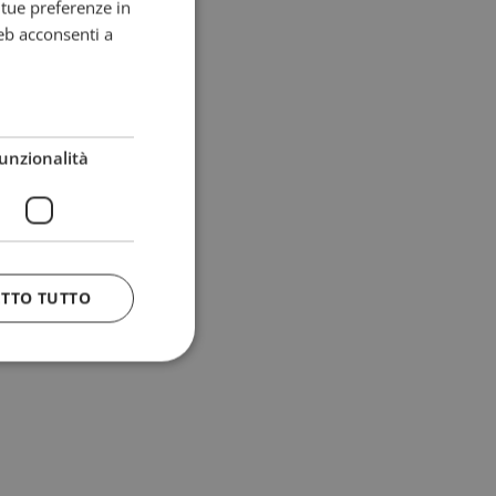
e tue preferenze in
eb acconsenti a
unzionalità
ETTO TUTTO
 e la gestione