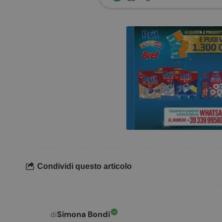
.doub
_pk_ses.1.938b
w
FCCDCF
.
__eoi
.
Condividi questo articolo
Simona Bondi
di