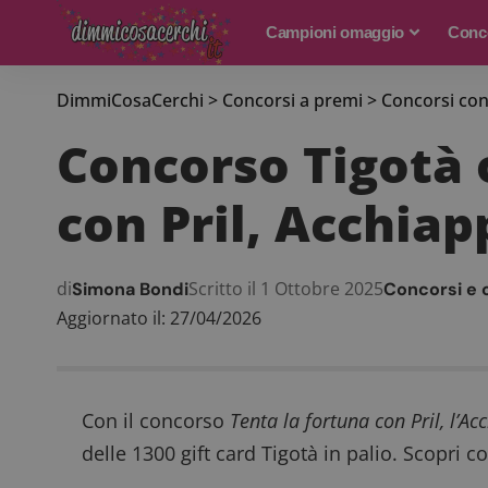
Campioni omaggio
Conco
DimmiCosaCerchi
>
Concorsi a premi
>
Concorsi con
Concorso Tigotà o
con Pril, Acchiap
di
Scritto il 1 Ottobre 2025
Simona Bondi
Concorsi e 
Aggiornato il: 27/04/2026
Con il concorso
Tenta la fortuna con Pril, l’A
delle 1300 gift card Tigotà in palio. Scopri c