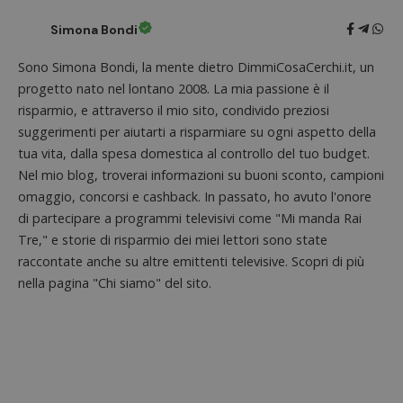
Provider
/
Nome
Scadenza
Descrizione
cookie
Dominio
associa
Simona Bondi
piatta
test_cookie
14 minuti
Questo
Google LLC
analisi
57
cookie è
.doubleclick.net
open s
Sono Simona Bondi, la mente dietro DimmiCosaCerchi.it, un
secondi
impostato
Piwik.
da
utilizz
progetto nato nel lontano 2008. La mia passione è il
DoubleClick
aiutare
(che è di
risparmio, e attraverso il mio sito, condivido preziosi
proprie
proprietà di
siti We
Google) per
suggerimenti per aiutarti a risparmiare su ogni aspetto della
monito
determinare
compo
tua vita, dalla spesa domestica al controllo del tuo budget.
se il browser
dei vis
del
Nel mio blog, troverai informazioni su buoni sconto, campioni
misura
visitatore
prestaz
del sito web
omaggio, concorsi e cashback. In passato, ho avuto l'onore
sito. È
supporta i
di tipo
di partecipare a programmi televisivi come "Mi manda Rai
cookie.
in cui i
_pk_id 
Tre," e storie di risparmio dei miei lettori sono state
da una
raccontate anche su altre emittenti televisive. Scopri di più
serie 
e lette
nella pagina "Chi siamo" del sito.
ritiene
codice
riferi
il dom
imposta
cookie
_pk_ses.1.938b
www.dimmicosacerchi.it
29 minuti
Questo
58
cookie
secondi
associa