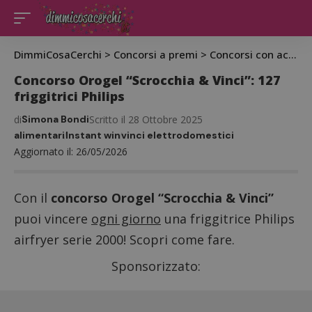
DimmiCosaCerchi
>
Concorsi a premi
>
Concorsi con acquisto
Concorso Orogel “Scrocchia & Vinci”: 127
friggitrici Philips
di
Simona Bondi
Scritto il 28 Ottobre 2025
alimentari
Instant win
vinci elettrodomestici
Aggiornato il: 26/05/2026
Con il
concorso Orogel “Scrocchia & Vinci”
puoi vincere
ogni giorno
una friggitrice Philips
airfryer serie 2000! Scopri come fare.
Sponsorizzato: