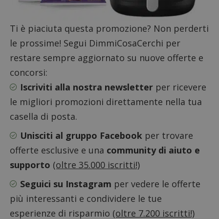
Ti è piaciuta questa promozione? Non perderti
ApplicationGatewayAffinityCORS
diae.emailsp.com
S
le prossime! Segui DimmiCosaCerchi per
restare sempre aggiornato su nuove offerte e
concorsi:
Iscriviti alla nostra newsletter
per ricevere
le migliori promozioni direttamente nella tua
casella di posta.
Unisciti al gruppo Facebook
per trovare
offerte esclusive e una
community di aiuto e
supporto
(oltre 35.000 iscritti!)
Seguici su Instagram
per vedere le offerte
più interessanti e condividere le tue
Google Privacy Policy
esperienze di risparmio
(oltre 7.200 iscritti!)