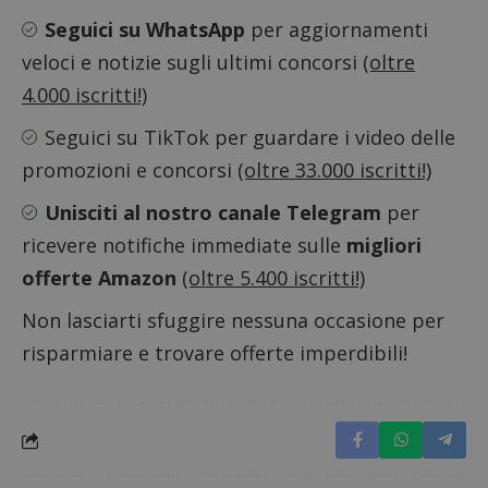
Seguici su WhatsApp
per aggiornamenti
veloci e notizie sugli ultimi concorsi
(oltre
CookieScriptConsent
CookieScript
4.000 iscritti!)
s
www.dimmicosacerchi.it
Seguici su TikTok
per guardare i video delle
promozioni e concorsi
(oltre 33.000 iscritti!)
Unisciti al nostro canale Telegram
per
ricevere notifiche immediate sulle
migliori
offerte Amazon
(oltre 5.400 iscritti!)
Non lasciarti sfuggire nessuna occasione per
risparmiare e trovare offerte imperdibili!
Nome
Provider
/
Dominio
Scadenza
Descri
_pk_id.1.938b
www.dimmicosacerchi.it
1 anno
Questo