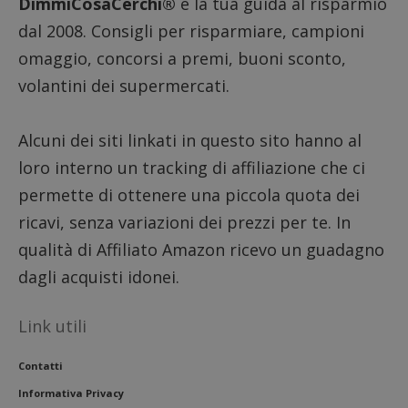
DimmiCosaCerchi®
è la tua guida al risparmio
intern
dall'o
del sito
dal 2008. Consigli per risparmiare, campioni
__eoi
.dimmicosacerchi.it
5 mesi 4
Questo
omaggio, concorsi a premi, buoni sconto,
settimane
viene u
per reg
volantini dei supermercati.
l'impe
dell'ut
l'inter
con il 
Alcuni dei siti linkati in questo sito hanno al
contri
miglio
loro interno un tracking di affiliazione che ci
l'espe
dell'ut
permette di ottenere una piccola quota dei
analizz
prestaz
sito.
ricavi, senza variazioni dei prezzi per te. In
qualità di Affiliato Amazon ricevo un guadagno
dagli acquisti idonei.
Link utili
Contatti
Informativa Privacy