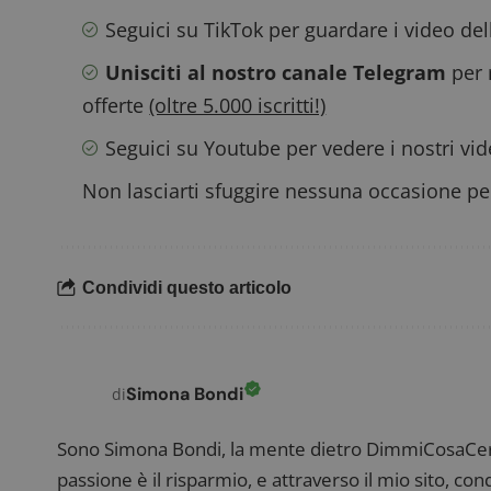
Seguici su TikTok
per guardare i video de
_pk_ses.1.938b
w
Unisciti al nostro canale Telegram
per 
offerte
(oltre 5.000 iscritti!)
Seguici su Youtube
per vedere i nostri vi
FCCDCF
.
Non lasciarti sfuggire nessuna occasione per
__eoi
.
Condividi questo articolo
Simona Bondi
di
Sono Simona Bondi, la mente dietro DimmiCosaCerch
passione è il risparmio, e attraverso il mio sito, co