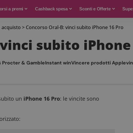
rsi a premi
Cashback spesa
Sconti e Offerte
Supe
 acquisto
>
Concorso Oral-B: vinci subito iPhone 16 Pro
vinci subito iPhone
 Procter & Gamble
Instant win
Vincere prodotti Apple
vi
subito un
iPhone 16 Pro
: le vincite sono
rizzato: