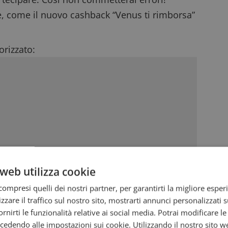
e
, come il nuovo
cashback “Venus ti rimborsa”
rizzato:
web utilizza cookie
ompresi quelli dei nostri partner, per garantirti la migliore esper
zzare il traffico sul nostro sito, mostrarti annunci personalizzati su
fornirti le funzionalità relative ai social media. Potrai modificare l
dendo alle impostazioni sui cookie. Utilizzando il nostro sito w