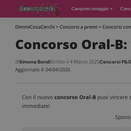
Campioni omaggio
Conco
DimmiCosaCerchi
>
Concorsi a premi
>
Concorsi con
Concorso Oral-B: 
di
Scritto il 4 Marzo 2025
Simona Bondi
Concorsi P&G
Aggiornato il: 04/04/2026
Con il nuovo
concorso Oral-B
puoi vincere 
immediate!
Sponso