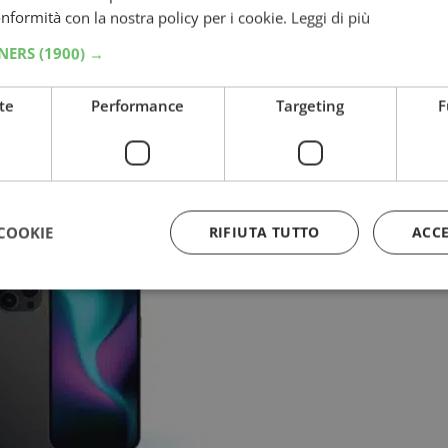
conformità con la nostra policy per i cookie.
Leggi di più
TNERS
(1900) →
te
Performance
Targeting
F
hi
alle fonti preferite su Google
COOKIE
RIFIUTA TUTTO
ACC
Strettamente necessari
Performance
Targeting
Funzionalità
 necessari consentono le funzionalità principali del sito web come l'accesso dell'utente
 web non può essere utilizzato correttamente senza i cookie strettamente necessari.
Provider
/
Dominio
Scadenza
Descrizione
5 mesi 3
Google reCAPTCHA imposta u
Google LLC