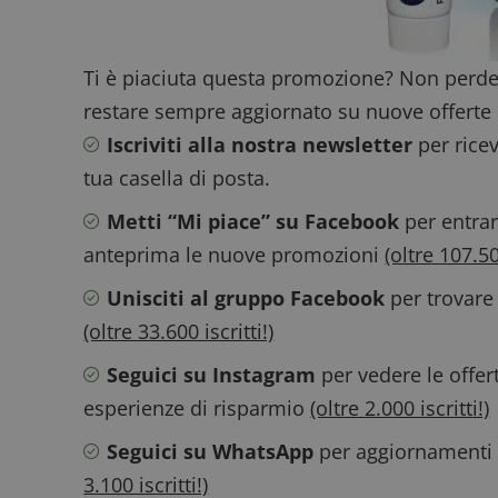
ApplicationGatewa
Ti è piaciuta questa promozione? Non perde
restare sempre aggiornato su nuove offerte 
Iscriviti alla nostra newsletter
per ricev
tua casella di posta.
Metti “Mi piace” su Facebook
per entrar
CookieScriptConse
anteprima le nuove promozioni
(oltre 107.500
Unisciti al gruppo Facebook
per trovare
(oltre 33.600 iscritti!)
Seguici su Instagram
per vedere le offer
Nome
P
Prov
Nome
esperienze di risparmio
(oltre 2.000 iscritti!)
_pk_id.1.938b
w
Domi
test_cookie
Goog
Seguici su WhatsApp
per aggiornamenti v
.doub
3.100 iscritti!)