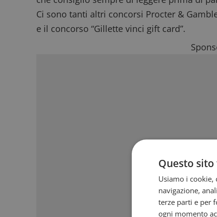
Ci sono tanti altri
concorsi Procter & Gambl
e il
concorso “Gillette vinci gift card”
.
Sponso
Questo sito 
Usiamo i cookie, c
navigazione, anali
terze parti e per 
ogni momento acce