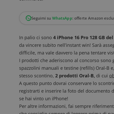
Seguimi su
WhatsApp
: offerte Amazon esclus
In palio ci sono
4 iPhone 16 Pro 128 GB del
da vincere subito nell’instant win! Sarà ass
difficile, ma vale davvero la pena tentare vis
I prodotti che aderiscono al concorso sono gli s
spazzolini manuali e testine (refills) Oral-B e
stesso scontino,
2 prodotti Oral-B,
di cui
ob
A questo punto dovrai conservare lo scontrin
registrarti e inserire la foto del documento 
se hai vinto un iPhone!
Per altre informazioni, fai sempre riferimen
che consiglio sempre di leggere prima di pa