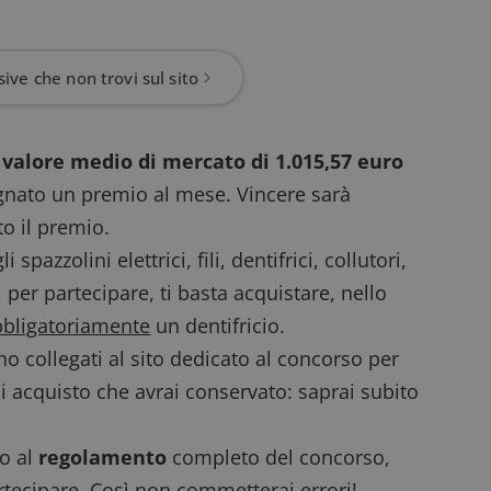
ive che non trovi sul sito
 valore medio di mercato di 1.015,57 euro
egnato un premio al mese. Vincere sarà
to il premio.
pazzolini elettrici, fili, dentifrici, collutori,
, per partecipare, ti basta acquistare, nello
bligatoriamente
un dentifricio.
o collegati al sito dedicato al concorso per
di acquisto che avrai conservato: saprai subito
to al
regolamento
completo del concorso,
rtecipare. Così non commetterai errori!