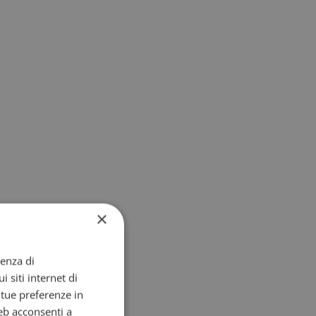
×
ienza di
i siti internet di
e tue preferenze in
eb acconsenti a