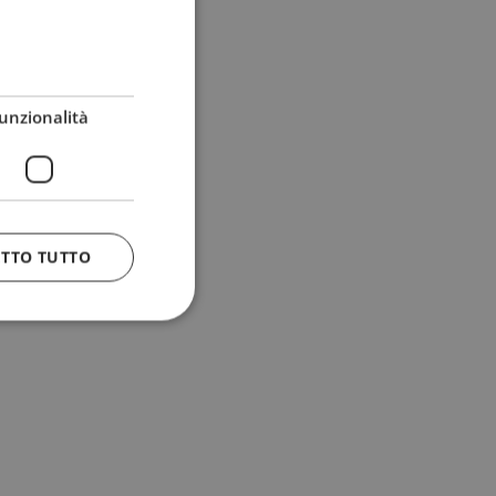
unzionalità
ETTO TUTTO
 e la gestione
n cookie