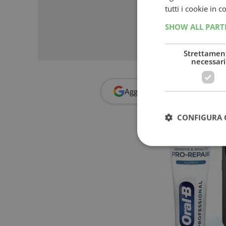
tutti i cookie in 
SHOW ALL PAR
Strettamen
necessari
Aggiungi
Dimmi Cosa Cerc
CONFIGURA 
I cookie strettamente
dell'account. Il sito
Nome
_GRECAPTCHA