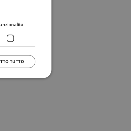
unzionalità
ETTO TUTTO
 e la gestione
n cookie
uando viene
la sua analisi dei