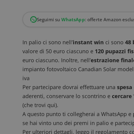
Seguimi su
WhatsApp
: offerte Amazon esclus
In palio ci sono nell’
instant win
ci sono
48 
valore di 50 euro ciascuno e
120 pupazzi fis
euro ciascuno. Inoltre, nell’
estrazione final
impianto fotovoltaico Canadian Solar model
iva
Per partecipare dovrai effettuare una
spesa 
aderenti, conservare lo scontrino e
cercare
(che
trovi qui
).
A questo punto ti collegherai a WhatsApp e p
se hai vinto uno dei premi in palio e parteci
Per ulteriori dettagli, leggo il
regolamento
co