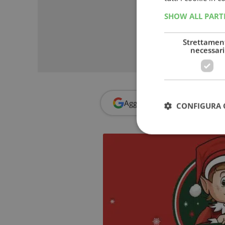
SHOW ALL PAR
Strettamen
necessari
Aggiungi
Dimmi Cosa Cerc
CONFIGURA 
I cookie strettamente
dell'account. Il sito
Nome
_GRECAPTCHA