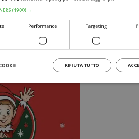
TNERS
(1900) →
te
Performance
Targeting
F
hi
alle fonti preferite su Google
COOKIE
RIFIUTA TUTTO
ACC
Strettamente necessari
Performance
Targeting
Funzionalità
 necessari consentono le funzionalità principali del sito web come l'accesso dell'utente
 web non può essere utilizzato correttamente senza i cookie strettamente necessari.
Provider
/
Dominio
Scadenza
Descrizione
5 mesi 3
Google reCAPTCHA imposta u
Google LLC
settimane
necessario (_GRECAPTCHA) q
www.google.com
eseguito allo scopo di fornire 