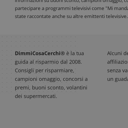
informazioni su buoni sconto, campioni omaggio, con
partecipare a programmi televisivi come "Mi manda R
state raccontate anche su altre emittenti televisive. 
DimmiCosaCerchi®
è la tua
Alcuni de
guida al risparmio dal 2008.
affiliazi
Consigli per risparmiare,
senza var
campioni omaggio, concorsi a
un guada
premi, buoni sconto, volantini
dei supermercati.