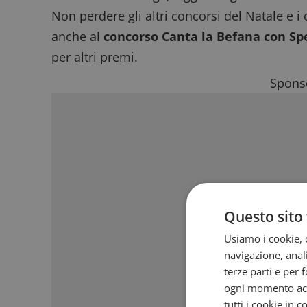
Non perdere gli altri
concorsi del Natale
e i
anche al
concorso Canta la Befana con Spe
per altri premi.
Sponso
Questo sito 
Usiamo i cookie, c
navigazione, anali
terze parti e per 
ogni momento acce
tutti i cookie in 