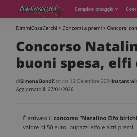
Campioni omaggio
Conco
DimmiCosaCerchi
>
Concorsi a premi
>
Concorsi con
Concorso Natalin
buoni spesa, elfi
di
Scritto il 2 Dicembre 2024
Simona Bondi
Instant wi
Aggiornato il: 27/04/2026
È arrivato il
concorso “Natalino Elfo birich
valore di 50 euro, pupazzi elfo e altri premi.