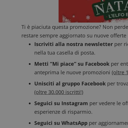
ApplicationGatewa
Ti è piaciuta questa promozione? Non perde
restare sempre aggiornato su nuove offerte 
Iscriviti alla nostra newsletter
per ri
nella tua casella di posta.
CookieScriptConse
Metti “Mi piace” su Facebook
per ent
anteprima le nuove promozioni
(oltre 
Unisciti al gruppo Facebook
per trova
Nome
P
(oltre 30.000 iscritti!)
Prov
Nome
_pk_id.1.938b
w
Domi
Seguici su Instagram
per vedere le off
test_cookie
Goog
esperienze di risparmio.
.doub
Seguici su WhatsApp
per aggiornamenti