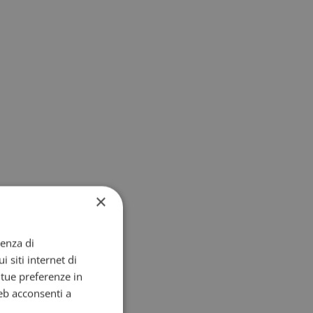
×
ienza di
i siti internet di
e tue preferenze in
eb acconsenti a