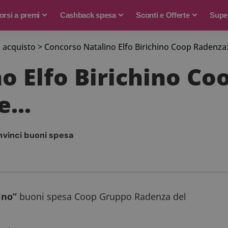
rsi a premi
Cashback spesa
Sconti e Offerte
Supe
 acquisto
>
Concorso Natalino Elfo Birichino Coop Radenza: 
o Elfo Birichino Co
 e…
n
vinci buoni spesa
ino”
buoni spesa Coop Gruppo Radenza del