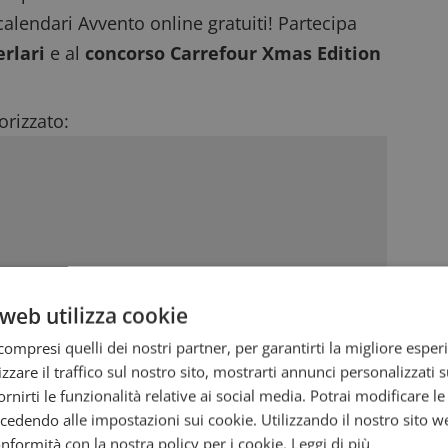
calendari Avvento online gratuiti
! Partecipa
rlari
e al
concorso Carrefour Xmas Edition
rizzato:
web utilizza cookie
ompresi quelli dei nostri partner, per garantirti la migliore esper
zzare il traffico sul nostro sito, mostrarti annunci personalizzati su
fornirti le funzionalità relative ai social media. Potrai modificare l
dendo alle impostazioni sui cookie. Utilizzando il nostro sito w
conformità con la nostra policy per i cookie.
Leggi di più