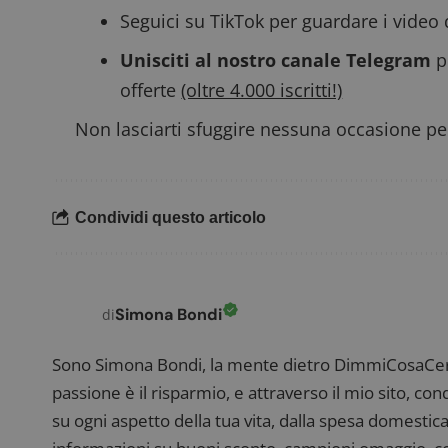
_pk_ses.1.938b
w
Seguici su TikTok
per guardare i video 
Unisciti al nostro canale Telegram
p
offerte
(oltre 4.000 iscritti!)
FCCDCF
.
Non lasciarti sfuggire nessuna occasione per
__eoi
.
Condividi questo articolo
Simona Bondi
di
Sono Simona Bondi, la mente dietro DimmiCosaCerch
passione è il risparmio, e attraverso il mio sito, co
su ogni aspetto della tua vita, dalla spesa domestica