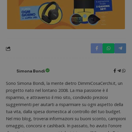
Simona Bondi
Sono Simona Bondi, la mente dietro DimmiCosaCerchi.it, un
Nome
Provider
/
Dominio
Scadenza
Descri
progetto nato nel lontano 2008. La mia passione è il
_pk_id.1.938b
www.dimmicosacerchi.it
1 anno
Questo
risparmio, e attraverso il mio sito, condivido preziosi
Provider
/
Nome
Scadenza
Descrizione
cookie
Dominio
suggerimenti per aiutarti a risparmiare su ogni aspetto della
associa
piatta
test_cookie
14 minuti
Questo
Google LLC
tua vita, dalla spesa domestica al controllo del tuo budget.
analisi
57
cookie è
.doubleclick.net
open s
Nel mio blog, troverai informazioni su buoni sconto, campioni
secondi
impostato
Piwik.
da
utilizz
omaggio, concorsi e cashback. In passato, ho avuto l'onore
DoubleClick
aiutare
(che è di