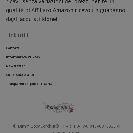
ricavi, senza variazioni dei prezzi per te. In
l'inter
con il 
qualità di Affiliato Amazon ricevo un guadagno
contri
miglio
dagli acquisti idonei.
l'espe
dell'ut
analizz
prestaz
Link utili
sito.
Contatti
Informativa Privacy
Newsletter
Chi siamo e aiuti
Trasparenza pubblicitaria
© DimmiCosaCerchi.it® - PARTITA IVA: 01640970933 di
Simona Bondi