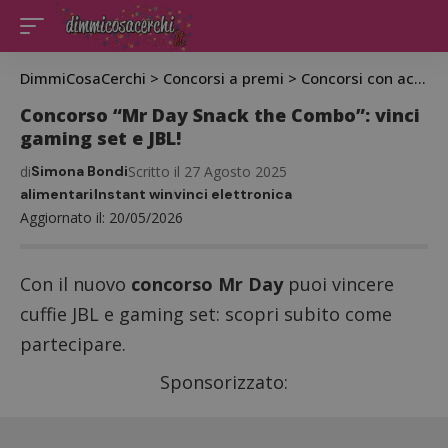
DimmiCosaCerchi
>
Concorsi a premi
>
Concorsi con acquisto
Concorso “Mr Day Snack the Combo”: vinci
gaming set e JBL!
di
Simona Bondi
Scritto il 27 Agosto 2025
alimentari
Instant win
vinci elettronica
Aggiornato il: 20/05/2026
Con il nuovo
concorso Mr Day
puoi vincere
cuffie JBL e gaming set: scopri subito come
partecipare.
Sponsorizzato: