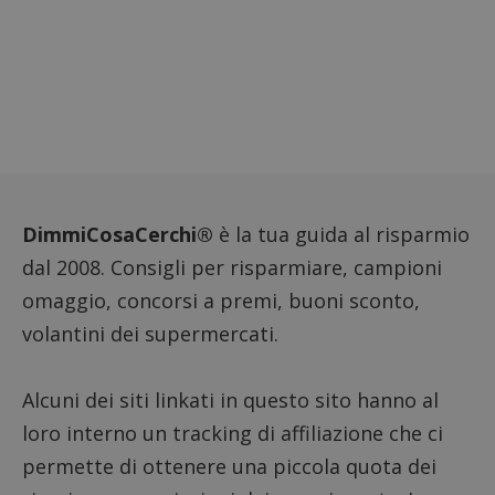
monito
compo
dei vis
misura
prestaz
sito. È
di tipo
in cui i
_pk_se
seguit
breve s
numeri
lettere
ritiene
codice
DimmiCosaCerchi®
è la tua guida al risparmio
riferi
il dom
dal 2008. Consigli per risparmiare, campioni
imposta
cookie
omaggio, concorsi a premi, buoni sconto,
FCCDCF
.dimmicosacerchi.it
1 anno
Questo
volantini dei supermercati.
viene u
per l'an
intern
dall'o
del sito
Alcuni dei siti linkati in questo sito hanno al
__eoi
.dimmicosacerchi.it
5 mesi 4
Questo
loro interno un tracking di affiliazione che ci
settimane
viene u
per reg
permette di ottenere una piccola quota dei
l'impe
dell'ut