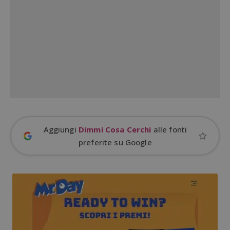
Aggiungi
Dimmi Cosa Cerchi
alle fonti
preferite su Google
Google Privacy Policy
CookieScriptConsent
CookieScript
s
www.dimmicosacerchi.it