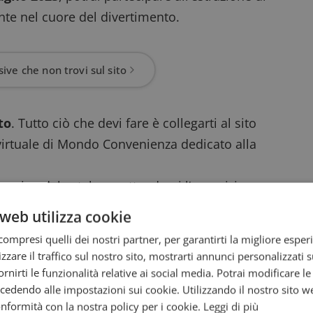
nte nel cuore del divertimento.
ive che non trovi sul sito
to
. Tutto ciò che devi fare è collegarti al
sito
 virtuale di Mondo Convenienza dedicato alla
pagine del catalogo, attenderai l’apparizione
o, compilando il form con tutti i dati
web utilizza cookie
te all’estrazione dei premi in palio, che
ompresi quelli dei nostri partner, per garantirti la migliore esper
aland
.
zzare il traffico sul nostro sito, mostrarti annunci personalizzati su
ere biglietti omaggio e sconti ingressi
fornirti le funzionalità relative ai social media. Potrai modificare l
ucher Gardaland valido per un soggiorno
dendo alle impostazioni sui cookie. Utilizzando il nostro sito w
conformità con la nostra policy per i cookie.
Leggi di più
n una camera quadrupla standard a tema