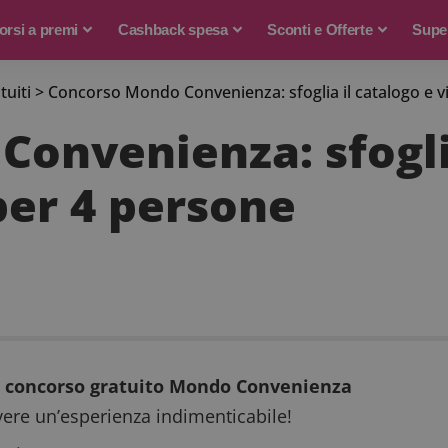
rsi a premi
Cashback spesa
Sconti e Offerte
Supe
tuiti
>
Concorso Mondo Convenienza: sfoglia il catalogo e v
onvenienza: sfoglia
per 4 persone
l
concorso gratuito Mondo Convenienza
vere un’esperienza indimenticabile!