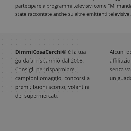
_pk_ses.1.938b
w
partecipare a programmi televisivi come "Mi manda R
state raccontate anche su altre emittenti televisive. 
FCCDCF
.
__eoi
.
DimmiCosaCerchi®
è la tua
Alcuni de
guida al risparmio dal 2008.
affiliazi
Consigli per risparmiare,
senza var
campioni omaggio, concorsi a
un guada
premi, buoni sconto, volantini
dei supermercati.