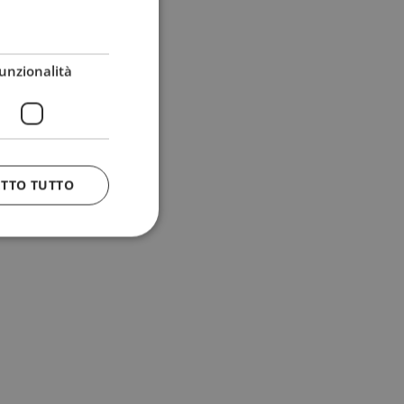
unzionalità
ETTO TUTTO
 e la gestione
n cookie
uando viene
la sua analisi dei