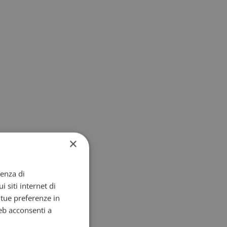
×
ienza di
i siti internet di
e tue preferenze in
eb acconsenti a