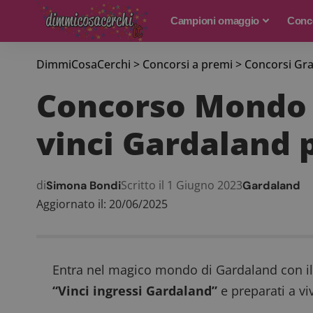
Campioni omaggio
Conco
DimmiCosaCerchi
>
Concorsi a premi
>
Concorsi Gra
Concorso Mondo C
vinci Gardaland 
di
Scritto il 1 Giugno 2023
Simona Bondi
Gardaland
Aggiornato il: 20/06/2025
Entra nel magico mondo di Gardaland con i
“Vinci ingressi Gardaland”
e preparati a vi