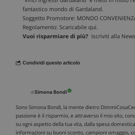
“Vinci ingressi Gardaland” e metti in moto l
fantastico mondo di Gardaland.
ApplicationGatewa
Soggetto Promotore: MONDO CONVENIENZA
Regolamento:
Scaricabile qui.
Vuoi risparmiare di più?
Iscriviti alla New
CookieScriptConse
Condividi questo articolo
Simona Bondi
di
Nome
P
Prov
Nome
_pk_id.1.938b
w
Domi
Sono Simona Bondi, la mente dietro DimmiCosaCerch
test_cookie
Goog
passione è il risparmio, e attraverso il mio sito, co
.doub
su ogni aspetto della tua vita, dalla spesa domestica
informazioni su buoni sconto, campioni omaggio, con