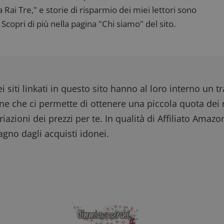
ww.dimmicosacerchi.it
29 minuti
Questo nome di cookie è associato alla piattafo
ai Tre," e storie di risparmio dei miei lettori sono
58
open source Piwik. Viene utilizzato per aiutare i 
secondi
Web a monitorare il comportamento dei visitato
Scopri di più nella pagina "Chi siamo" del sito.
prestazioni del sito. È un cookie di tipo pattern, 
_pk_ses è seguito da una breve serie di numeri e
ritiene sia un codice di riferimento per il domin
cookie.
dimmicosacerchi.it
1 anno
Questo cookie viene utilizzato per l'analisi inte
del sito.
dimmicosacerchi.it
5 mesi 4
Questo cookie viene utilizzato per registrare l'
i siti linkati in questo sito hanno al loro interno un t
settimane
e l'interazione con il sito web, contribuendo a 
l'esperienza dell'utente e analizzare le prestazion
one che ci permette di ottenere una piccola quota dei r
iazioni dei prezzi per te. In qualità di Affiliato Amazo
gno dagli acquisti idonei.