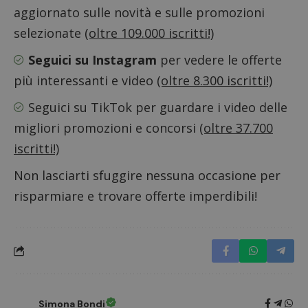
in cui i
aggiornato sulle novità e sulle promozioni
_pk_id 
da una
selezionate
(oltre 109.000 iscritti!)
serie 
e lette
ritiene
Seguici su Instagram
per vedere le offerte
codice
riferi
più interessanti e video
(oltre 8.300 iscritti!)
il dom
imposta
cookie
Seguici su TikTok
per guardare i video delle
_pk_ses.1.938b
www.dimmicosacerchi.it
29 minuti
Questo
migliori promozioni e concorsi
(oltre 37.700
58
cookie
secondi
associa
iscritti!)
piatta
analisi
open s
Non lasciarti sfuggire nessuna occasione per
Piwik.
utilizz
risparmiare e trovare offerte imperdibili!
aiutare
proprie
siti We
monito
compo
dei vis
misura
prestaz
sito. È
di tipo
in cui i
Simona Bondi
_pk_se