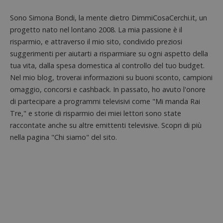
seguit
breve s
Sono Simona Bondi, la mente dietro DimmiCosaCerchi.it, un
numeri
lettere
progetto nato nel lontano 2008. La mia passione è il
ritiene
codice
risparmio, e attraverso il mio sito, condivido preziosi
riferi
suggerimenti per aiutarti a risparmiare su ogni aspetto della
il dom
imposta
tua vita, dalla spesa domestica al controllo del tuo budget.
cookie
Nel mio blog, troverai informazioni su buoni sconto, campioni
FCCDCF
.dimmicosacerchi.it
1 anno
Questo
viene u
omaggio, concorsi e cashback. In passato, ho avuto l'onore
per l'an
di partecipare a programmi televisivi come "Mi manda Rai
intern
dall'o
Tre," e storie di risparmio dei miei lettori sono state
del sito
raccontate anche su altre emittenti televisive. Scopri di più
__eoi
.dimmicosacerchi.it
5 mesi 4
Questo
nella pagina "Chi siamo" del sito.
settimane
viene u
per reg
l'impe
dell'ut
l'inter
con il 
contri
miglio
l'espe
dell'ut
analizz
prestaz
sito.