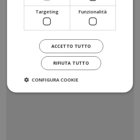
Targeting
Funzionalità
ACCETTO TUTTO
RIFIUTA TUTTO
CONFIGURA COOKIE
Strettamente necessari
Performance
Targeting
Funzionalità
I cookie strettamente necessari consentono le
funzionalità principali del sito web come l'accesso
dell'utente e la gestione dell'account. Il sito web