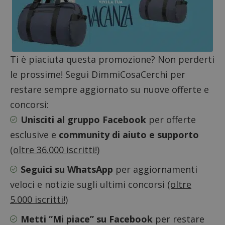
Ti è piaciuta questa promozione? Non perderti
le prossime! Segui DimmiCosaCerchi per
restare sempre aggiornato su nuove offerte e
Nome
Provider
/
Dominio
Scadenza
Descri
_pk_id.1.938b
www.dimmicosacerchi.it
1 anno
Questo
concorsi:
Provider
/
Nome
Scadenza
Descrizione
cookie
Dominio
associa
Unisciti al gruppo Facebook
per offerte
piatta
test_cookie
14 minuti
Questo
Google LLC
analisi
esclusive e
community di aiuto e supporto
57
cookie è
.doubleclick.net
open s
secondi
impostato
Piwik.
da
(oltre 36.000 iscritti!)
utilizz
DoubleClick
aiutare
(che è di
proprie
Seguici su WhatsApp
per aggiornamenti
proprietà di
siti We
Google) per
monito
veloci e notizie sugli ultimi concorsi
(oltre
determinare
compo
se il browser
dei vis
del
5.000 iscritti!)
misura
visitatore
prestaz
del sito web
sito. È
Metti “Mi piace” su Facebook
per restare
supporta i
di tipo
cookie.