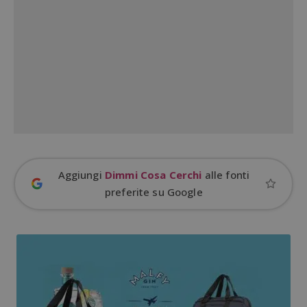
Google Privacy Policy
Aggiungi
Dimmi Cosa Cerchi
alle fonti
CookieScriptConsent
CookieScript
preferite su Google
s
www.dimmicosacerchi.it