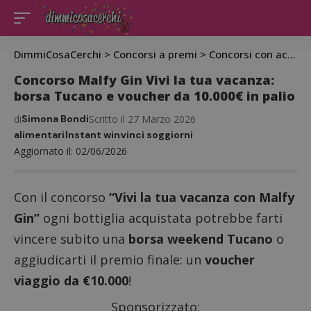
DimmiCosaCerchi
>
Concorsi a premi
>
Concorsi con acquisto
Concorso Malfy Gin Vivi la tua vacanza:
borsa Tucano e voucher da 10.000€ in palio
di
Simona Bondi
Scritto il 27 Marzo 2026
alimentari
Instant win
vinci soggiorni
Aggiornato il: 02/06/2026
Con il concorso
“Vivi la tua vacanza con Malfy
Gin”
ogni bottiglia acquistata potrebbe farti
vincere subito una
borsa weekend Tucano
o
aggiudicarti il premio finale: un
voucher
viaggio da €10.000
!
Sponsorizzato: