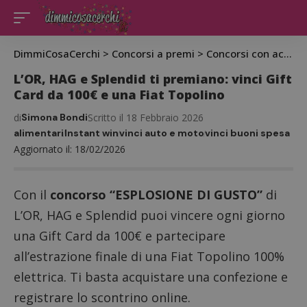
DimmiCosaCerchi
>
Concorsi a premi
>
Concorsi con acquisto
L’OR, HAG e Splendid ti premiano: vinci Gift
Card da 100€ e una Fiat Topolino
di
Simona Bondi
Scritto il 18 Febbraio 2026
alimentari
Instant win
vinci auto e moto
vinci buoni spesa
Aggiornato il: 18/02/2026
Con il
concorso “ESPLOSIONE DI GUSTO”
di
L’OR, HAG e Splendid puoi vincere ogni giorno
una Gift Card da 100€ e partecipare
all’estrazione finale di una Fiat Topolino 100%
elettrica. Ti basta acquistare una confezione e
registrare lo scontrino online.