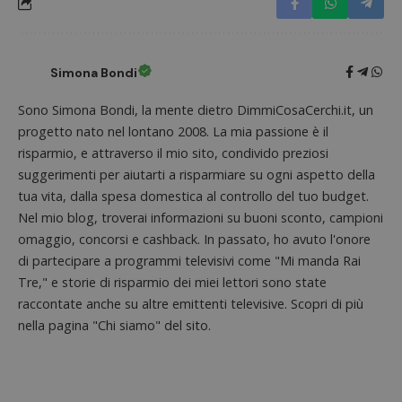
di tipo
in cui i
_pk_se
seguit
breve s
Simona Bondi
numeri
lettere
ritiene
Sono Simona Bondi, la mente dietro DimmiCosaCerchi.it, un
codice
riferi
progetto nato nel lontano 2008. La mia passione è il
il dom
imposta
risparmio, e attraverso il mio sito, condivido preziosi
cookie
suggerimenti per aiutarti a risparmiare su ogni aspetto della
FCCDCF
.dimmicosacerchi.it
1 anno
Questo
tua vita, dalla spesa domestica al controllo del tuo budget.
viene u
per l'an
Nel mio blog, troverai informazioni su buoni sconto, campioni
intern
dall'o
omaggio, concorsi e cashback. In passato, ho avuto l'onore
del sito
di partecipare a programmi televisivi come "Mi manda Rai
__eoi
.dimmicosacerchi.it
5 mesi 4
Questo
Tre," e storie di risparmio dei miei lettori sono state
settimane
viene u
per reg
raccontate anche su altre emittenti televisive. Scopri di più
l'impe
nella pagina "Chi siamo" del sito.
dell'ut
l'inter
con il 
contri
miglio
l'espe
dell'ut