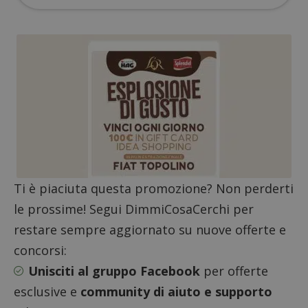
Nome
Provider
/
Dominio
Scadenza
Descri
_pk_id.1.938b
www.dimmicosacerchi.it
1 anno
Questo
Provider
/
Nome
Scadenza
Descrizione
cookie
Dominio
Ti è piaciuta questa promozione? Non perderti
associa
piatta
test_cookie
14 minuti
Questo
Google LLC
le prossime! Segui DimmiCosaCerchi per
analisi
57
cookie è
.doubleclick.net
open s
secondi
impostato
restare sempre aggiornato su nuove offerte e
Piwik.
da
utilizz
DoubleClick
aiutare
concorsi:
(che è di
proprie
proprietà di
siti We
Unisciti al gruppo Facebook
per offerte
Google) per
monito
determinare
compo
esclusive e
community di aiuto e supporto
se il browser
dei vis
del
misura