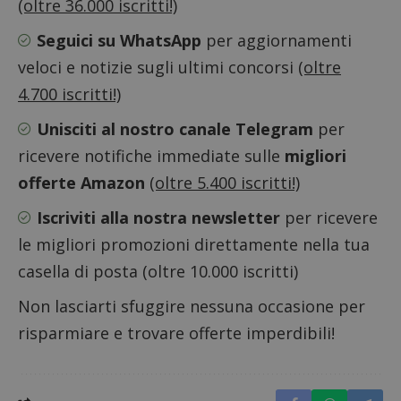
visitatore
(oltre 36.000 iscritti!)
prestaz
del sito web
sito. È
supporta i
di tipo
Seguici su WhatsApp
per aggiornamenti
cookie.
in cui i
_pk_id 
veloci e notizie sugli ultimi concorsi
(oltre
da una
serie 
4.700 iscritti!)
e lette
ritiene
codice
Unisciti al nostro canale Telegram
per
riferi
il dom
ricevere notifiche immediate sulle
migliori
imposta
cookie
offerte Amazon
(oltre 5.400 iscritti!)
_pk_ses.1.938b
www.dimmicosacerchi.it
29 minuti
Questo
58
cookie
Iscriviti alla nostra newsletter
per ricevere
secondi
associa
piatta
le migliori promozioni direttamente nella tua
analisi
open s
casella di posta (oltre 10.000 iscritti)
Piwik.
utilizz
aiutare
Non lasciarti sfuggire nessuna occasione per
proprie
siti We
risparmiare e trovare offerte imperdibili!
monito
compo
dei vis
misura
prestaz
sito. È