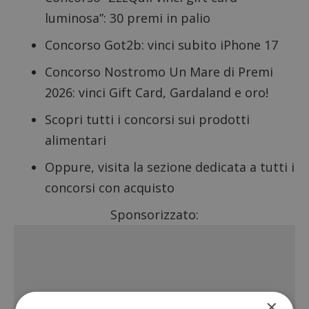
luminosa”
: 30 premi in palio
Concorso Got2b: vinci subito iPhone 17
Concorso Nostromo Un Mare di Premi
2026
: vinci Gift Card, Gardaland e oro!
Scopri tutti i
concorsi sui prodotti
alimentari
Oppure, visita la sezione dedicata a tutti i
concorsi con acquisto
Sponsorizzato:
×