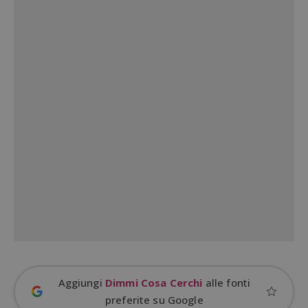
Google Privacy Policy
CookieScriptConsent
CookieScript
s
www.dimmicosacerchi.it
Aggiungi
Dimmi Cosa Cerchi
alle fonti
preferite su Google