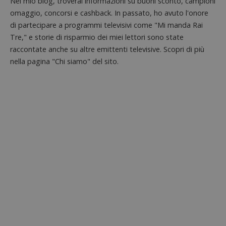
Nel mio blog, troverai informazioni su buoni sconto, campioni
l'impe
dell'ut
omaggio, concorsi e cashback. In passato, ho avuto l'onore
l'inter
con il 
di partecipare a programmi televisivi come "Mi manda Rai
contri
Tre," e storie di risparmio dei miei lettori sono state
miglio
l'espe
raccontate anche su altre emittenti televisive. Scopri di più
dell'ut
analizz
nella pagina "Chi siamo" del sito.
prestaz
sito.