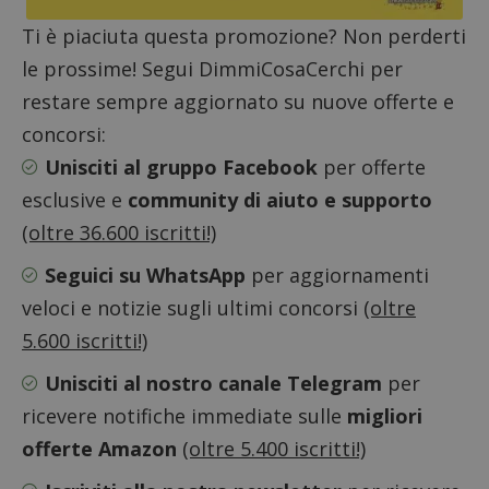
utilizz
DoubleClick
aiutare
(che è di
proprie
Ti è piaciuta questa promozione? Non perderti
proprietà di
siti We
Google) per
monito
le prossime! Segui DimmiCosaCerchi per
determinare
compo
se il browser
dei vis
restare sempre aggiornato su nuove offerte e
del
misura
visitatore
prestaz
del sito web
concorsi:
sito. È
supporta i
di tipo
cookie.
Unisciti al gruppo Facebook
per offerte
in cui i
_pk_id 
esclusive e
community di aiuto e supporto
da una
serie 
(oltre 36.600 iscritti!)
e lette
ritiene
codice
Seguici su WhatsApp
per aggiornamenti
riferi
il dom
veloci e notizie sugli ultimi concorsi
(oltre
imposta
cookie
5.600 iscritti!)
_pk_ses.1.938b
www.dimmicosacerchi.it
29 minuti
Questo
58
cookie
Unisciti al nostro canale Telegram
per
secondi
associa
piatta
ricevere notifiche immediate sulle
migliori
analisi
open s
offerte Amazon
(oltre 5.400 iscritti!)
Piwik.
utilizz
aiutare