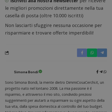
Iscriviti alla nostra newsletter
per ricevere
proprie
siti We
le migliori promozioni direttamente nella tua
monito
compo
dei vis
casella di posta (oltre 10.000 iscritti)
misura
prestaz
Non lasciarti sfuggire nessuna occasione per
sito. È
di tipo
risparmiare e trovare offerte imperdibili!
in cui i
_pk_se
seguit
breve s
numeri
lettere
ritiene
codice
riferi
il dom
imposta
cookie
Simona Bondi
FCCDCF
.dimmicosacerchi.it
1 anno
Questo
viene u
Sono Simona Bondi, la mente dietro DimmiCosaCerchi.it, un
per l'an
progetto nato nel lontano 2008. La mia passione è il
intern
dall'o
risparmio, e attraverso il mio sito, condivido preziosi
del sito
suggerimenti per aiutarti a risparmiare su ogni aspetto della
__eoi
.dimmicosacerchi.it
5 mesi 4
Questo
settimane
viene u
tua vita, dalla spesa domestica al controllo del tuo budget.
per reg