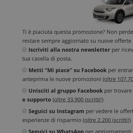
FCCDCF
.
Ti è piaciuta questa promozione? Non perde
__eoi
.
restare sempre aggiornato su nuove offerte 
Iscriviti alla nostra newsletter
per ricev
tua casella di posta.
Metti “Mi piace” su Facebook
per entrar
anteprima le nuove promozioni
(oltre 107.700
Unisciti al gruppo Facebook
per trovare
e supporto
(oltre 33.900 iscritti!)
Seguici su Instagram
per vedere le offer
esperienze di risparmio
(oltre 2.200 iscritti!)
Seguici su WhatsApp
per aggiornamenti v