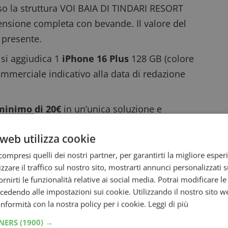
so la struttura VOI BAIA DI TINDARI RESORT
pensione completa con bevande. Il valore del
 presente.
 si aggiudica 1
iPhone 16 Plus
128 GB (colore
ommerciale indicativo alla data di redazione
minimo di 20€
in un’unica soluzione e
 stampato sul documento d’acquisto
1 codice
web utilizza cookie
y
per scontrino.
o al concorso e inserisci i tuoi dati e quelli
ompresi quelli dei nostri partner, per garantirti la migliore esper
zzare il traffico sul nostro sito, mostrarti annunci personalizzati su
 per sapere subito se hai vinto uno dei buoni
fornirti le funzionalità relative ai social media. Potrai modificare l
dendo alle impostazioni sui cookie. Utilizzando il nostro sito w
nale fino al 31 ottobre 2025 perché c’è anche
conformità con la nostra policy per i cookie.
Leggi di più
TNERS
(1900) →