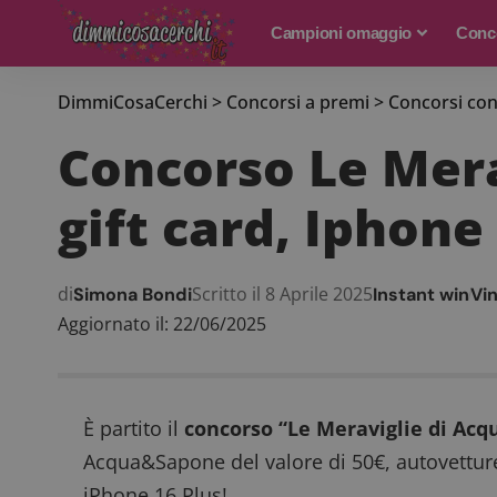
Campioni omaggio
Conco
DimmiCosaCerchi
>
Concorsi a premi
>
Concorsi con
Concorso Le Mera
gift card, Iphone 
di
Scritto il 8 Aprile 2025
Simona Bondi
Instant win
Vi
Aggiornato il: 22/06/2025
È partito il
concorso “Le Meraviglie di Ac
Acqua&Sapone del valore di 50€, autovetture
iPhone 16 Plus!