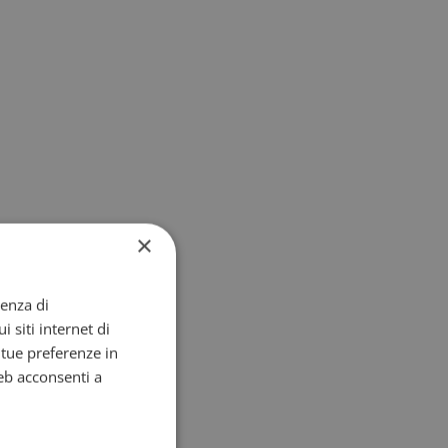
×
ienza di
i siti internet di
e tue preferenze in
eb acconsenti a