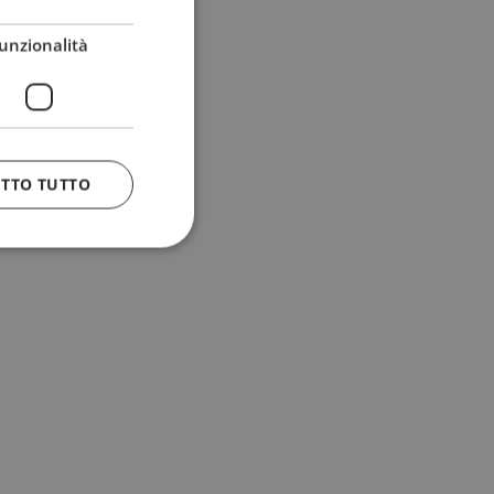
unzionalità
ETTO TUTTO
 e la gestione
n cookie
uando viene
la sua analisi dei