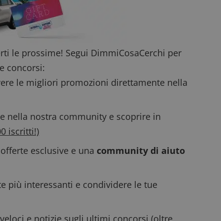
prestazioni del sito. È un cookie di tipo pattern, 
_pk_ses è seguito da una breve serie di numeri e
ritiene sia un codice di riferimento per il domin
cookie.
dimmicosacerchi.it
1 anno
Questo cookie viene utilizzato per l'analisi inte
del sito.
rti le prossime! Segui DimmiCosaCerchi per
dimmicosacerchi.it
5 mesi 4
Questo cookie viene utilizzato per registrare l'
e concorsi:
settimane
e l'interazione con il sito web, contribuendo a 
l'esperienza dell'utente e analizzare le prestazion
ere le migliori promozioni direttamente nella
e nella nostra community e scoprire in
 iscritti!)
 offerte esclusive e una
community di aiuto
te più interessanti e condividere le tue
eloci e notizie sugli ultimi concorsi
(oltre