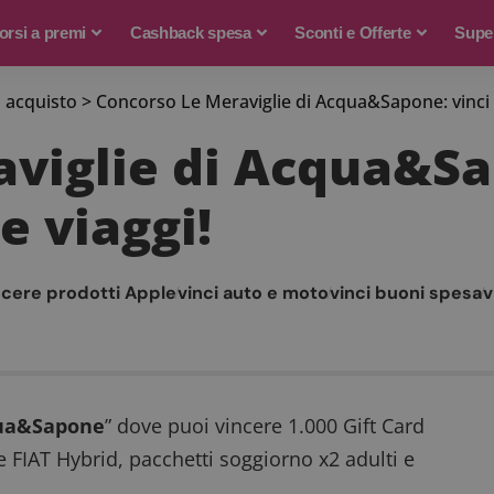
rsi a premi
Cashback spesa
Sconti e Offerte
Supe
 acquisto
>
Concorso Le Meraviglie di Acqua&Sapone: vinci au
viglie di Acqua&Sap
e viaggi!
ncere prodotti Apple
vinci auto e moto
vinci buoni spesa
v
qua&Sapone
” dove puoi vincere 1.000 Gift Card
 FIAT Hybrid, pacchetti soggiorno x2 adulti e