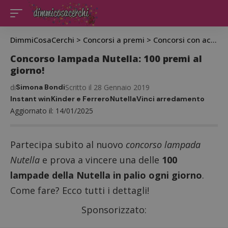
DimmiCosaCerchi
>
Concorsi a premi
>
Concorsi con acquisto
Concorso lampada Nutella: 100 premi al
giorno!
di
Simona Bondi
Scritto il 28 Gennaio 2019
Instant win
Kinder e Ferrero
Nutella
Vinci arredamento
Aggiornato il: 14/01/2025
Partecipa subito al nuovo
concorso lampada
Nutella
e prova a vincere una delle
100
lampade della Nutella in palio ogni giorno
.
Come fare? Ecco tutti i dettagli!
Sponsorizzato: