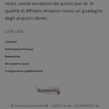
ricavi, senza variazioni dei prezzi per te. In
l'inter
con il 
qualità di Affiliato Amazon ricevo un guadagno
contri
miglio
l'espe
dagli acquisti idonei.
dell'ut
analizz
prestaz
Link utili
sito.
Contatti
Informativa Privacy
Newsletter
Chi siamo e aiuti
Trasparenza pubblicitaria
© DimmiCosaCerchi.it® - PARTITA IVA: 01640970933 di