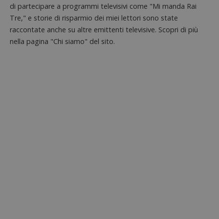
(che è di
proprie
di partecipare a programmi televisivi come "Mi manda Rai
proprietà di
siti We
Google) per
Tre," e storie di risparmio dei miei lettori sono state
monito
determinare
compo
se il browser
raccontate anche su altre emittenti televisive. Scopri di più
dei vis
del
misura
nella pagina "Chi siamo" del sito.
visitatore
prestaz
del sito web
sito. È
supporta i
di tipo
cookie.
in cui i
_pk_id 
da una
serie 
e lette
ritiene
codice
riferi
il dom
imposta
cookie
_pk_ses.1.938b
www.dimmicosacerchi.it
29 minuti
Questo
58
cookie
secondi
associa
piatta
analisi
open s
Piwik.
utilizz
aiutare
proprie
siti We