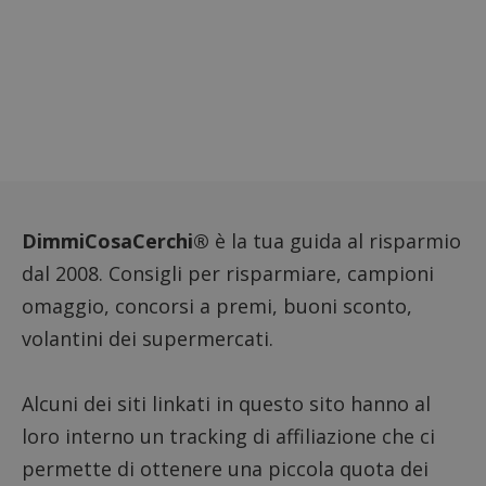
monito
compo
dei vis
misura
prestaz
sito. È
di tipo
in cui i
_pk_se
seguit
breve s
numeri
lettere
ritiene
codice
DimmiCosaCerchi®
è la tua guida al risparmio
riferi
il dom
dal 2008. Consigli per risparmiare, campioni
imposta
cookie
omaggio, concorsi a premi, buoni sconto,
FCCDCF
.dimmicosacerchi.it
1 anno
Questo
viene u
volantini dei supermercati.
per l'an
intern
dall'o
del sito
Alcuni dei siti linkati in questo sito hanno al
__eoi
.dimmicosacerchi.it
5 mesi 4
Questo
loro interno un tracking di affiliazione che ci
settimane
viene u
per reg
permette di ottenere una piccola quota dei
l'impe
dell'ut