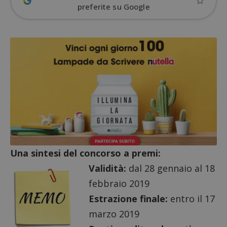
preferite su Google
Una sintesi del concorso a premi:
Google Privacy Policy
Validità:
dal 28 gennaio al 18
febbraio 2019
Estrazione finale:
entro il 17
CookieScriptConsent
CookieScript
s
www.dimmicosacerchi.it
marzo 2019