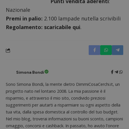
Punti vendita aderenti
:
Nazionale
Premi in palio:
2.100 lampade nutella scrivibili
Regolamento:
scaricabile qui
.
Simona Bondi
Sono Simona Bondi, la mente dietro DimmiCosaCerchi.it, un
Nome
Provider
/
Dominio
Scadenza
Descri
progetto nato nel lontano 2008. La mia passione è il
_pk_id.1.938b
www.dimmicosacerchi.it
1 anno
Questo
Provider
/
risparmio, e attraverso il mio sito, condivido preziosi
Nome
Scadenza
Descrizione
cookie
Dominio
associa
suggerimenti per aiutarti a risparmiare su ogni aspetto della
piatta
test_cookie
14 minuti
Questo
Google LLC
tua vita, dalla spesa domestica al controllo del tuo budget.
analisi
57
cookie è
.doubleclick.net
open s
secondi
impostato
Nel mio blog, troverai informazioni su buoni sconto, campioni
Piwik.
da
utilizz
omaggio, concorsi e cashback. In passato, ho avuto l'onore
DoubleClick
aiutare