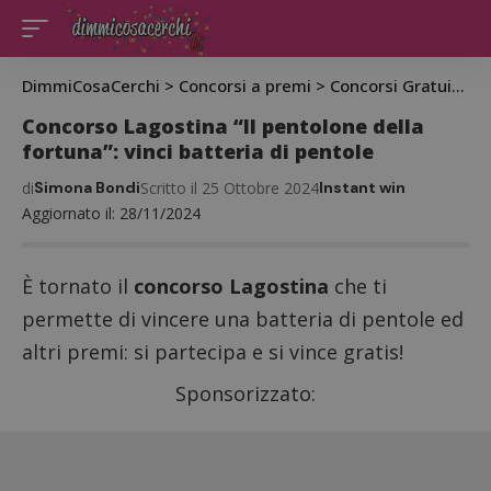
DimmiCosaCerchi
>
Concorsi a premi
>
Concorsi Gratuiti
>
C
Concorso Lagostina “Il pentolone della
fortuna”: vinci batteria di pentole
di
Simona Bondi
Scritto il 25 Ottobre 2024
Instant win
Aggiornato il: 28/11/2024
È tornato il
concorso Lagostina
che ti
permette di vincere una batteria di pentole ed
altri premi: si partecipa e si vince gratis!
Sponsorizzato: