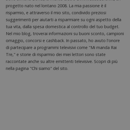
piatta
test_cookie
14 minuti
Questo
Google LLC
analisi
progetto nato nel lontano 2008. La mia passione è il
57
cookie è
.doubleclick.net
open s
secondi
impostato
risparmio, e attraverso il mio sito, condivido preziosi
Piwik.
da
utilizz
DoubleClick
suggerimenti per aiutarti a risparmiare su ogni aspetto della
aiutare
(che è di
proprie
tua vita, dalla spesa domestica al controllo del tuo budget.
proprietà di
siti We
Google) per
monito
Nel mio blog, troverai informazioni su buoni sconto, campioni
determinare
compo
se il browser
omaggio, concorsi e cashback. In passato, ho avuto l'onore
dei vis
del
misura
visitatore
di partecipare a programmi televisivi come "Mi manda Rai
prestaz
del sito web
sito. È
Tre," e storie di risparmio dei miei lettori sono state
supporta i
di tipo
cookie.
raccontate anche su altre emittenti televisive. Scopri di più
in cui i
_pk_id 
nella pagina "Chi siamo" del sito.
da una
serie 
e lette
ritiene
codice
riferi
il dom
imposta
cookie
_pk_ses.1.938b
www.dimmicosacerchi.it
29 minuti
Questo
58
cookie
secondi
associa
piatta
analisi