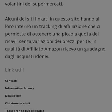
volantini dei supermercati.
__eoi
.dimmicosacerchi.it
5 mesi 4
Questo
settimane
viene u
per reg
l'impe
Alcuni dei siti linkati in questo sito hanno al
dell'ut
l'inter
loro interno un tracking di affiliazione che ci
con il 
contri
miglio
permette di ottenere una piccola quota dei
l'espe
dell'ut
ricavi, senza variazioni dei prezzi per te. In
analizz
prestaz
qualità di Affiliato Amazon ricevo un guadagno
sito.
dagli acquisti idonei.
Link utili
Contatti
Informativa Privacy
Newsletter
Chi siamo e aiuti
Trasparenza pubblicitaria