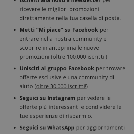
Iscriviti alla nostra newsletter
per
ApplicationGatewayAffinityCORS
diae.emailsp.com
S
ricevere le migliori promozioni
direttamente nella tua casella di posta.
Metti “Mi piace” su Facebook
per
entrare nella nostra community e
scoprire in anteprima le nuove
promozioni
(oltre 100.000 iscritti!)
Unisciti al gruppo Facebook
per trovare
offerte esclusive e una community di
aiuto
(oltre 30.000 iscritti!)
Seguici su Instagram
per vedere le
offerte più interessanti e condividere le
Google Privacy Policy
tue esperienze di risparmio.
Seguici su WhatsApp
per aggiornamenti