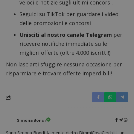
veloci e notizie sugli ultimi concorsi.
CookieScriptConsent
CookieScript
Seguici su TikTok
per guardare i video
s
www.dimmicosacerchi.it
delle promozioni e concorsi
Unisciti al nostro canale Telegram
per
ricevere notifiche immediate sulle
migliori offerte
(oltre 4.000 iscritti!)
Non lasciarti sfuggire nessuna occasione per
risparmiare e trovare offerte imperdibili!
Nome
Provider
/
Dominio
Scadenza
Descri
Simona Bondi
_pk_id.1.938b
www.dimmicosacerchi.it
1 anno
Questo
Provider
/
Nome
Scadenza
Descrizione
cookie
Dominio
associa
Sono Simona Bondi, la mente dietro DimmiCosaCerchi.it, un