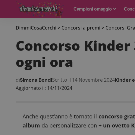
Campioni omaggio
Conco
DimmiCosaCerchi
>
Concorsi a premi
>
Concorsi Gra
Concorso Kinder 3
ogni ora
di
Scritto il 14 Novembre 2024
Simona Bondi
Kinder e
Aggiornato il: 14/11/2024
Anche quest’anno è tornato il
concorso grat
album
da personalizzare con
+ un ovetto