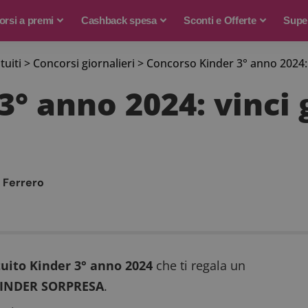
rsi a premi
Cashback spesa
Sconti e Offerte
Supe
tuiti
>
Concorsi giornalieri
>
Concorso Kinder 3° anno 2024: 
° anno 2024: vinci 
 Ferrero
uito Kinder 3° anno 2024
che ti regala un
 KINDER SORPRESA
.