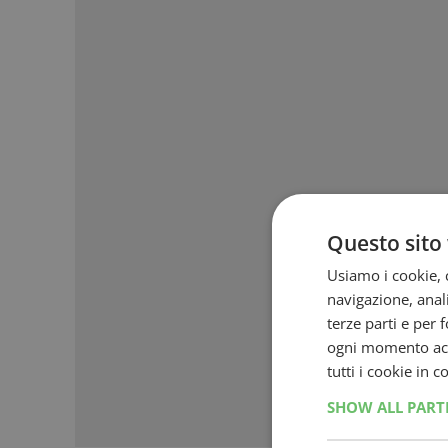
Questo sito 
Usiamo i cookie, c
navigazione, anali
terze parti e per 
ogni momento acce
tutti i cookie in 
SHOW ALL PAR