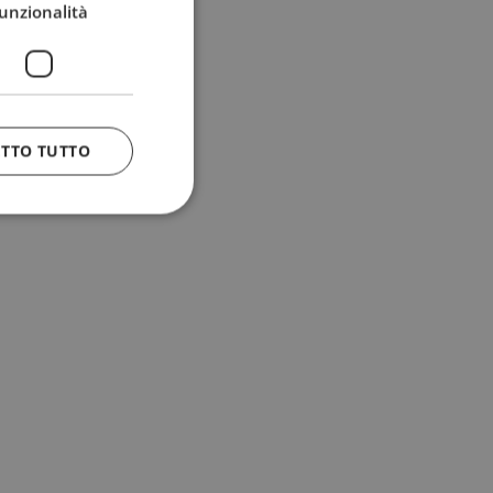
unzionalità
ETTO TUTTO
 e la gestione
n cookie
uando viene
la sua analisi dei
to in combinazione
, al fine di
client siano