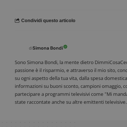
FCCDCF
.
Condividi questo articolo
__eoi
.
Simona Bondi
di
Sono Simona Bondi, la mente dietro DimmiCosaCerch
passione è il risparmio, e attraverso il mio sito, co
su ogni aspetto della tua vita, dalla spesa domestica
informazioni su buoni sconto, campioni omaggio, con
partecipare a programmi televisivi come "Mi manda R
state raccontate anche su altre emittenti televisive. 