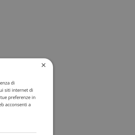
×
ienza di
i siti internet di
e tue preferenze in
eb acconsenti a