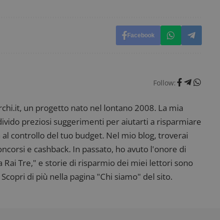
ritiene sia un codice di riferimento per il domin
cookie.
dimmicosacerchi.it
1 anno
Questo cookie viene utilizzato per l'analisi inte
del sito.
Facebook
dimmicosacerchi.it
5 mesi 4
Questo cookie viene utilizzato per registrare l'
settimane
e l'interazione con il sito web, contribuendo a 
l'esperienza dell'utente e analizzare le prestazion
Follow:
i.it, un progetto nato nel lontano 2008. La mia
ndivido preziosi suggerimenti per aiutarti a risparmiare
 al controllo del tuo budget. Nel mio blog, troverai
corsi e cashback. In passato, ho avuto l'onore di
ai Tre," e storie di risparmio dei miei lettori sono
Scopri di più nella pagina "Chi siamo" del sito.