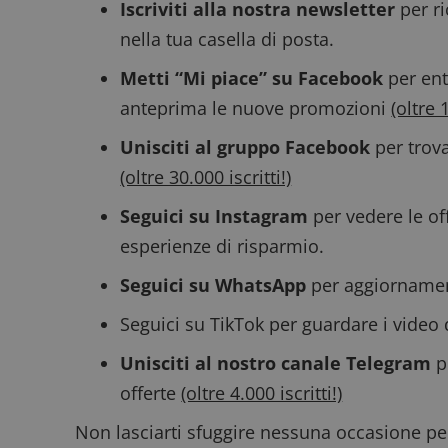
Iscriviti alla nostra newsletter
per ri
nella tua casella di posta.
Metti “Mi piace” su Facebook
per ent
anteprima le nuove promozioni
(oltre 
CookieScriptConse
Unisciti al gruppo Facebook
per trova
(oltre 30.000 iscritti!)
Seguici su Instagram
per vedere le off
esperienze di risparmio.
Nome
P
Prov
Nome
_pk_id.1.938b
w
Domi
Seguici su WhatsApp
per aggiornamenti
test_cookie
Goog
.doub
Seguici su TikTok
per guardare i video 
Unisciti al nostro canale Telegram
p
_pk_ses.1.938b
w
offerte
(oltre 4.000 iscritti!)
Non lasciarti sfuggire nessuna occasione per