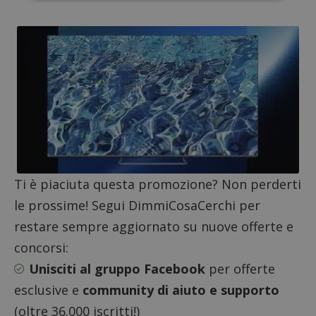
Nome
Provider
/
Dominio
Scadenza
Descri
_pk_id.1.938b
www.dimmicosacerchi.it
1 anno
Questo
Provider
/
Nome
Scadenza
Descrizione
cookie
Dominio
associa
Ti è piaciuta questa promozione? Non perderti
piatta
test_cookie
14 minuti
Questo
Google LLC
analisi
le prossime! Segui DimmiCosaCerchi per
57
cookie è
.doubleclick.net
open s
secondi
impostato
Piwik.
da
restare sempre aggiornato su nuove offerte e
utilizz
DoubleClick
aiutare
(che è di
concorsi:
proprie
proprietà di
siti We
Google) per
Unisciti al gruppo Facebook
per offerte
monito
determinare
compo
se il browser
esclusive e
community di aiuto e supporto
dei vis
del
misura
visitatore
prestaz
(oltre 36.000 iscritti!)
del sito web