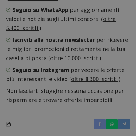
sito. È
supporta i
di tipo
cookie.
Seguici su WhatsApp
per aggiornamenti
in cui i
_pk_id 
da una
veloci e notizie sugli ultimi concorsi
(oltre
serie 
e lette
5.400 iscritti!)
ritiene
codice
Iscriviti alla nostra newsletter
per ricevere
riferi
il dom
imposta
le migliori promozioni direttamente nella tua
cookie
casella di posta (oltre 10.000 iscritti)
_pk_ses.1.938b
www.dimmicosacerchi.it
29 minuti
Questo
58
cookie
Seguici su Instagram
per vedere le offerte
secondi
associa
piatta
analisi
più interessanti e video
(oltre 8.300 iscritti!)
open s
Piwik.
Non lasciarti sfuggire nessuna occasione per
utilizz
aiutare
proprie
risparmiare e trovare offerte imperdibili!
siti We
monito
compo
dei vis
misura
prestaz
sito. È
di tipo