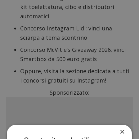
kit toelettatura, cibo e distributori
automatici
Concorso Instagram Lidl: vinci una
sciarpa a tema scontrino
Concorso McVitie’s Giveaway 2026
: vinci
Smartbox da 500 euro gratis
Oppure, visita la sezione dedicata a tutti
i
concorsi gratuiti su Instagram
!
Sponsorizzato:
×