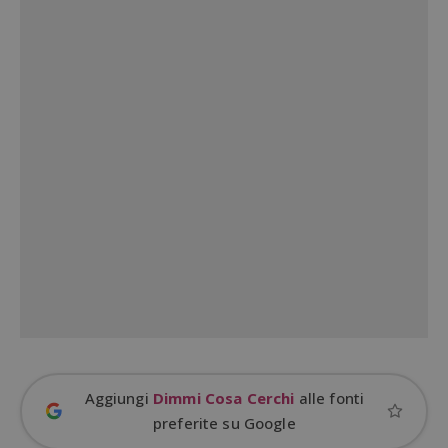
Google Privacy Policy
CookieScriptConsent
CookieScript
s
www.dimmicosacerchi.it
Aggiungi
Dimmi Cosa Cerchi
alle fonti
preferite su Google