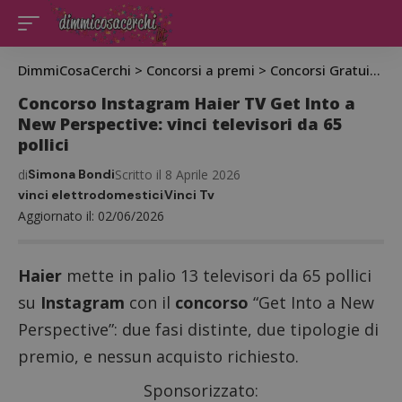
DimmiCosaCerchi
>
Concorsi a premi
>
Concorsi Gratuiti
>
C
Concorso Instagram Haier TV Get Into a
New Perspective: vinci televisori da 65
pollici
di
Simona Bondi
Scritto il 8 Aprile 2026
vinci elettrodomestici
Vinci Tv
Aggiornato il: 02/06/2026
Haier
mette in palio 13 televisori da 65 pollici
su
Instagram
con il
concorso
“Get Into a New
Perspective”: due fasi distinte, due tipologie di
premio, e nessun acquisto richiesto.
Sponsorizzato: