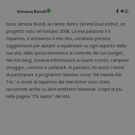
in cui i
_pk_se
seguit
Simona Bondi
breve s
numeri
lettere
Sono Simona Bondi, la mente dietro DimmiCosaCerchi.it, un
ritiene
codice
progetto nato nel lontano 2008. La mia passione è il
riferi
risparmio, e attraverso il mio sito, condivido preziosi
il dom
imposta
suggerimenti per aiutarti a risparmiare su ogni aspetto della
cookie
tua vita, dalla spesa domestica al controllo del tuo budget.
FCCDCF
.dimmicosacerchi.it
1 anno
Questo
Nel mio blog, troverai informazioni su buoni sconto, campioni
viene u
per l'an
omaggio, concorsi e cashback. In passato, ho avuto l'onore
intern
dall'o
di partecipare a programmi televisivi come "Mi manda Rai
del sito
Tre," e storie di risparmio dei miei lettori sono state
__eoi
.dimmicosacerchi.it
5 mesi 4
Questo
raccontate anche su altre emittenti televisive. Scopri di più
settimane
viene u
per reg
nella pagina "Chi siamo" del sito.
l'impe
dell'ut
l'inter
con il 
contri
miglio
l'espe
dell'ut
analizz