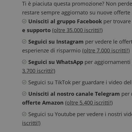
Ti è piaciuta questa promozione? Non perde
restare sempre aggiornato su nuove offerte 
Unisciti al gruppo Facebook
per trovare
e supporto
(oltre 35.000 iscritti!)
CookieScriptConse
Seguici su Instagram
per vedere le offer
esperienze di risparmio
(oltre 7.000 iscritti!)
Seguici su WhatsApp
per aggiornamenti v
3.700 iscritti!)
Nome
P
Prov
Seguici su TikTok
per guardare i video de
Nome
_pk_id.1.938b
w
Domi
Unisciti al nostro canale Telegram
per 
test_cookie
Goog
.doub
offerte Amazon
(oltre 5.400 iscritti!)
Seguici su Youtube
per vedere i nostri vi
_pk_ses.1.938b
w
iscritti!)