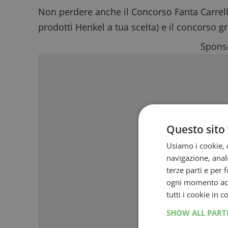
Non perdere anche il
Concorso Fanta Carrel
prodotti Henkel a tua scelta) e il
concorso gr
Sponso
Questo sito 
Usiamo i cookie, c
navigazione, anali
terze parti e per 
ogni momento acce
tutti i cookie in 
SHOW ALL PAR