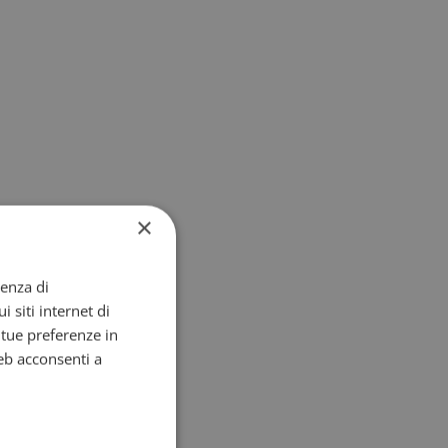
×
ienza di
i siti internet di
e tue preferenze in
eb acconsenti a