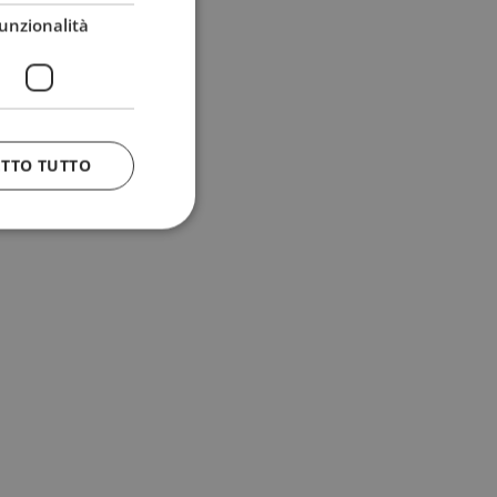
unzionalità
ETTO TUTTO
 e la gestione
n cookie
uando viene
la sua analisi dei
to in combinazione
, al fine di