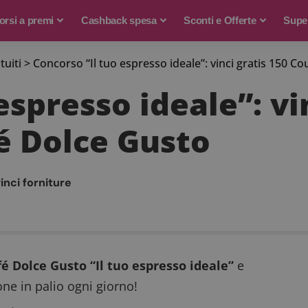
rsi a premi
Cashback spesa
Sconti e Offerte
Supe
tuiti
>
Concorso “Il tuo espresso ideale”: vinci gratis 150 
espresso ideale”: vi
é Dolce Gusto
inci forniture
é Dolce Gusto “Il tuo espresso ideale”
e
one in palio ogni giorno!