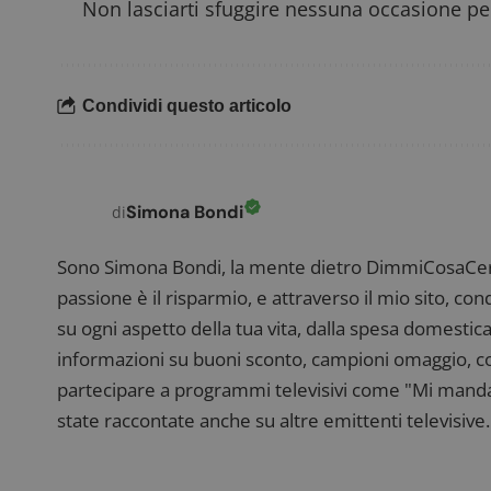
Non lasciarti sfuggire nessuna occasione per
FCCDCF
.
Condividi questo articolo
__eoi
.
Simona Bondi
di
Sono Simona Bondi, la mente dietro DimmiCosaCerch
passione è il risparmio, e attraverso il mio sito, co
su ogni aspetto della tua vita, dalla spesa domestica
informazioni su buoni sconto, campioni omaggio, con
partecipare a programmi televisivi come "Mi manda R
state raccontate anche su altre emittenti televisive. 