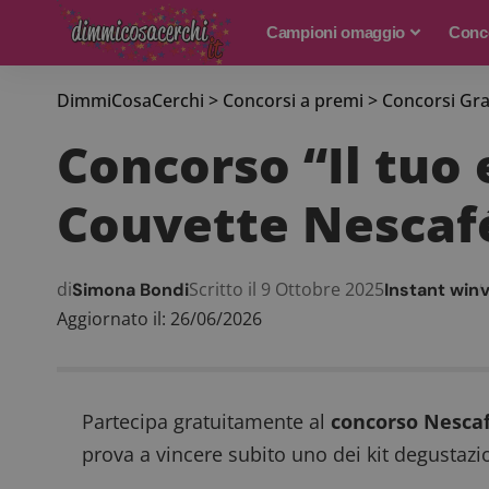
Campioni omaggio
Conco
DimmiCosaCerchi
>
Concorsi a premi
>
Concorsi Gra
Concorso “Il tuo 
Couvette Nescaf
di
Scritto il 9 Ottobre 2025
Simona Bondi
Instant win
v
Aggiornato il: 26/06/2026
Partecipa gratuitamente al
concorso Nescaf
prova a vincere subito uno dei kit degustazi