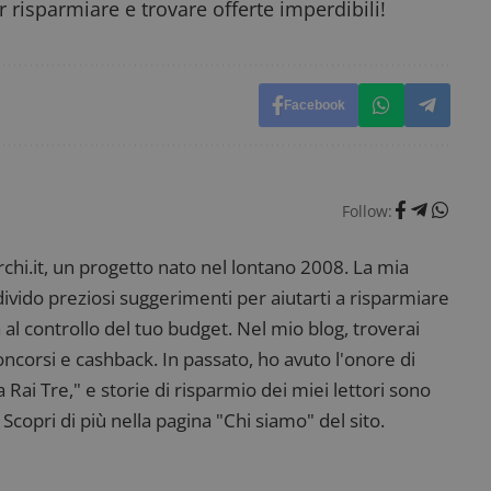
 risparmiare e trovare offerte imperdibili!
_pk_ses è seguito da una breve serie di numeri e
ritiene sia un codice di riferimento per il domin
cookie.
dimmicosacerchi.it
1 anno
Questo cookie viene utilizzato per l'analisi inte
del sito.
Facebook
dimmicosacerchi.it
5 mesi 4
Questo cookie viene utilizzato per registrare l'
settimane
e l'interazione con il sito web, contribuendo a 
l'esperienza dell'utente e analizzare le prestazion
Follow:
i.it, un progetto nato nel lontano 2008. La mia
ndivido preziosi suggerimenti per aiutarti a risparmiare
 al controllo del tuo budget. Nel mio blog, troverai
corsi e cashback. In passato, ho avuto l'onore di
ai Tre," e storie di risparmio dei miei lettori sono
Scopri di più nella pagina "Chi siamo" del sito.