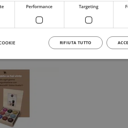
te
Performance
Targeting
F
COOKIE
RIFIUTA TUTTO
ACC
hi
alle fonti preferite su Google
Strettamente necessari
Performance
Targeting
Funzionalità
 necessari consentono le funzionalità principali del sito web come l'accesso dell'utente
 web non può essere utilizzato correttamente senza i cookie strettamente necessari.
Provider
/
Dominio
Scadenza
Descrizione
5 mesi 3
Google reCAPTCHA imposta u
Google LLC
settimane
necessario (_GRECAPTCHA) q
www.google.com
eseguito allo scopo di fornire 
rischi.
yAffinityCORS
diae.emailsp.com
Sessione
Questo cookie viene utilizza
con il bilanciamento del carico