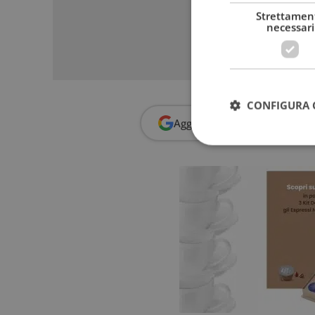
Strettamen
necessari
CONFIGURA 
Aggiungi
Dimmi Cosa Cerc
I cookie strettamente
dell'account. Il sito
Nome
_GRECAPTCHA
ApplicationGatewa