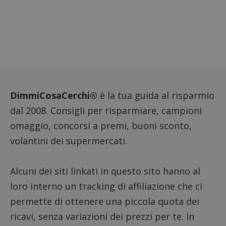
DimmiCosaCerchi®
è la tua guida al risparmio
dal 2008. Consigli per risparmiare, campioni
omaggio, concorsi a premi, buoni sconto,
volantini dei supermercati.
Nome
Provider
/
Dominio
Scadenza
Descri
_pk_id.1.938b
www.dimmicosacerchi.it
1 anno
Questo
Provider
/
Nome
Scadenza
Descrizione
cookie
Dominio
Alcuni dei siti linkati in questo sito hanno al
associa
piatta
test_cookie
14 minuti
Questo
Google LLC
loro interno un tracking di affiliazione che ci
analisi
57
cookie è
.doubleclick.net
open s
secondi
impostato
permette di ottenere una piccola quota dei
Piwik.
da
utilizz
DoubleClick
ricavi, senza variazioni dei prezzi per te. In
aiutare
(che è di
proprie
proprietà di