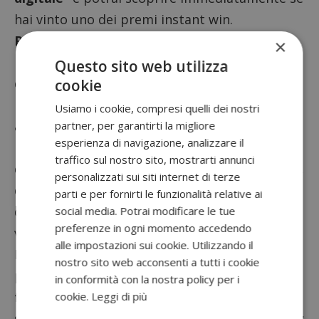
hai vinto uno dei premi instant win.
Puoi giocare solo una volta al giorno,
ma
×
riprovare ogni giorno per tutta la durata
Questo sito web utilizza
dell’iniziativa
cookie
Leggi anche:
Gardaland: TUTTI i modi per
Usiamo i cookie, compresi quelli dei nostri
avere biglietti omaggio e sconti ingressi
partner, per garantirti la migliore
esperienza di navigazione, analizzare il
Ricorda che il concorso è attivo dalle ore 00:00
traffico sul nostro sito, mostrarti annunci
del 12 giugno alle ore 23:59:59 del 9 luglio 2023,
personalizzati sui siti internet di terze
quindi assicurati di partecipare durante
parti e per fornirti le funzionalità relative ai
questo periodo per avere la possibilità di
social media. Potrai modificare le tue
preferenze in ogni momento accedendo
vincere.
alle impostazioni sui cookie. Utilizzando il
Ma le sorprese non finiscono qui! Fra tutti i
nostro sito web acconsenti a tutti i cookie
partecipanti al concorso, sarà estratto un
in conformità con la nostra policy per i
fortunato vincitore
che si aggiudicherà il
cookie.
Leggi di più
super premio finale: un
Barbecue a gas Weber