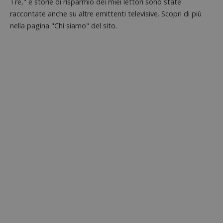
Tre," e storie di risparmio dei miei lettori sono state
raccontate anche su altre emittenti televisive. Scopri di più
nella pagina "Chi siamo" del sito.
Google Privacy Policy
CookieScriptConsent
CookieScript
s
www.dimmicosacerchi.it