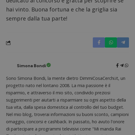
dedicato al concorso e gratta per scoprire se
Strettamente necessari
Performance
hai vinto. Buona fortuna e che la griglia sia
Targeting
Funzionalità
sempre dalla tua parte!
I cookie strettamente necessari consentono le
funzionalità principali del sito web come l'accesso
dell'utente e la gestione dell'account. Il sito web
non può essere utilizzato correttamente senza i
cookie strettamente necessari.
Nome
Provider
/
Dominio
S
_GRECAPTCHA
Google LLC
s
www.google.com
Simona Bondi
Sono Simona Bondi, la mente dietro DimmiCosaCerchi.it, un
progetto nato nel lontano 2008. La mia passione è il
risparmio, e attraverso il mio sito, condivido preziosi
suggerimenti per aiutarti a risparmiare su ogni aspetto della
tua vita, dalla spesa domestica al controllo del tuo budget.
ApplicationGatewayAffinityCORS
diae.emailsp.com
S
Nel mio blog, troverai informazioni su buoni sconto, campioni
omaggio, concorsi e cashback. In passato, ho avuto l'onore
di partecipare a programmi televisivi come "Mi manda Rai