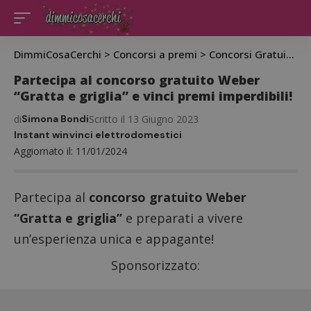
DimmiCosaCerchi
>
Concorsi a premi
>
Concorsi Gratuiti
>
C
Partecipa al concorso gratuito Weber
“Gratta e griglia” e vinci premi imperdibili!
di
Simona Bondi
Scritto il 13 Giugno 2023
Instant win
vinci elettrodomestici
Aggiornato il: 11/01/2024
Partecipa al
concorso gratuito Weber
“Gratta e griglia”
e preparati a vivere
un’esperienza unica e appagante!
Sponsorizzato: