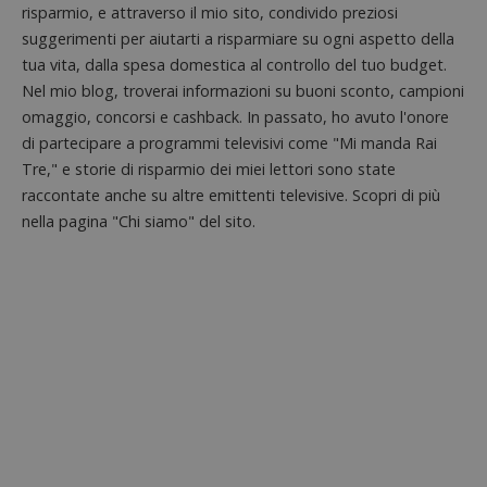
risparmio, e attraverso il mio sito, condivido preziosi
suggerimenti per aiutarti a risparmiare su ogni aspetto della
tua vita, dalla spesa domestica al controllo del tuo budget.
Nel mio blog, troverai informazioni su buoni sconto, campioni
omaggio, concorsi e cashback. In passato, ho avuto l'onore
di partecipare a programmi televisivi come "Mi manda Rai
Nome
Provider
/
Dominio
Scadenza
Descri
Tre," e storie di risparmio dei miei lettori sono state
_pk_id.1.938b
www.dimmicosacerchi.it
1 anno
Questo
Provider
/
raccontate anche su altre emittenti televisive. Scopri di più
Nome
Scadenza
Descrizione
cookie
Dominio
associa
nella pagina "Chi siamo" del sito.
piatta
test_cookie
14 minuti
Questo
Google LLC
analisi
57
cookie è
.doubleclick.net
open s
secondi
impostato
Piwik.
da
utilizz
DoubleClick
aiutare
(che è di
proprie
proprietà di
siti We
Google) per
monito
determinare
compo
se il browser
dei vis
del
misura
visitatore
prestaz
del sito web
sito. È
supporta i
di tipo
cookie.
in cui i
_pk_id 
da una