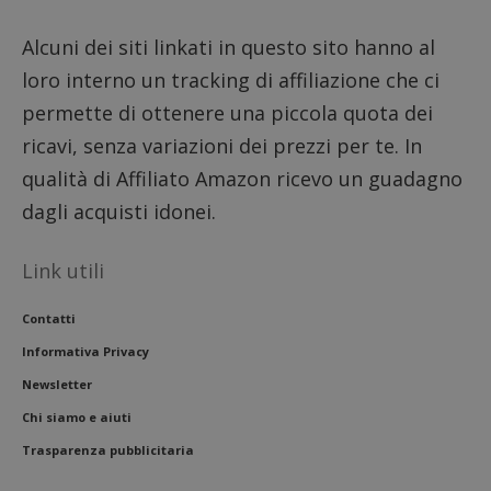
numeri
lettere
ritiene
Alcuni dei siti linkati in questo sito hanno al
codice
riferi
loro interno un tracking di affiliazione che ci
il dom
imposta
cookie
permette di ottenere una piccola quota dei
FCCDCF
.dimmicosacerchi.it
1 anno
Questo
ricavi, senza variazioni dei prezzi per te. In
viene u
per l'an
qualità di Affiliato Amazon ricevo un guadagno
intern
dall'o
dagli acquisti idonei.
del sito
__eoi
.dimmicosacerchi.it
5 mesi 4
Questo
settimane
viene u
Link utili
per reg
l'impe
dell'ut
Contatti
l'inter
con il 
Informativa Privacy
contri
miglio
Newsletter
l'espe
dell'ut
analizz
Chi siamo e aiuti
prestaz
sito.
Trasparenza pubblicitaria