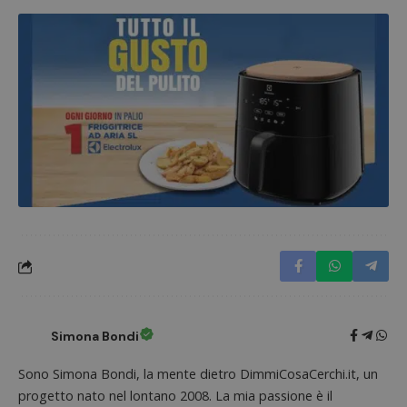
Google Privacy Policy
CookieScriptConsent
CookieScript
s
www.dimmicosacerchi.it
Simona Bondi
Sono Simona Bondi, la mente dietro DimmiCosaCerchi.it, un
progetto nato nel lontano 2008. La mia passione è il