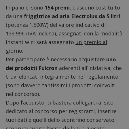
In palio ci sono
154 premi
, ciascuno costituito
da una
friggitrice ad aria Electrolux da 5 litri
(potenza 1.500W) del valore indicativo di
139,99€ (IVA inclusa), assegnati con la modalità
instant win: sarà assegnato
un premio al
giorno
.
Per partecipare è necessario acquistare
uno
dei prodotti Fulcron
aderenti all’iniziativa, che
trovi elencati integralmente nel regolamento
(sono davvero tantissimi i prodotti coinvolti
nel concorso).
Dopo l’acquisto, ti basterà collegarti al
sito
dedicato al concorso
per registrarti, inserire i
tuoi dati e quelli dello scontrino conservato:
scoprirai subito l’esito della tua giocata!