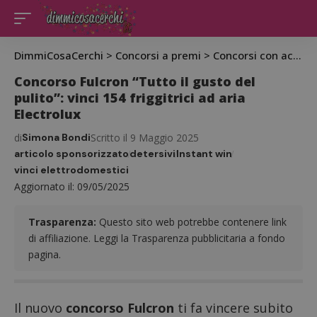
DimmiCosaCerchi
>
Concorsi a premi
>
Concorsi con acquisto
Concorso Fulcron “Tutto il gusto del
pulito”: vinci 154 friggitrici ad aria
Electrolux
di
Simona Bondi
Scritto il 9 Maggio 2025
articolo sponsorizzato
detersivi
Instant win
vinci elettrodomestici
Aggiornato il: 09/05/2025
Trasparenza:
Questo sito web potrebbe contenere link
di affiliazione. Leggi la Trasparenza pubblicitaria a fondo
pagina.
Il nuovo
concorso Fulcron
ti fa vincere subito