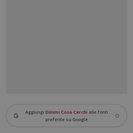
Nome
Provider
/
Dominio
S
_GRECAPTCHA
Google LLC
s
www.google.com
ApplicationGatewayAffinityCORS
diae.emailsp.com
S
Aggiungi
Dimmi Cosa Cerchi
alle fonti
preferite su Google