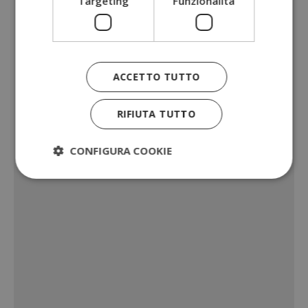
Targeting
Funzionalità
ACCETTO TUTTO
RIFIUTA TUTTO
CONFIGURA COOKIE
Strettamente necessari
Performance
Targeting
Funzionalità
I cookie strettamente necessari consentono le
funzionalità principali del sito web come l'accesso
dell'utente e la gestione dell'account. Il sito web
non può essere utilizzato correttamente senza i
cookie strettamente necessari.