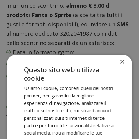
in un unico scontrino,
almeno € 3,00 di
prodotti Fanta o Sprite
(a scelta tra tutti i
gusti e formati disponibili), ed inviare un
SMS
al numero dedicato 320.2041987 con i dati
dello scontrino separati da un asterisco:
Data in formato ggmm
×
Ora di emissione in formato hhmm
Questo sito web utilizza
Importo totale del documento commerciale
cookie
di vendita (scontrino), compreso i centesimi
Usiamo i cookie, compresi quelli dei nostri
senza punti né virgole
partner, per garantirti la migliore
esperienza di navigazione, analizzare il
Numero del documento commerciale di
traffico sul nostro sito, mostrarti annunci
vendita (senza gli eventuali zeri che lo
personalizzati sui siti internet di terze
precedono e senza eventuali caratteri di
parti e per fornirti le funzionalità relative ai
social media. Potrai modificare le tue
separazione)