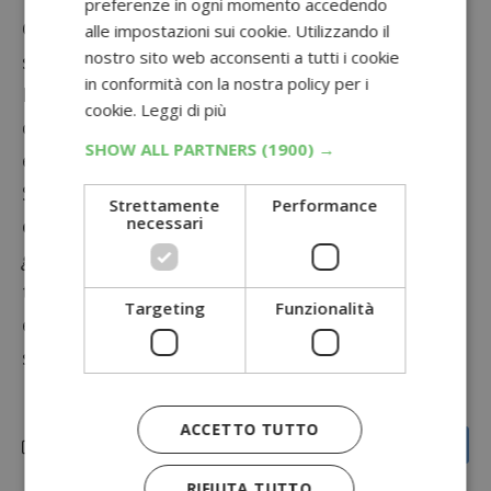
preferenze in ogni momento accedendo
Grazie alla meccanica instant win, saprai
alle impostazioni sui cookie. Utilizzando il
nostro sito web acconsenti a tutti i cookie
subito se hai vinto uno dei set di bicchieri
in conformità con la nostra policy per i
Fanta e Sprite in palio nel concorso: ricorda
cookie.
Leggi di più
che riceverai un SMS di risposta sia in caso di
SHOW ALL PARTNERS
(1900) →
esito vincente che non vincente.
Se avrai la fortuna di vincere, dovrai inviare
Strettamente
Performance
necessari
entro 5 giorni dalla vincita
all’indirizzo
gustaevinciconfantaesprite@newpromotionalmix.it
tutta la documentazione richiesta che trovi
Targeting
Funzionalità
elencata nel
regolamento
(scansione dello
scontrin o ed i tuoi dati anagrafici).
ACCETTO TUTTO
RIFIUTA TUTTO