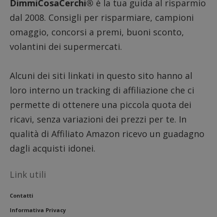
DimmiCosaCerchi®
è la tua guida al risparmio
dal 2008. Consigli per risparmiare, campioni
omaggio, concorsi a premi, buoni sconto,
CookieScriptConsent
CookieScript
s
www.dimmicosacerchi.it
volantini dei supermercati.
Alcuni dei siti linkati in questo sito hanno al
loro interno un tracking di affiliazione che ci
permette di ottenere una piccola quota dei
ricavi, senza variazioni dei prezzi per te. In
qualità di Affiliato Amazon ricevo un guadagno
dagli acquisti idonei.
Link utili
Contatti
Nome
Provider
/
Dominio
Scadenza
Descri
Informativa Privacy
_pk_id.1.938b
www.dimmicosacerchi.it
1 anno
Questo