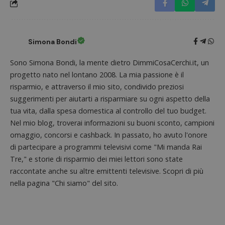
visitatore
prestaz
del sito web
sito. È
supporta i
di tipo
cookie.
in cui i
_pk_id 
da una
Simona Bondi
serie 
e lette
ritiene
Sono Simona Bondi, la mente dietro DimmiCosaCerchi.it, un
codice
progetto nato nel lontano 2008. La mia passione è il
riferi
il dom
risparmio, e attraverso il mio sito, condivido preziosi
imposta
cookie
suggerimenti per aiutarti a risparmiare su ogni aspetto della
tua vita, dalla spesa domestica al controllo del tuo budget.
_pk_ses.1.938b
www.dimmicosacerchi.it
29 minuti
Questo
58
cookie
Nel mio blog, troverai informazioni su buoni sconto, campioni
secondi
associa
piatta
omaggio, concorsi e cashback. In passato, ho avuto l'onore
analisi
open s
di partecipare a programmi televisivi come "Mi manda Rai
Piwik.
Tre," e storie di risparmio dei miei lettori sono state
utilizz
aiutare
raccontate anche su altre emittenti televisive. Scopri di più
proprie
siti We
nella pagina "Chi siamo" del sito.
monito
compo
dei vis
misura
prestaz
sito. È