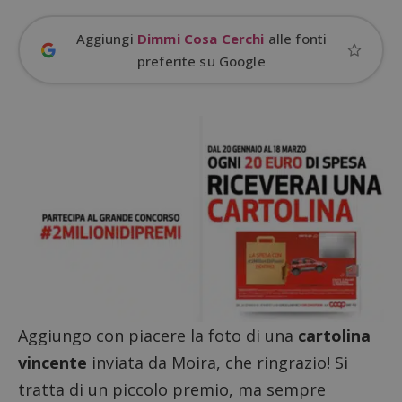
Aggiungi
Dimmi Cosa Cerchi
alle fonti
preferite su Google
Google Privacy Policy
CookieScriptConsent
CookieScript
s
www.dimmicosacerchi.it
Aggiungo con piacere la foto di una
cartolina
vincente
inviata da Moira, che ringrazio! Si
tratta di un piccolo premio, ma sempre