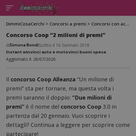
DimmiCosaCerchi
>
Concorsi a premi
>
Concorsi con acquisto
Concorso Coop “2 milioni di premi”
di
Simona Bondi
Scritto il 16 Gennaio 2018
Instant win
vinci auto e moto
vinci buoni spesa
Aggiornato il: 26/07/2026
Il
concorso Coop Alleanza
“Un milione di
premi” sta per tornare, ma questa volta i
premi saranno il doppio:
“Due milioni di
premi”
è il nome del
concorso Coop
3.0 in
partenza dal 20 gennaio. Vuoi scoprire i
dettagli? Continua a leggere per scoprire come
partecipare!