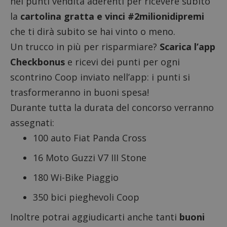
nei punti vendita aderenti per ricevere subito
la
cartolina gratta e vinci
#2milionidipremi
che ti dirà subito se hai vinto o meno.
Un trucco in più per risparmiare?
Scarica l’app
Checkbonus
e ricevi dei punti per ogni
scontrino Coop inviato nell’app: i punti si
trasformeranno in buoni spesa!
Durante tutta la durata del concorso verranno
assegnati:
100 auto Fiat Panda Cross
16 Moto Guzzi V7 III Stone
180 Wi-Bike Piaggio
350 bici pieghevoli Coop
Inoltre potrai aggiudicarti anche tanti
buoni