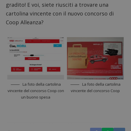
gradito! E voi, siete riusciti a trovare una
cartolina vincente con il nuovo concorso di
Coop Alleanza?
Nome
Provider
/
Dominio
Scadenza
Descri
_pk_id.1.938b
www.dimmicosacerchi.it
1 anno
Questo
Provider
/
Nome
Scadenza
Descrizione
cookie
Dominio
associa
La foto della cartolina
La foto della cartolina
piatta
test_cookie
14 minuti
Questo
Google LLC
analisi
vincente del concorso Coop con
vincente del concorso Coop
57
cookie è
.doubleclick.net
open s
secondi
impostato
un buono spesa
Piwik.
da
utilizz
DoubleClick
aiutare
(che è di
proprie
proprietà di
siti We
Google) per
monito
determinare
compo
se il browser
dei vis
del
misura