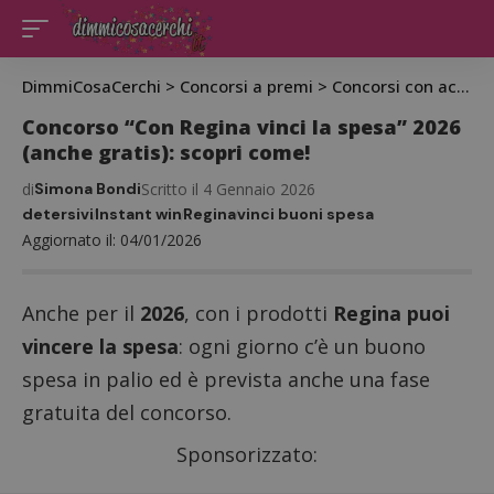
DimmiCosaCerchi
>
Concorsi a premi
>
Concorsi con acquisto
Concorso “Con Regina vinci la spesa” 2026
(anche gratis): scopri come!
di
Simona Bondi
Scritto il 4 Gennaio 2026
detersivi
Instant win
Regina
vinci buoni spesa
Aggiornato il: 04/01/2026
Anche per il
2026
, con i prodotti
Regina puoi
vincere la spesa
: ogni giorno c’è un buono
spesa in palio ed è prevista anche una fase
gratuita del concorso.
Sponsorizzato: