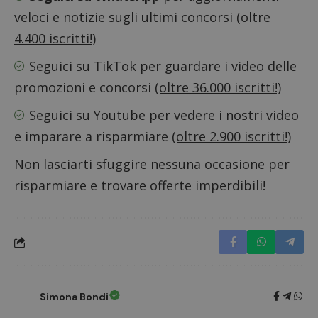
_pk_id 
veloci e notizie sugli ultimi concorsi
(oltre
da una
serie 
4.400 iscritti!)
e lette
ritiene
codice
Seguici su TikTok
per guardare i video delle
riferi
il dom
promozioni e concorsi
(oltre 36.000 iscritti!)
imposta
cookie
Seguici su Youtube
per vedere i nostri video
_pk_ses.1.938b
www.dimmicosacerchi.it
29 minuti
Questo
58
cookie
e imparare a risparmiare
(oltre 2.900 iscritti!)
secondi
associa
piatta
analisi
Non lasciarti sfuggire nessuna occasione per
open s
Piwik.
risparmiare e trovare offerte imperdibili!
utilizz
aiutare
proprie
siti We
monito
compo
dei vis
misura
prestaz
sito. È
di tipo
in cui i
Simona Bondi
_pk_se
seguit