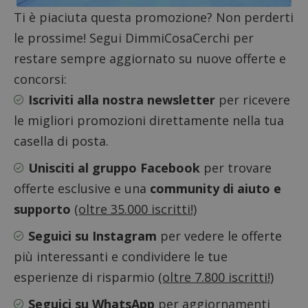
Ti è piaciuta questa promozione? Non perderti
le prossime! Segui DimmiCosaCerchi per
restare sempre aggiornato su nuove offerte e
concorsi:
Iscriviti alla nostra newsletter
per ricevere
Nome
Provider
/
Dominio
Scadenza
Descri
le migliori promozioni direttamente nella tua
_pk_id.1.938b
www.dimmicosacerchi.it
1 anno
Questo
Provider
/
casella di posta.
Nome
Scadenza
Descrizione
cookie
Dominio
associa
piatta
test_cookie
14 minuti
Questo
Unisciti al gruppo Facebook
per trovare
Google LLC
analisi
57
cookie è
.doubleclick.net
open s
secondi
impostato
offerte esclusive e una
community di aiuto e
Piwik.
da
utilizz
DoubleClick
supporto
(oltre 35.000 iscritti!)
aiutare
(che è di
proprie
proprietà di
siti We
Google) per
Seguici su Instagram
per vedere le offerte
monito
determinare
compo
se il browser
più interessanti e condividere le tue
dei vis
del
misura
visitatore
esperienze di risparmio
(oltre 7.800 iscritti!)
prestaz
del sito web
sito. È
supporta i
di tipo
cookie.
Seguici su WhatsApp
per aggiornamenti
in cui i