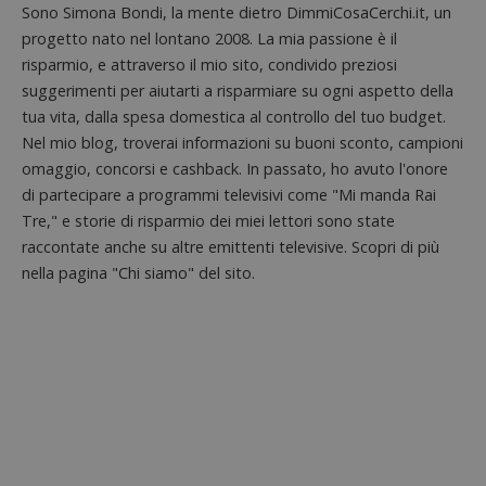
Sono Simona Bondi, la mente dietro DimmiCosaCerchi.it, un
breve s
numeri
progetto nato nel lontano 2008. La mia passione è il
lettere
ritiene
risparmio, e attraverso il mio sito, condivido preziosi
codice
riferi
suggerimenti per aiutarti a risparmiare su ogni aspetto della
il dom
tua vita, dalla spesa domestica al controllo del tuo budget.
imposta
cookie
Nel mio blog, troverai informazioni su buoni sconto, campioni
FCCDCF
.dimmicosacerchi.it
1 anno
Questo
omaggio, concorsi e cashback. In passato, ho avuto l'onore
viene u
di partecipare a programmi televisivi come "Mi manda Rai
per l'an
intern
Tre," e storie di risparmio dei miei lettori sono state
dall'o
del sito
raccontate anche su altre emittenti televisive. Scopri di più
nella pagina "Chi siamo" del sito.
__eoi
.dimmicosacerchi.it
5 mesi 4
Questo
settimane
viene u
per reg
l'impe
dell'ut
l'inter
con il 
contri
miglio
l'espe
dell'ut
analizz
prestaz
sito.