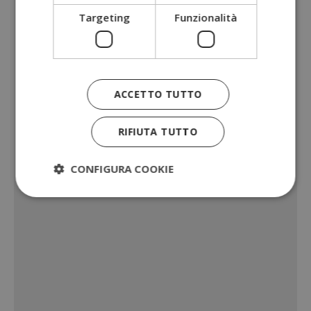
Targeting
Funzionalità
ACCETTO TUTTO
RIFIUTA TUTTO
CONFIGURA COOKIE
Strettamente necessari
Performance
Targeting
Funzionalità
I cookie strettamente necessari consentono le
funzionalità principali del sito web come l'accesso
dell'utente e la gestione dell'account. Il sito web
non può essere utilizzato correttamente senza i