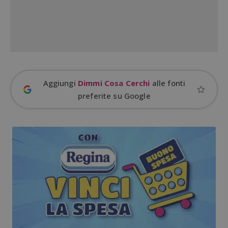
Aggiungi
Dimmi Cosa Cerchi
alle fonti
Google Privacy Policy
preferite su Google
CookieScriptConsent
CookieScript
s
www.dimmicosacerchi.it