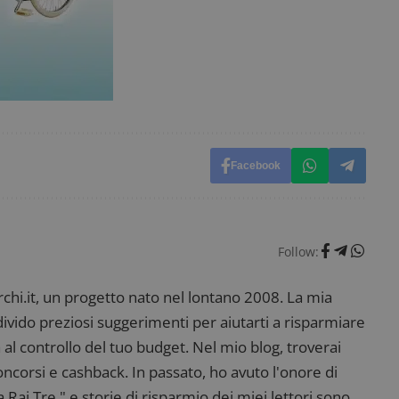
58
open source Piwik. Viene utilizzato per aiutare i 
secondi
Web a monitorare il comportamento dei visitato
prestazioni del sito. È un cookie di tipo pattern, 
_pk_ses è seguito da una breve serie di numeri e
ritiene sia un codice di riferimento per il domin
cookie.
dimmicosacerchi.it
1 anno
Questo cookie viene utilizzato per l'analisi inte
del sito.
dimmicosacerchi.it
5 mesi 4
Questo cookie viene utilizzato per registrare l'
settimane
e l'interazione con il sito web, contribuendo a 
l'esperienza dell'utente e analizzare le prestazion
Facebook
Follow:
i.it, un progetto nato nel lontano 2008. La mia
ndivido preziosi suggerimenti per aiutarti a risparmiare
 al controllo del tuo budget. Nel mio blog, troverai
corsi e cashback. In passato, ho avuto l'onore di
ai Tre," e storie di risparmio dei miei lettori sono