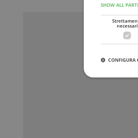
SHOW ALL PAR
Sponso
Strettamen
necessari
CONFIGURA 
I cookie strettamente
dell'account. Il sito
Nome
_GRECAPTCHA