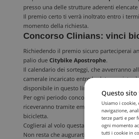
presso una delle strutture aderenti elencate
Il premio certo ti verrà inoltrato entro i term
momento della richiesta.
Concorso Clinians: vinci bic
Richiedendo il premio sicuro parteciperai an
palio due
Citybike Apostrophe
.
Il calendario dei sorteggi, che avverranno al
camerale incaricato entro le date previste, è
disponibile in questo link.
Questo sito 
Per ogni periodo concorsuale verranno estra
Usiamo i cookie, c
riceveranno tramite email tutte le indicazioni
navigazione, anali
bicicletta.
terze parti e per 
Coglierai al volo questa duplice occasione 
ogni momento acce
tutti i cookie in 
Non resta che augurarti buona fortuna ed inc