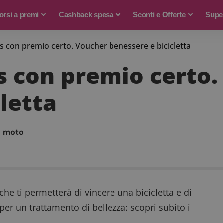
rsi a premi
Cashback spesa
Sconti e Offerte
Supe
s con premio certo. Voucher benessere e bicicletta
s con premio certo
letta
e moto
che ti permetterà di vincere una bicicletta e di
er un trattamento di bellezza: scopri subito i