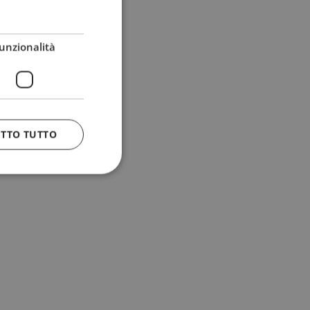
unzionalità
ETTO TUTTO
 e la gestione
n cookie
uando viene
la sua analisi dei