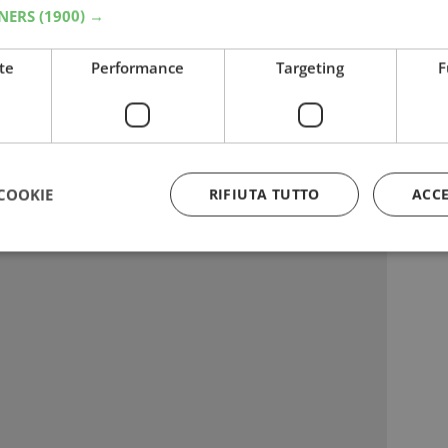
TNERS
(1900) →
rizzato:
te
Performance
Targeting
F
COOKIE
RIFIUTA TUTTO
ACC
Strettamente necessari
Performance
Targeting
Funzionalità
 necessari consentono le funzionalità principali del sito web come l'accesso dell'utente
 web non può essere utilizzato correttamente senza i cookie strettamente necessari.
Provider
/
Dominio
Scadenza
Descrizione
5 mesi 3
Google reCAPTCHA imposta u
Google LLC
settimane
necessario (_GRECAPTCHA) q
www.google.com
eseguito allo scopo di fornire 
rischi.