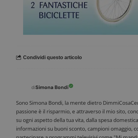
FCCDCF
.
__eoi
.
Condividi questo articolo
Simona Bondi
di
Sono Simona Bondi, la mente dietro DimmiCosaCerch
passione è il risparmio, e attraverso il mio sito, co
su ogni aspetto della tua vita, dalla spesa domestica
informazioni su buoni sconto, campioni omaggio, con
partecipare a programmi televisivi come "Mi manda R