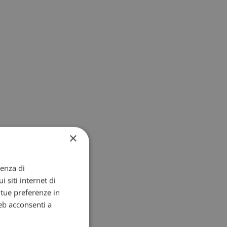
×
ienza di
i siti internet di
e tue preferenze in
eb acconsenti a