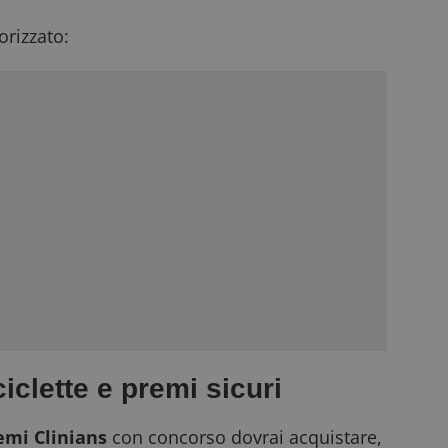
rizzato:
iclette e premi sicuri
emi Clinians
con concorso dovrai acquistare,