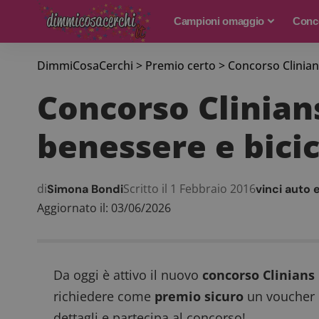
Campioni omaggio
Conco
DimmiCosaCerchi
>
Premio certo
>
Concorso Clinian
Concorso Clinian
benessere e bicic
di
Scritto il 1 Febbraio 2016
Simona Bondi
vinci auto 
Aggiornato il: 03/06/2026
Da oggi è attivo il nuovo
concorso Clinians
richiedere come
premio sicuro
un voucher p
dettagli e partecipa al concorso!