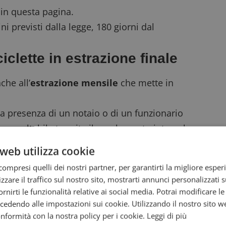
 in questa pagina.
ini previsti dalla legge, 180 giorni dal
iclette in estrazione finale
che all’
estrazione mensile
che mette in
la presenza di un notaio o di un funzionario
 consultabile tramite il regolamento integrale,
web utilizza cookie
tti a sorte due fortunati consumatori, che
ompresi quelli dei nostri partner, per garantirti la migliore esper
 per convalidare la vincita e ricevere la
zzare il traffico sul nostro sito, mostrarti annunci personalizzati su
fornirti le funzionalità relative ai social media. Potrai modificare l
messa a disposizione dal
concorso Clinians?
dendo alle impostazioni sui cookie. Utilizzando il nostro sito w
conformità con la nostra policy per i cookie.
Leggi di più
rociare le dita per te!