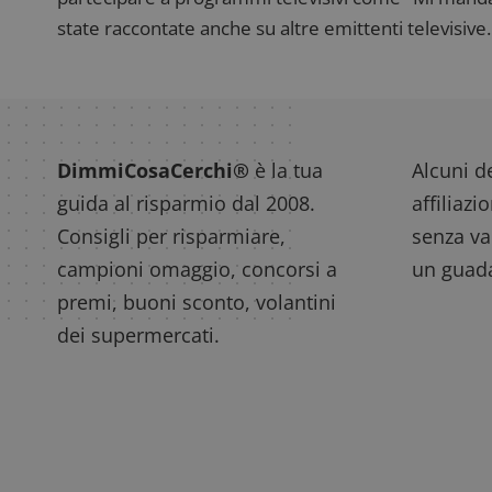
state raccontate anche su altre emittenti televisive. 
DimmiCosaCerchi®
è la tua
Alcuni de
guida al risparmio dal 2008.
affiliazi
Consigli per risparmiare,
senza var
campioni omaggio, concorsi a
un guada
premi, buoni sconto, volantini
dei supermercati.