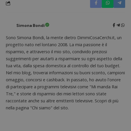
visitatore
prestaz
del sito web
sito. È
supporta i
di tipo
cookie.
in cui i
_pk_id 
da una
Simona Bondi
serie 
e lette
ritiene
Sono Simona Bondi, la mente dietro DimmiCosaCerchi.it, un
codice
progetto nato nel lontano 2008. La mia passione è il
riferi
il dom
risparmio, e attraverso il mio sito, condivido preziosi
imposta
cookie
suggerimenti per aiutarti a risparmiare su ogni aspetto della
_pk_ses.1.938b
www.dimmicosacerchi.it
29 minuti
Questo
tua vita, dalla spesa domestica al controllo del tuo budget.
58
cookie
Nel mio blog, troverai informazioni su buoni sconto, campioni
secondi
associa
piatta
omaggio, concorsi e cashback. In passato, ho avuto l'onore
analisi
open s
di partecipare a programmi televisivi come "Mi manda Rai
Piwik.
Tre," e storie di risparmio dei miei lettori sono state
utilizz
aiutare
raccontate anche su altre emittenti televisive. Scopri di più
proprie
siti We
nella pagina "Chi siamo" del sito.
monito
compo
dei vis
misura
prestaz
sito. È