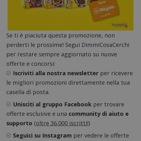
Se ti è piaciuta questa promozione, non
perderti le prossime! Segui DimmiCosaCerchi
per restare sempre aggiornato su nuove
offerte e concorsi:
Google Privacy Policy
Iscriviti alla nostra newsletter
per ricevere
le migliori promozioni direttamente nella tua
casella di posta.
CookieScriptConsent
CookieScript
Unisciti al gruppo Facebook
per trovare
s
www.dimmicosacerchi.it
offerte esclusive e una
community di aiuto e
supporto
(oltre 36.000 iscritti!)
Seguici su Instagram
per vedere le offerte