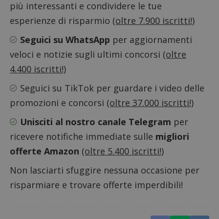
più interessanti e condividere le tue
esperienze di risparmio
(oltre 7.900 iscritti!)
Seguici su WhatsApp
per aggiornamenti
veloci e notizie sugli ultimi concorsi
(oltre
4.400 iscritti!)
Seguici su TikTok
per guardare i video delle
promozioni e concorsi
(oltre 37.000 iscritti!)
Nome
Provider
/
Dominio
Scadenza
Descri
Unisciti al nostro canale Telegram
per
_pk_id.1.938b
www.dimmicosacerchi.it
1 anno
Questo
Provider
/
Nome
Scadenza
Descrizione
cookie
Dominio
ricevere notifiche immediate sulle
migliori
associa
piatta
test_cookie
14 minuti
Questo
Google LLC
offerte Amazon
(oltre 5.400 iscritti!)
analisi
57
cookie è
.doubleclick.net
open s
secondi
impostato
Piwik.
da
Non lasciarti sfuggire nessuna occasione per
utilizz
DoubleClick
aiutare
(che è di
risparmiare e trovare offerte imperdibili!
proprie
proprietà di
siti We
Google) per
monito
determinare
compo
se il browser
dei vis
del
misura