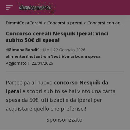
DimmiCosaCerchi
>
Concorsi a premi
>
Concorsi con acquisto
Concorso cereali Nesquik Iperal: vinci
subito 50€ di spesa!
di
Simona Bondi
Scritto il 22 Gennaio 2026
alimentari
Instant win
Nestlé
vinci buoni spesa
Aggiornato il: 22/01/2026
Partecipa al nuovo
concorso Nesquik da
Iperal
e scopri subito se hai vinto una carta
spesa da 50€, utilizzabile da Iperal per
acquistare quello che preferisci!
Sponsorizzato: